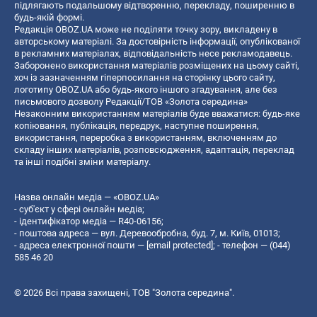
підлягають подальшому відтворенню, перекладу, поширенню в
будь-якій формі.
Редакція OBOZ.UA може не поділяти точку зору, викладену в
авторському матеріалі. За достовірність інформації, опублікованої
в рекламних матеріалах, відповідальність несе рекламодавець.
Заборонено використання матеріалів розміщених на цьому сайті,
хоч із зазначенням гіперпосилання на сторінку цього сайту,
логотипу OBOZ.UA або будь-якого іншого згадування, але без
письмового дозволу Редакції/ТОВ «Золота середина»
Незаконним використанням матеріалів буде вважатися: будь-яке
копiювання, публiкацiя, передрук, наступне поширення,
використання, переробка з використанням, включенням до
складу інших матеріалів, розповсюдження, адаптація, переклад
та інші подібні зміни матеріалу.
Назва онлайн медіа — «OBOZ.UA»
- суб'єкт у сфері онлайн медіа;
- ідентифікатор медіа — R40-06156;
- поштова адреса — вул. Деревообробна, буд. 7, м. Київ, 01013;
- адреса електронної пошти —
[email protected]
; - телефон — (044)
585 46 20
© 2026 Всі права захищені, ТОВ "Золота середина".