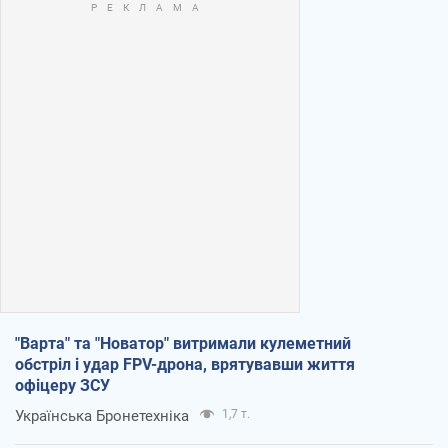
"Варта" та "Новатор" витримали кулеметний
обстріл і удар FPV-дрона, врятувавши життя
офіцеру ЗСУ
Українська Бронетехніка
1,7 т.