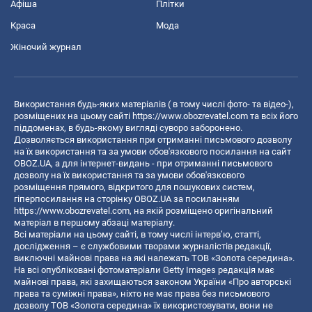
Афіша
Плітки
Краса
Мода
Жіночий журнал
Використання будь-яких матеріалів ( в тому числі фото- та відео-),
розміщених на цьому сайті
https://www.obozrevatel.com
та всіх його
піддоменах, в будь-якому вигляді суворо заборонено.
Дозволяється використання при отриманні письмового дозволу
на їх використання та за умови обов'язкового посилання на сайт
OBOZ.UA, а для інтернет-видань - при отриманні письмового
дозволу на їх використання та за умови обов'язкового
розміщення прямого, відкритого для пошукових систем,
гіперпосилання на сторінку OBOZ.UA за посиланням
https://www.obozrevatel.com
, на якій розміщено оригінальний
матеріал в першому абзаці матеріалу.
Всі матеріали на цьому сайті, в тому числі інтерв’ю, статті,
дослідження – є службовими творами журналістів редакції,
виключні майнові права на які належать ТОВ «Золота середина».
На всі опубліковані фотоматеріали Getty Images редакція має
майнові права, які захищаються законом України «Про авторські
права та суміжні права», ніхто не має права без письмового
дозволу ТОВ «Золота середина» їх використовувати, вони не