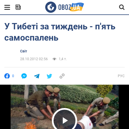
У Тибеті за тиждень - п'ять
самоспалень
Світ
28.10.2012 02:56
1,4 т.
0
РУС