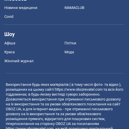
Новини медицини
MAMACLUB
Covid
Шоу
Афіша
Плітки
Краса
Мода
Жіночий журнал
Використання будь-яких матеріалів ( в тому числі фото- та відео-),
розміщених на цьому сайті
https://www.obozrevatel.com
та всіх його
піддоменах, в будь-якому вигляді суворо заборонено.
Дозволяється використання при отриманні письмового дозволу
на їх використання та за умови обов'язкового посилання на сайт
OBOZ.UA, а для інтернет-видань - при отриманні письмового
дозволу на їх використання та за умови обов'язкового
розміщення прямого, відкритого для пошукових систем,
гіперпосилання на сторінку OBOZ.UA за посиланням
https://www.obozrevatel.com
, на якій розміщено оригінальний