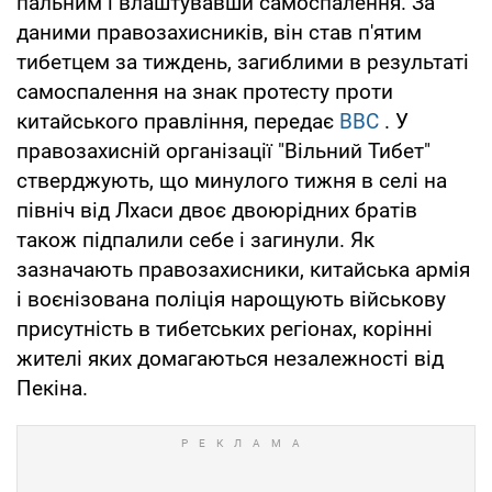
пальним і влаштувавши самоспалення. За
даними правозахисників, він став п'ятим
тибетцем за тиждень, загиблими в результаті
самоспалення на знак протесту проти
китайського правління, передає
ВВС
. У
правозахисній організації "Вільний Тибет"
стверджують, що минулого тижня в селі на
північ від Лхаси двоє двоюрідних братів
також підпалили себе і загинули. Як
зазначають правозахисники, китайська армія
і воєнізована поліція нарощують військову
присутність в тибетських регіонах, корінні
жителі яких домагаються незалежності від
Пекіна.