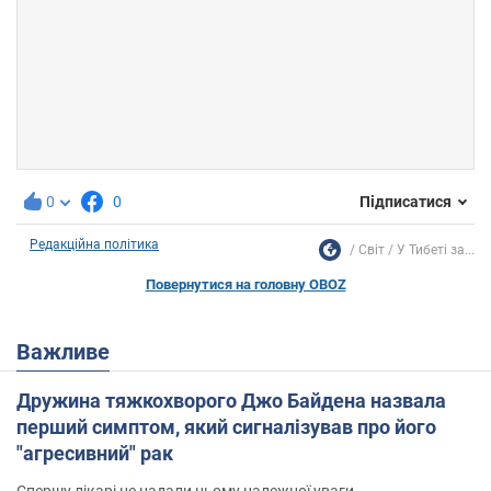
0
0
Підписатися
Редакційна політика
Світ
У Тибеті за...
Повернутися на головну OBOZ
Важливе
Дружина тяжкохворого Джо Байдена назвала
перший симптом, який сигналізував про його
"агресивний" рак
Спершу лікарі не надали цьому належної уваги