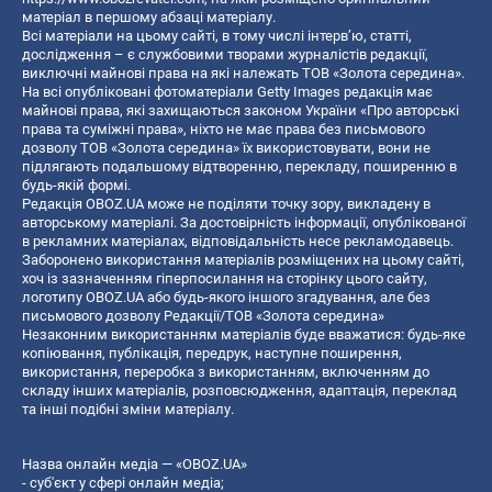
матеріал в першому абзаці матеріалу.
Всі матеріали на цьому сайті, в тому числі інтерв’ю, статті,
дослідження – є службовими творами журналістів редакції,
виключні майнові права на які належать ТОВ «Золота середина».
На всі опубліковані фотоматеріали Getty Images редакція має
майнові права, які захищаються законом України «Про авторські
права та суміжні права», ніхто не має права без письмового
дозволу ТОВ «Золота середина» їх використовувати, вони не
підлягають подальшому відтворенню, перекладу, поширенню в
будь-якій формі.
Редакція OBOZ.UA може не поділяти точку зору, викладену в
авторському матеріалі. За достовірність інформації, опублікованої
в рекламних матеріалах, відповідальність несе рекламодавець.
Заборонено використання матеріалів розміщених на цьому сайті,
хоч із зазначенням гіперпосилання на сторінку цього сайту,
логотипу OBOZ.UA або будь-якого іншого згадування, але без
письмового дозволу Редакції/ТОВ «Золота середина»
Незаконним використанням матеріалів буде вважатися: будь-яке
копiювання, публiкацiя, передрук, наступне поширення,
використання, переробка з використанням, включенням до
складу інших матеріалів, розповсюдження, адаптація, переклад
та інші подібні зміни матеріалу.
Назва онлайн медіа — «OBOZ.UA»
- суб'єкт у сфері онлайн медіа;