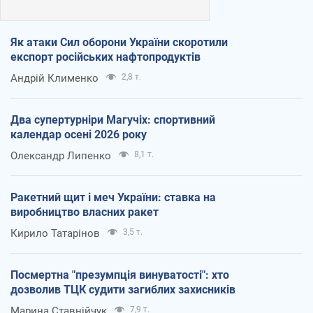
Як атаки Сил оборони України скоротили
експорт російських нафтопродуктів
Андрій Клименко
2,8 т.
Два супертурніри Магучіх: спортивний
календар осені 2026 року
Олександр Липенко
8,1 т.
Ракетний щит і меч України: ставка на
виробництво власних ракет
Кирило Татарінов
3,5 т.
Посмертна "презумпція винуватості": хто
дозволив ТЦК судити загиблих захисників
Марина Ставнійчук
7,9 т.