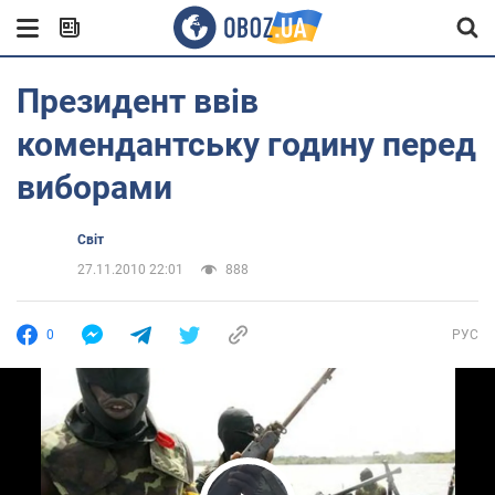
Президент ввів
комендантську годину перед
виборами
Світ
27.11.2010 22:01
888
0
РУС