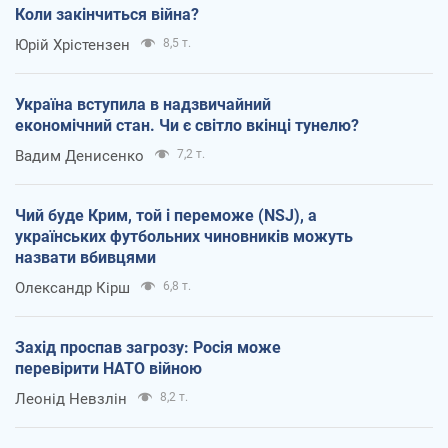
Коли закінчиться війна?
Юрій Хрістензен
8,5 т.
Україна вступила в надзвичайний
економічний стан. Чи є світло вкінці тунелю?
Вадим Денисенко
7,2 т.
Чий буде Крим, той і переможе (NSJ), а
українських футбольних чиновників можуть
назвати вбивцями
Олександр Кірш
6,8 т.
Захід проспав загрозу: Росія може
перевірити НАТО війною
Леонід Невзлін
8,2 т.