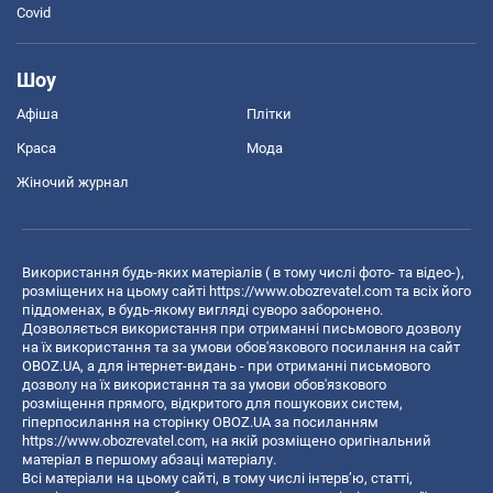
Covid
Шоу
Афіша
Плітки
Краса
Мода
Жіночий журнал
Використання будь-яких матеріалів ( в тому числі фото- та відео-),
розміщених на цьому сайті
https://www.obozrevatel.com
та всіх його
піддоменах, в будь-якому вигляді суворо заборонено.
Дозволяється використання при отриманні письмового дозволу
на їх використання та за умови обов'язкового посилання на сайт
OBOZ.UA, а для інтернет-видань - при отриманні письмового
дозволу на їх використання та за умови обов'язкового
розміщення прямого, відкритого для пошукових систем,
гіперпосилання на сторінку OBOZ.UA за посиланням
https://www.obozrevatel.com
, на якій розміщено оригінальний
матеріал в першому абзаці матеріалу.
Всі матеріали на цьому сайті, в тому числі інтерв’ю, статті,