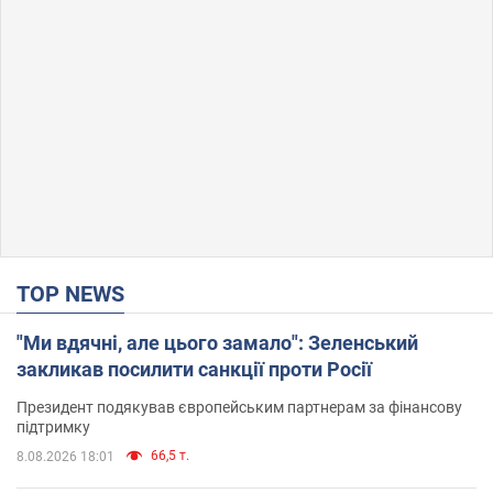
TOP NEWS
"Ми вдячні, але цього замало": Зеленський
закликав посилити санкції проти Росії
Президент подякував європейським партнерам за фінансову
підтримку
66,5 т.
8.08.2026 18:01