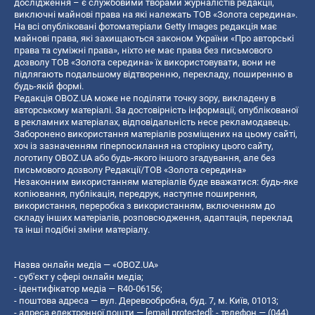
дослідження – є службовими творами журналістів редакції,
виключні майнові права на які належать ТОВ «Золота середина».
На всі опубліковані фотоматеріали Getty Images редакція має
майнові права, які захищаються законом України «Про авторські
права та суміжні права», ніхто не має права без письмового
дозволу ТОВ «Золота середина» їх використовувати, вони не
підлягають подальшому відтворенню, перекладу, поширенню в
будь-якій формі.
Редакція OBOZ.UA може не поділяти точку зору, викладену в
авторському матеріалі. За достовірність інформації, опублікованої
в рекламних матеріалах, відповідальність несе рекламодавець.
Заборонено використання матеріалів розміщених на цьому сайті,
хоч із зазначенням гіперпосилання на сторінку цього сайту,
логотипу OBOZ.UA або будь-якого іншого згадування, але без
письмового дозволу Редакції/ТОВ «Золота середина»
Незаконним використанням матеріалів буде вважатися: будь-яке
копiювання, публiкацiя, передрук, наступне поширення,
використання, переробка з використанням, включенням до
складу інших матеріалів, розповсюдження, адаптація, переклад
та інші подібні зміни матеріалу.
Назва онлайн медіа — «OBOZ.UA»
- суб'єкт у сфері онлайн медіа;
- ідентифікатор медіа — R40-06156;
- поштова адреса — вул. Деревообробна, буд. 7, м. Київ, 01013;
- адреса електронної пошти —
[email protected]
; - телефон — (044)