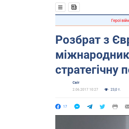
Герої вій
Розбрат з Єв
міжнародник
стратегічну 
Світ
2.06.2017 10:27
23,0 т.
17