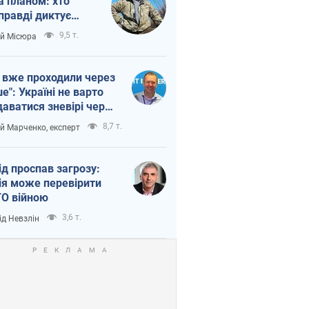
а планом: хто
правді диктує
п війни
9,5 т.
ій Місюра
 вже проходили через
ше": Україні не варто
даватися зневірі через
етний терор
8,7 т.
ій Марченко, експерт
ід проспав загрозу:
ія може перевірити
О війною
3,6 т.
ід Невзлін