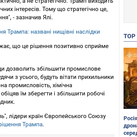
актично, а не стратегічно. Трамп виходить
ичних інтересів. Тому що стратегічно це,
я", - зазначив Ялі.
ня Трампа: названі нищівні наслідки
TO
ажає, що це рішення позитивно сприйме
годи дозволить збільшити промислове
дячи з усього, будуть вітати прихильники
на промисловість, хімічна
обіцяв їм зберегти і збільшити робочі
одник.
ь", лідери країн Європейського Союзу
Росі
 рішення Трампа
.
дрон
сере