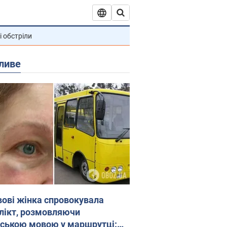
і обстріли
ливе
вові жінка спровокувала
лікт, розмовляючи
йською мовою у маршрутці: