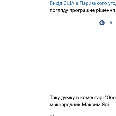
Вихід США з Паризького уго
погляду програшне рішення
В
Таку думку в коментарі "Об
міжнародник Максим Ялі.