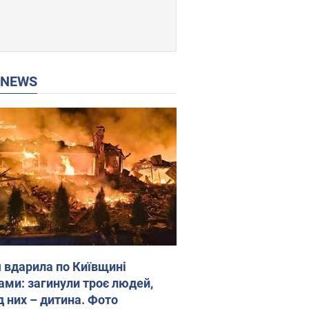
P NEWS
я вдарила по Київщині
ами: загинули троє людей,
д них – дитина. Фото