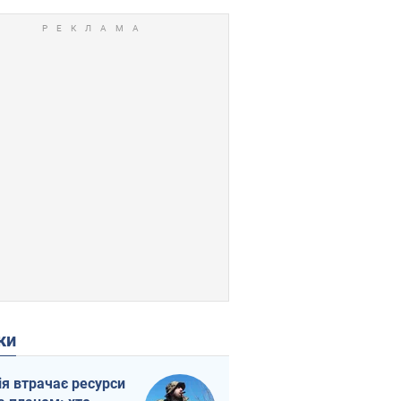
ки
ія втрачає ресурси