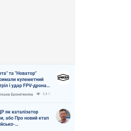
рта" та "Новатор"
римали кулеметний
тріл і удар FPV-дрона,
тувавши життя
3,4 т.
їнська Бронетехніка
церу ЗСУ
Р як каталізатор
ни, або Про новий етап
ійсько-
нічнокорейського