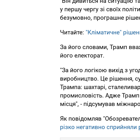
"Він дивиться на ситуацію т
у першу чергу зі своїх політ
безумовно, програшне рішенн
Читайте:
"Кліматичне" рішен
За його словами, Трамп вв
його електорат.
"За його логікою вихід з у
виробництво. Це рішення, су
Трампа: шахтарі, сталеливар
промисловість. Адже Трамп 
місця", - підсумував міжнар
Як повідомляв "Обозревател
різко негативно сприйняли