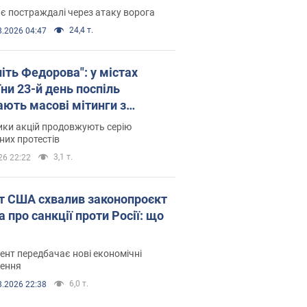
є постраждалі через атаку ворога
24,4 т.
8.2026 04:47
іть Федорова": у містах
ни 23-й день поспіль
ають масові мітинги з
онками. Фото і відео
ики акцій продовжують серію
их протестів
3,1 т.
26 22:22
т США схвалив законопроєкт
 про санкції проти Росії: що
нт передбачає нові економічні
ення
6,0 т.
8.2026 22:38