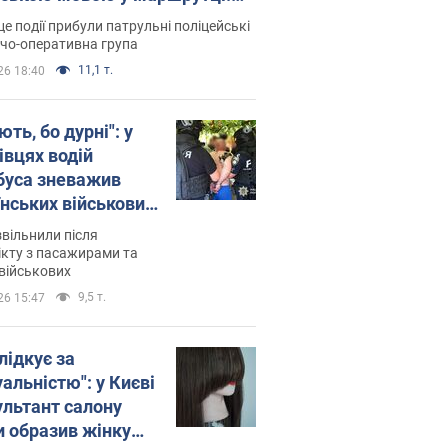
ція склала адмінпротокол.
це події прибули патрульні поліцейські
о
дчо-оперативна група
11,1 т.
26 18:40
ть, бо дурні": у
івцях водій
буса зневажив
їнських військових
латився. Відео
звільнили після
кту з пасажирами та
військових
9,5 т.
26 15:47
лідкує за
альністю": у Києві
ультант салону
и образив жінку