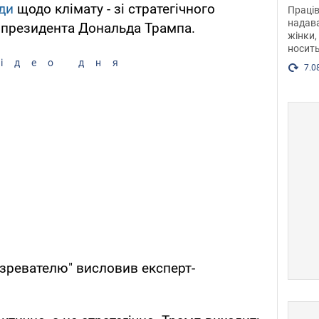
після
ди
щодо клімату - зі стратегічного
Праців
розг
надава
 президента Дональда Трампа.
жінки,
Фото
носить
ідео дня
7.0
озревателю" висловив експерт-