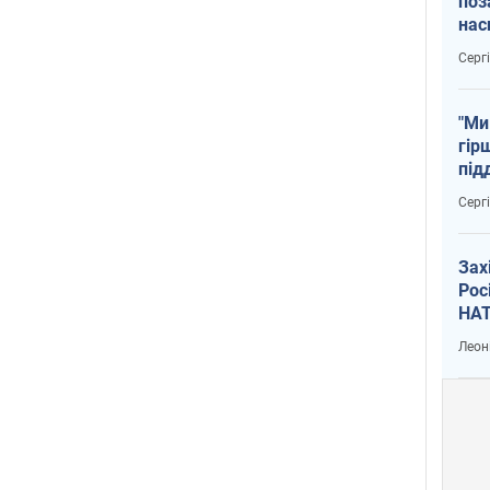
поз
нас
тем
Серг
"Ми
гір
під
рак
Серг
Зах
Рос
НАТ
Леон