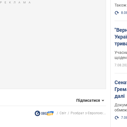
Також 
8.0
"Верн
Украї
трив
карт
Учасн
щоденн
7.08.20
Сена
Грема
далі
Підписатися
Докуме
обмеж
Світ
Розбрат з Європою:...
7.0