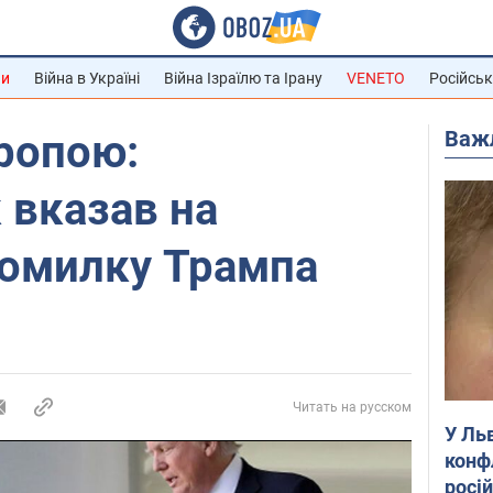
ни
Війна в Україні
Війна Ізраїлю та Ірану
VENETO
Російськ
Важ
ропою:
 вказав на
помилку Трампа
Читать на русском
У Ль
конф
росі