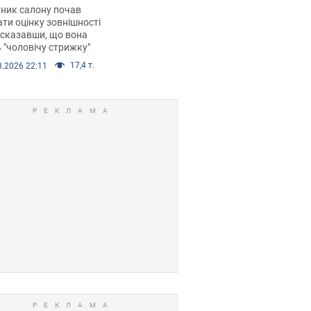
 хімієтерапії,
ник салону почав
орівся скандал.
ти оцінку зовнішності
 сказавши, що вона
 "чоловічу стрижку"
17,4 т.
8.2026 22:11