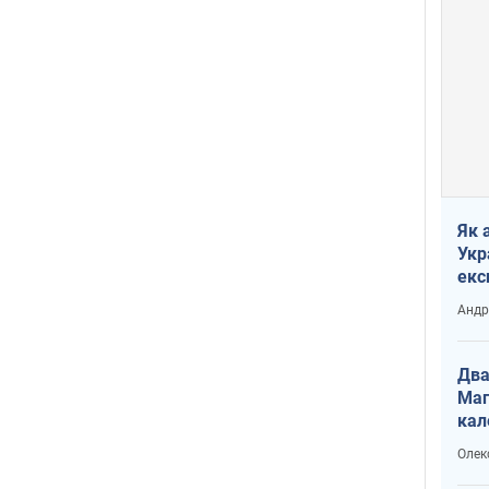
Як 
Укр
екс
наф
Андр
Два
Маг
кал
Олек