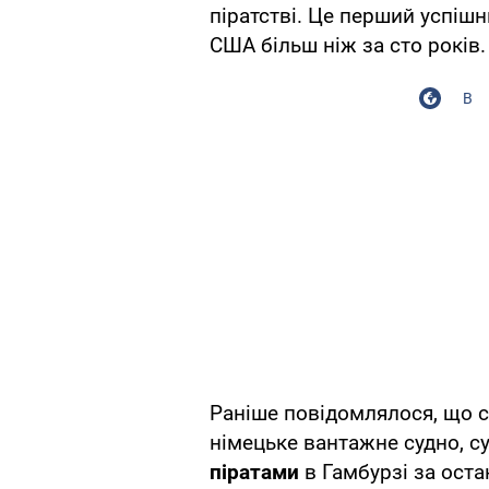
піратстві. Це перший успішн
США більш ніж за сто років.
В
Раніше повідомлялося, що со
німецьке вантажне судно, с
піратами
в Гамбурзі за остан