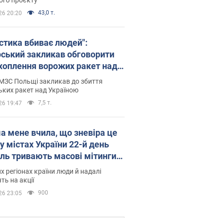
43,0 т.
26 20:20
істика вбиває людей":
рський закликав обговорити
хоплення ворожих ракет над
їною
МЗС Польщі закликав до збиття
ьких ракет над Україною
7,5 т.
26 19:47
а мене вчила, що зневіра це
 у містах України 22-й день
іль тривають масові мітинги
овернення Федорова. Фото і
их регіонах країни люди й надалі
о
ть на акції
900
26 23:05