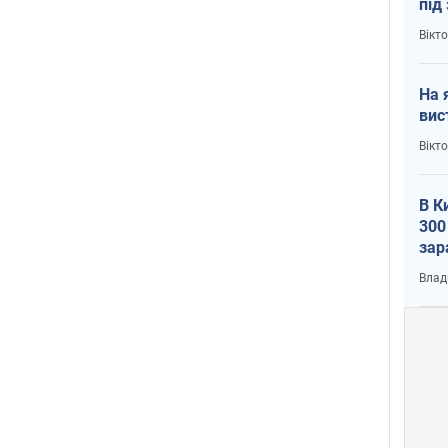
під
кри
Вікт
На 
вис
Вікт
В К
300
зар
всу
Влад