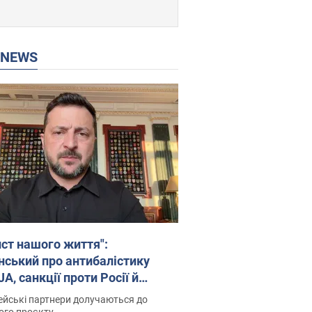
P NEWS
ист нашого життя":
нський про антибалістику
A, санкції проти Росії й
имку аграріїв. Відео
йські партнери долучаються до
ого проєкту