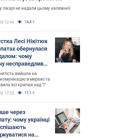
есивний" рак
 лікарі не надали цьому належної
14,4 т.
26 12:46
устка Лесі Нікітюк
рпатах обернулася
далом: чому
чу несправедливо
йтили
нитість вийшла на
комунікацію в мережі та
вила всі крапки над "і"
11,1 т.
26 17:32
ише через
лату: чому українці
оспішають
джуватися на