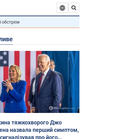
і обстріли
ливе
ина тяжкохворого Джо
ена назвала перший симптом,
 сигналізував про його