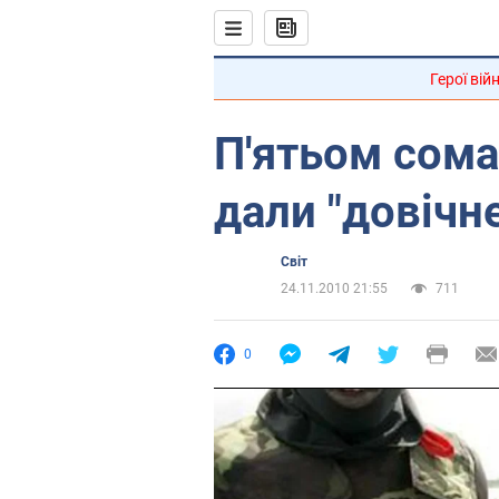
Герої вій
П'ятьом сома
дали "довічн
Світ
24.11.2010 21:55
711
0