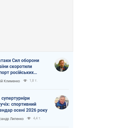
атаки Сил оборони
аїни скоротили
порт російських
топродуктів
1,8 т.
ій Клименко
 супертурніри
учіх: спортивний
ендар осені 2026 року
4,4 т.
сандр Липенко