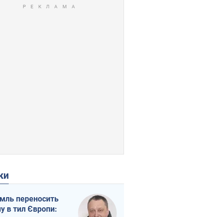
ки
мль переносить
ну в тил Європи: