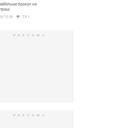
сії
айбільше бракує на
праці
2,9 т.
26 15:38