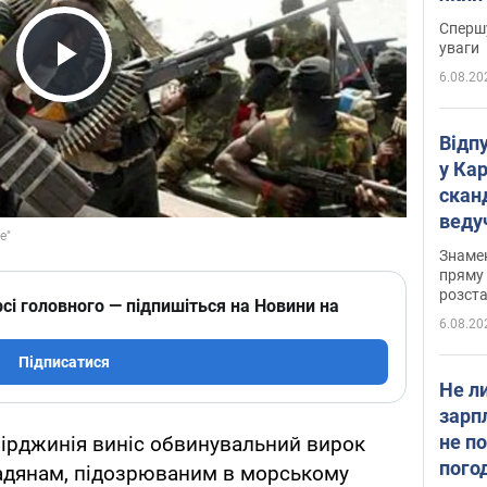
"агр
Спершу
уваги
6.08.20
Play Video
Відп
у Ка
скан
веду
захе
Знаме
пряму 
розста
сі головного — підпишіться на Новини на
6.08.20
Підписатися
Не л
зарп
не п
Вірджинія виніс обвинувальний вирок
пого
адянам, підозрюваним в морському