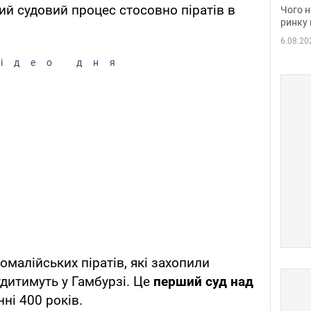
вакан
ий судовий процес стосовно піратів в
Чого н
ринку 
6.08.20
ідео дня
малійських піратів, які захопили
удитимуть у Гамбурзі. Це
перший суд над
ні 400 років.