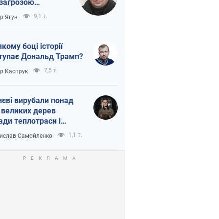
 загрозою
тична логістика
9,1 т.
ор Ягун
якому боці історії
тупає Дональд Трамп?
7,5 т.
ор Каспрук
иєві вирубали понад
 великих дерев
ади теплотраси і
переч Генплану
1,1 т.
ислав Самойленко