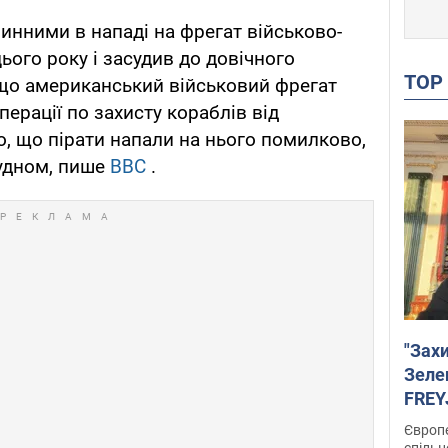
винними в нападі на фрегат військово-
ього року і засудив до довічного
TO
 що американський військовий фрегат
перації по захисту кораблів від
о, що пірати напали на нього помилково,
удном, пише
BBC
.
"Зах
Зеле
FREYJ
підтр
Європе
спільн