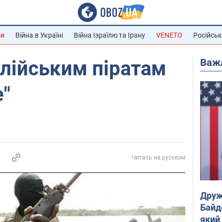
ни
Війна в Україні
Війна Ізраїлю та Ірану
VENETO
Російськ
Важ
лійським піратам
е"
Читать на русском
Друж
Байд
який