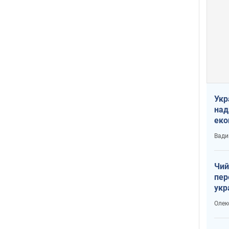
Укр
над
еко
сві
Вади
Чий
пер
укр
чин
Олек
наз