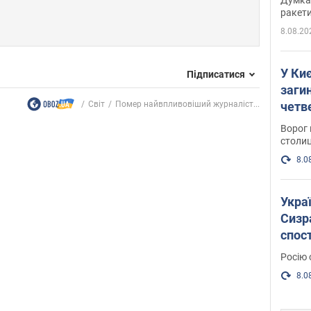
ракети
8.08.20
У Киє
Підписатися
заги
Світ
Помер найвпливовіший журналіст...
четв
Ворог 
столиц
8.0
Украї
Сизра
спос
уста
Росію 
розкр
8.0