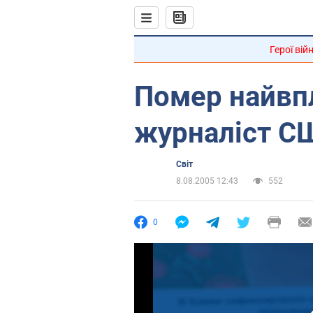
Герої вій
Помер найвп
журналіст С
Світ
8.08.2005 12:43
552
0