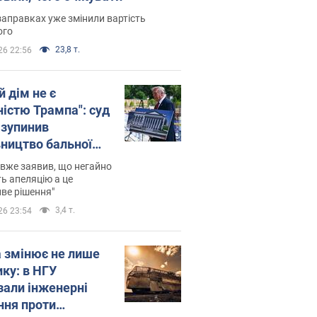
заправках уже змінили вартість
ого
23,8 т.
26 22:56
й дім не є
ністю Трампа": суд
зупинив
вництво бальної
 за $400 млн
вже заявив, що негайно
ь апеляцію а це
ве рішення"
3,4 т.
26 23:54
а змінює не лише
ику: в НГУ
зали інженерні
ння проти