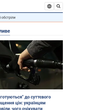
і обстріли
ливе
"готуються" до суттєвого
ищення цін: українцям
віли, чого очікувати