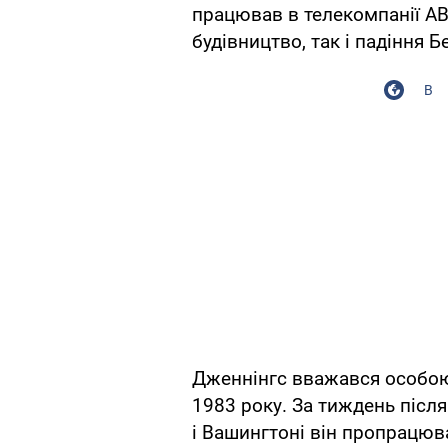
працював в телекомпанії АВ
будівництво, так і падіння Б
В
Дженнінгс вважався особою 
1983 року. За тиждень післ
і Вашингтоні він пропрацюва