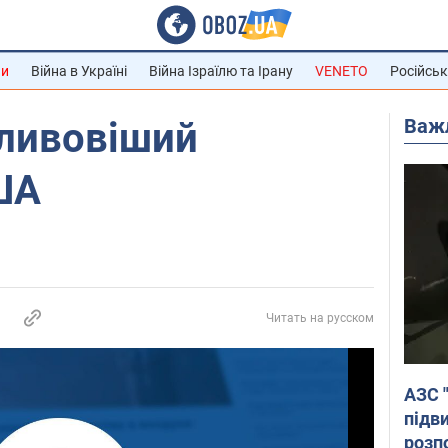
ни
Війна в Україні
Війна Ізраїлю та Ірану
VENETO
Російськ
Важ
ливовіший
ША
Читать на русском
АЗС 
підв
розпо