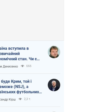
аїна вступила в
звичайний
номічний стан. Чи є
тло вкінці тунелю?
666
м Денисенко
 буде Крим, той і
еможе (NSJ), а
аїнських футбольних
овників можуть
2,3 т.
сандр Кірш
вати вбивцями