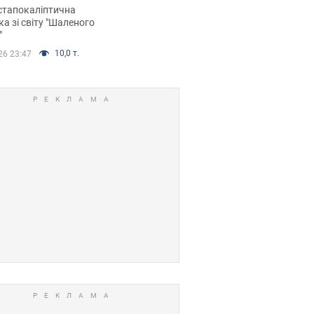
йських FPV-дронів.
стапокаліптична
ка зі світу "Шаленого
"
10,0 т.
26 23:47