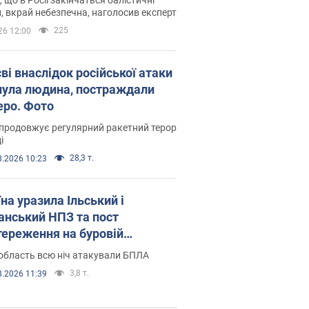
, вкрай небезпечна, наголосив експерт
225
26 12:00
ві внаслідок російської атаки
нула людина, постраждали
еро. Фото
продовжує регулярний ракетний терор
і
28,3 т.
8.2026 10:23
на уразила Ільський і
нський НПЗ та пост
тереження на буровій
новці "Сиваш": Генштаб
область всю ніч атакували БПЛА
ив деталі. Фото і відео
3,8 т.
8.2026 11:39