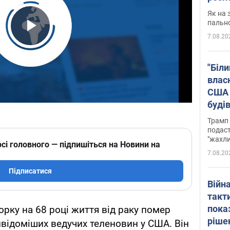
Як на 
пальн
7.08.20
Play Video
"Біли
влас
США 
буді
зали
Трамп 
подаст
"жахли
сі головного — підпишіться на Новини на
7.08.20
Підписатися
Війн
такт
пока
орку на 68 році життя від раку помер
ріше
йвідоміших ведучих теленовин у США. Він