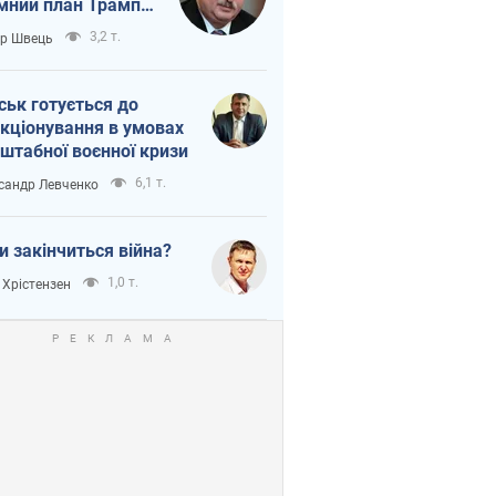
мний план Трампа
тіна?
3,2 т.
ор Швець
ськ готується до
кціонування в умовах
штабної воєнної кризи
6,1 т.
сандр Левченко
и закінчиться війна?
1,0 т.
 Хрістензен