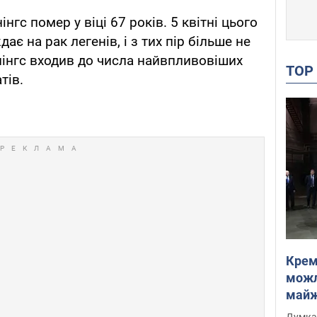
гс помер у віці 67 років. 5 квітні цього
ає на рак легенів, і з тих пір більше не
нінгс входив до числа найвпливовіших
TO
тів.
Крем
можл
майже
Інте
Думка,