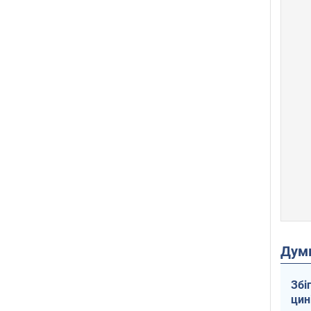
Дум
Збі
цин