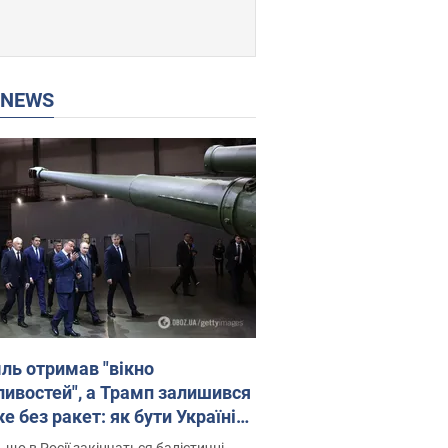
P NEWS
ль отримав "вікно
ивостей", а Трамп залишився
 без ракет: як бути Україні?
рв’ю з Мельником
 що в Росії закінчаться балістичні