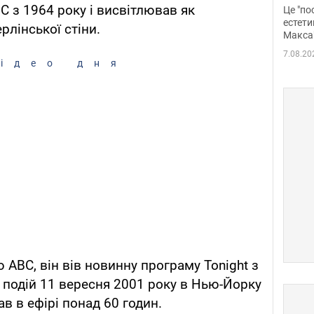
росі
С з 1964 року і висвітлював як
Це "по
Фото
естети
ерлінської стіни.
Макса
7.08.20
ідео дня
АВС, він вів новинну програму Tonight з
я подій 11 вересня 2001 року в Нью-Йорку
в в ефірі понад 60 годин.