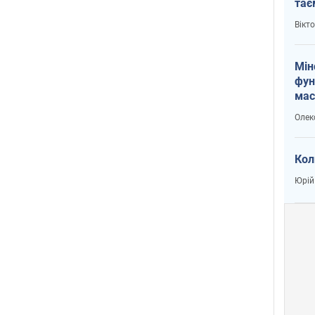
тає
і Пу
Вікт
Мін
фун
мас
Олек
Кол
Юрій