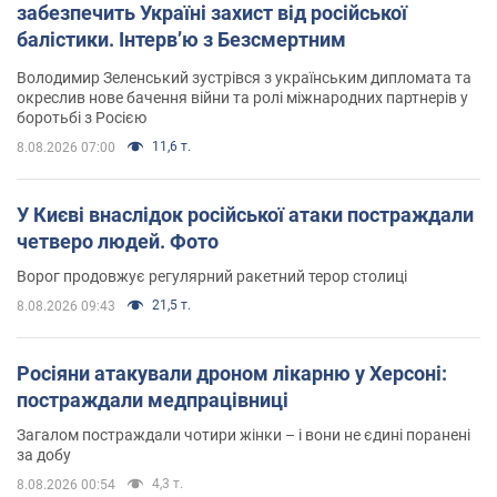
забезпечить Україні захист від російської
балістики. Інтерв’ю з Безсмертним
Володимир Зеленський зустрівся з українським дипломата та
окреслив нове бачення війни та ролі міжнародних партнерів у
боротьбі з Росією
11,6 т.
8.08.2026 07:00
У Києві внаслідок російської атаки постраждали
четверо людей. Фото
Ворог продовжує регулярний ракетний терор столиці
21,5 т.
8.08.2026 09:43
Росіяни атакували дроном лікарню у Херсоні:
постраждали медпрацівниці
Загалом постраждали чотири жінки – і вони не єдині поранені
за добу
4,3 т.
8.08.2026 00:54