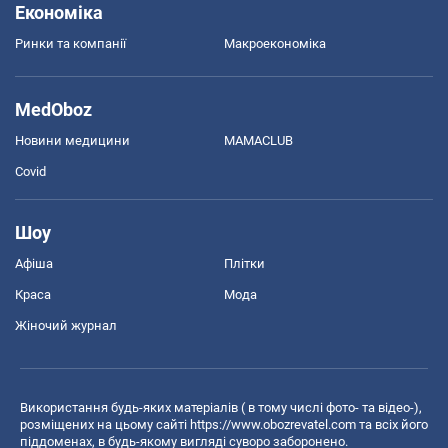
Економіка
Ринки та компанії
Макроекономіка
MedOboz
Новини медицини
MAMACLUB
Covid
Шоу
Афіша
Плітки
Краса
Мода
Жіночий журнал
Використання будь-яких матеріалів ( в тому числі фото- та відео-),
розміщених на цьому сайті
https://www.obozrevatel.com
та всіх його
піддоменах, в будь-якому вигляді суворо заборонено.