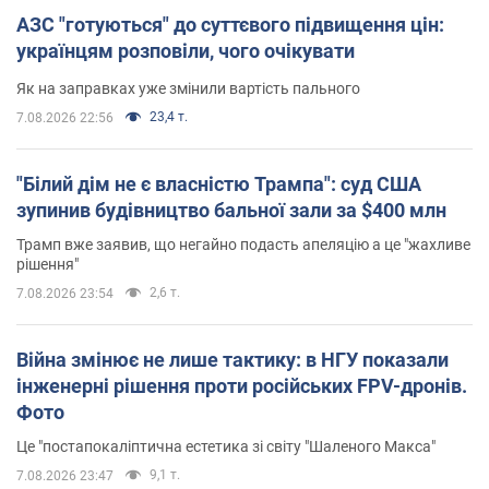
АЗС "готуються" до суттєвого підвищення цін:
українцям розповіли, чого очікувати
Як на заправках уже змінили вартість пального
23,4 т.
7.08.2026 22:56
"Білий дім не є власністю Трампа": суд США
зупинив будівництво бальної зали за $400 млн
Трамп вже заявив, що негайно подасть апеляцію а це "жахливе
рішення"
2,6 т.
7.08.2026 23:54
Війна змінює не лише тактику: в НГУ показали
інженерні рішення проти російських FPV-дронів.
Фото
Це "постапокаліптична естетика зі світу "Шаленого Макса"
9,1 т.
7.08.2026 23:47