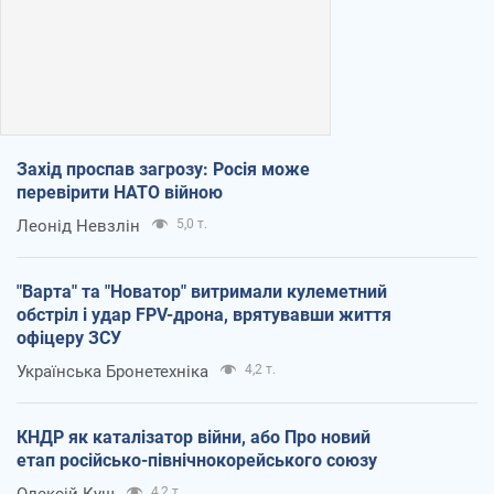
Захід проспав загрозу: Росія може
перевірити НАТО війною
Леонід Невзлін
5,0 т.
"Варта" та "Новатор" витримали кулеметний
обстріл і удар FPV-дрона, врятувавши життя
офіцеру ЗСУ
Українська Бронетехніка
4,2 т.
КНДР як каталізатор війни, або Про новий
етап російсько-північнокорейського союзу
Олексій Кущ
4,2 т.