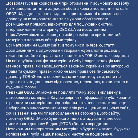
Дозволяється використання при отриманні письмового дозволу
на їх використання та за умови обов'язкового посилання на сайт
OBOZ.UA, а для інтернет-видань - при отриманні письмового
дозволу на їх використання та за умови обов'язкового
розміщення прямого, відкритого для пошукових систем,
гіперпосилання на сторінку OBOZ.UA за посиланням
https://www.obozrevatel.com
, на якій розміщено оригінальний
матеріал в першому абзаці матеріалу.
Всі матеріали на цьому сайті, в тому числі інтерв’ю, статті,
дослідження – є службовими творами журналістів редакції,
виключні майнові права на які належать ТОВ «Золота середина».
На всі опубліковані фотоматеріали Getty Images редакція має
майнові права, які захищаються законом України «Про авторські
права та суміжні права», ніхто не має права без письмового
дозволу ТОВ «Золота середина» їх використовувати, вони не
підлягають подальшому відтворенню, перекладу, поширенню в
будь-якій формі.
Редакція OBOZ.UA може не поділяти точку зору, викладену в
авторському матеріалі. За достовірність інформації, опублікованої
в рекламних матеріалах, відповідальність несе рекламодавець.
Заборонено використання матеріалів розміщених на цьому сайті,
хоч із зазначенням гіперпосилання на сторінку цього сайту,
логотипу OBOZ.UA або будь-якого іншого згадування, але без
письмового дозволу Редакції/ТОВ «Золота середина»
Незаконним використанням матеріалів буде вважатися: будь-яке
копiювання, публiкацiя, передрук, наступне поширення,