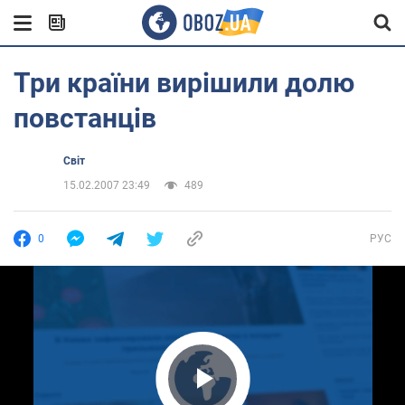
Три країни вирішили долю
повстанців
Світ
15.02.2007 23:49
489
0
РУС