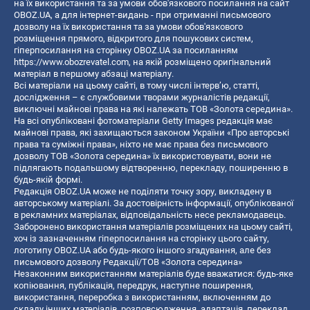
на їх використання та за умови обов'язкового посилання на сайт
OBOZ.UA, а для інтернет-видань - при отриманні письмового
дозволу на їх використання та за умови обов'язкового
розміщення прямого, відкритого для пошукових систем,
гіперпосилання на сторінку OBOZ.UA за посиланням
https://www.obozrevatel.com
, на якій розміщено оригінальний
матеріал в першому абзаці матеріалу.
Всі матеріали на цьому сайті, в тому числі інтерв’ю, статті,
дослідження – є службовими творами журналістів редакції,
виключні майнові права на які належать ТОВ «Золота середина».
На всі опубліковані фотоматеріали Getty Images редакція має
майнові права, які захищаються законом України «Про авторські
права та суміжні права», ніхто не має права без письмового
дозволу ТОВ «Золота середина» їх використовувати, вони не
підлягають подальшому відтворенню, перекладу, поширенню в
будь-якій формі.
Редакція OBOZ.UA може не поділяти точку зору, викладену в
авторському матеріалі. За достовірність інформації, опублікованої
в рекламних матеріалах, відповідальність несе рекламодавець.
Заборонено використання матеріалів розміщених на цьому сайті,
хоч із зазначенням гіперпосилання на сторінку цього сайту,
логотипу OBOZ.UA або будь-якого іншого згадування, але без
письмового дозволу Редакції/ТОВ «Золота середина»
Незаконним використанням матеріалів буде вважатися: будь-яке
копiювання, публiкацiя, передрук, наступне поширення,
використання, переробка з використанням, включенням до
складу інших матеріалів, розповсюдження, адаптація, переклад