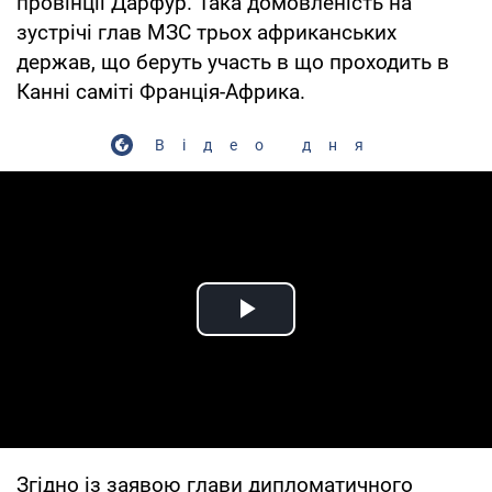
провінції Дарфур. Така домовленість на
зустрічі глав МЗС трьох африканських
держав, що беруть участь в що проходить в
Канні саміті Франція-Африка.
Відео дня
Play Video
Згідно із заявою глави дипломатичного