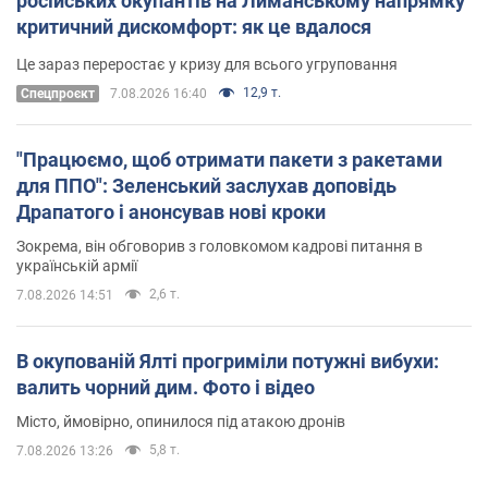
російських окупантів на Лиманському напрямку
критичний дискомфорт: як це вдалося
Це зараз переростає у кризу для всього угруповання
12,9 т.
Cпецпроєкт
7.08.2026 16:40
"Працюємо, щоб отримати пакети з ракетами
для ППО": Зеленський заслухав доповідь
Драпатого і анонсував нові кроки
Зокрема, він обговорив з головкомом кадрові питання в
українській армії
2,6 т.
7.08.2026 14:51
В окупованій Ялті прогриміли потужні вибухи:
валить чорний дим. Фото і відео
Місто, ймовірно, опинилося під атакою дронів
5,8 т.
7.08.2026 13:26