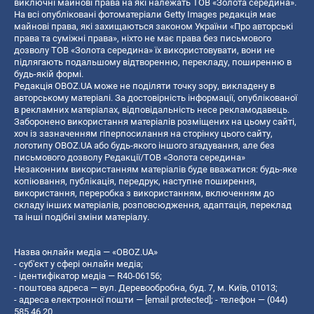
виключні майнові права на які належать ТОВ «Золота середина».
На всі опубліковані фотоматеріали Getty Images редакція має
майнові права, які захищаються законом України «Про авторські
права та суміжні права», ніхто не має права без письмового
дозволу ТОВ «Золота середина» їх використовувати, вони не
підлягають подальшому відтворенню, перекладу, поширенню в
будь-якій формі.
Редакція OBOZ.UA може не поділяти точку зору, викладену в
авторському матеріалі. За достовірність інформації, опублікованої
в рекламних матеріалах, відповідальність несе рекламодавець.
Заборонено використання матеріалів розміщених на цьому сайті,
хоч із зазначенням гіперпосилання на сторінку цього сайту,
логотипу OBOZ.UA або будь-якого іншого згадування, але без
письмового дозволу Редакції/ТОВ «Золота середина»
Незаконним використанням матеріалів буде вважатися: будь-яке
копiювання, публiкацiя, передрук, наступне поширення,
використання, переробка з використанням, включенням до
складу інших матеріалів, розповсюдження, адаптація, переклад
та інші подібні зміни матеріалу.
Назва онлайн медіа — «OBOZ.UA»
- суб'єкт у сфері онлайн медіа;
- ідентифікатор медіа — R40-06156;
- поштова адреса — вул. Деревообробна, буд. 7, м. Київ, 01013;
- адреса електронної пошти —
[email protected]
; - телефон — (044)
585 46 20