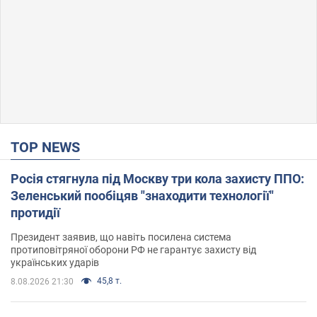
TOP NEWS
Росія стягнула під Москву три кола захисту ППО:
Зеленський пообіцяв "знаходити технології"
протидії
Президент заявив, що навіть посилена система
протиповітряної оборони РФ не гарантує захисту від
українських ударів
45,8 т.
8.08.2026 21:30