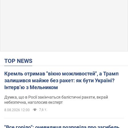
TOP NEWS
Кремль отримав "вікно можливостей", а Трамп
залишився майже без ракет: як бути Україні?
Інтерв’ю з Мельником
Думка, що в Росії закінчаться балістичні ракети, вкрай
небезпечна, наголосив експерт
7,6 т.
8.08.2026 12:00
"Все горіло": очевидиця розповіла про загибель