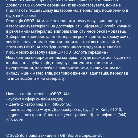
дозволу ТОВ «Золота середина» їх використовувати, вони не
підлягають подальшому відтворенню, перекладу, поширенню в
будь-якій формі.
Редакція OBOZ.UA може не поділяти точку зору, викладену в
авторському матеріалі. За достовірність інформації, опублікованої
в рекламних матеріалах, відповідальність несе рекламодавець.
Заборонено використання матеріалів розміщених на цьому сайті,
хоч із зазначенням гіперпосилання на сторінку цього сайту,
логотипу OBOZ.UA або будь-якого іншого згадування, але без
письмового дозволу Редакції/ТОВ «Золота середина»
Незаконним використанням матеріалів буде вважатися: будь-яке
копiювання, публiкацiя, передрук, наступне поширення,
використання, переробка з використанням, включенням до
складу інших матеріалів, розповсюдження, адаптація, переклад
та інші подібні зміни матеріалу.
Назва онлайн медіа — «OBOZ.UA»
- суб'єкт у сфері онлайн медіа;
- ідентифікатор медіа — R40-06156;
- поштова адреса — вул. Деревообробна, буд. 7, м. Київ, 01013;
- адреса електронної пошти —
[email protected]
; - телефон — (044)
585 46 20
© 2026 Всі права захищені, ТОВ "Золота середина".