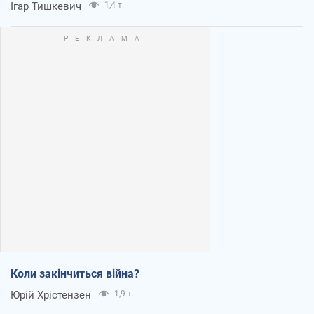
Ігар Тишкевич
1,4 т.
Коли закінчиться війна?
Юрій Хрістензен
1,9 т.