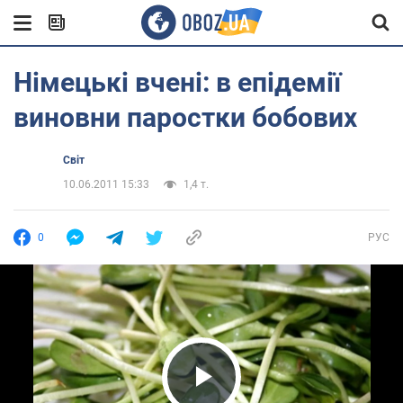
Німецькі вчені: в епідемії
виновни паростки бобових
Світ
10.06.2011 15:33
1,4 т.
0
РУС