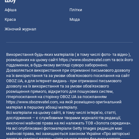
Шоу
Афіша
Плітки
Краса
Мода
Жіночий журнал
Використання будь-яких матеріалів ( в тому числі фото- та відео-),
розміщених на цьому сайті
https://www.obozrevatel.com
та всіх його
піддоменах, в будь-якому вигляді суворо заборонено.
Дозволяється використання при отриманні письмового дозволу
на їх використання та за умови обов'язкового посилання на сайт
OBOZ.UA, а для інтернет-видань - при отриманні письмового
дозволу на їх використання та за умови обов'язкового
розміщення прямого, відкритого для пошукових систем,
гіперпосилання на сторінку OBOZ.UA за посиланням
https://www.obozrevatel.com
, на якій розміщено оригінальний
матеріал в першому абзаці матеріалу.
Всі матеріали на цьому сайті, в тому числі інтерв’ю, статті,
дослідження – є службовими творами журналістів редакції,
виключні майнові права на які належать ТОВ «Золота середина».
На всі опубліковані фотоматеріали Getty Images редакція має
майнові права, які захищаються законом України «Про авторські
права та суміжні права», ніхто не має права без письмового