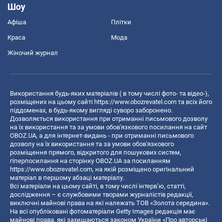
Шоу
Афіша
Плітки
Краса
Мода
Жіночий журнал
Використання будь-яких матеріалів ( в тому числі фото- та відео-),
розміщених на цьому сайті
https://www.obozrevatel.com
та всіх його
піддоменах, в будь-якому вигляді суворо заборонено.
Дозволяється використання при отриманні письмового дозволу
на їх використання та за умови обов'язкового посилання на сайт
OBOZ.UA, а для інтернет-видань - при отриманні письмового
дозволу на їх використання та за умови обов'язкового
розміщення прямого, відкритого для пошукових систем,
гіперпосилання на сторінку OBOZ.UA за посиланням
https://www.obozrevatel.com
, на якій розміщено оригінальний
матеріал в першому абзаці матеріалу.
Всі матеріали на цьому сайті, в тому числі інтерв’ю, статті,
дослідження – є службовими творами журналістів редакції,
виключні майнові права на які належать ТОВ «Золота середина».
На всі опубліковані фотоматеріали Getty Images редакція має
майнові права, які захищаються законом України «Про авторські