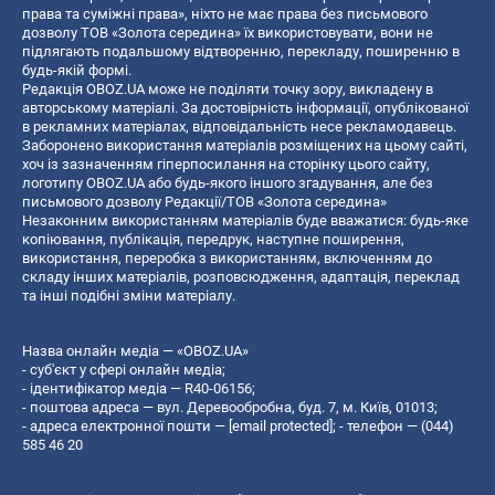
права та суміжні права», ніхто не має права без письмового
дозволу ТОВ «Золота середина» їх використовувати, вони не
підлягають подальшому відтворенню, перекладу, поширенню в
будь-якій формі.
Редакція OBOZ.UA може не поділяти точку зору, викладену в
авторському матеріалі. За достовірність інформації, опублікованої
в рекламних матеріалах, відповідальність несе рекламодавець.
Заборонено використання матеріалів розміщених на цьому сайті,
хоч із зазначенням гіперпосилання на сторінку цього сайту,
логотипу OBOZ.UA або будь-якого іншого згадування, але без
письмового дозволу Редакції/ТОВ «Золота середина»
Незаконним використанням матеріалів буде вважатися: будь-яке
копiювання, публiкацiя, передрук, наступне поширення,
використання, переробка з використанням, включенням до
складу інших матеріалів, розповсюдження, адаптація, переклад
та інші подібні зміни матеріалу.
Назва онлайн медіа — «OBOZ.UA»
- суб'єкт у сфері онлайн медіа;
- ідентифікатор медіа — R40-06156;
- поштова адреса — вул. Деревообробна, буд. 7, м. Київ, 01013;
- адреса електронної пошти —
[email protected]
; - телефон — (044)
585 46 20