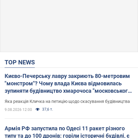
TOP NEWS
Києво-Печерську лавру закриють 80-метровим
"монстром"? Чому влада Києва відмовилась
зупиняти будівництво хмарочоса "московського
вірянина"
Яка реакція Кличка на петицію щодо скасування будівництва
37,6 т.
9.08.2026 12:00
Армія РФ запустила по Одесі 11 ракет різного
типу та до 100 дронів: горіли історичні будівлі, є