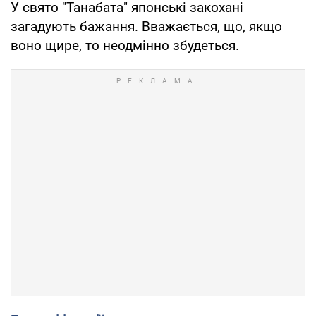
У свято "Танабата" японські закохані
загадують бажання. Вважається, що, якщо
воно щире, то неодмінно збудеться.