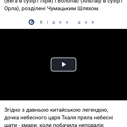
(Вега в сузір'ї Ліри) і Волопас (Альтаїр в сузір'ї
Орла), розділені Чумацьким Шляхом.
Відео дня
Play Video
Згідно з давньою китайською легендою,
дочка небесного царя Ткаля пряла небесні
шати - хмари, коли побачила неподалік