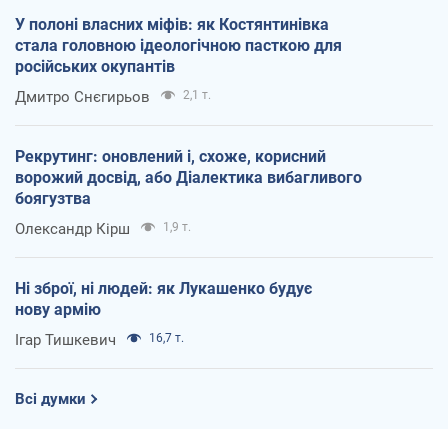
У полоні власних міфів: як Костянтинівка
стала головною ідеологічною пасткою для
російських окупантів
Дмитро Снєгирьов
2,1 т.
Рекрутинг: оновлений і, схоже, корисний
ворожий досвід, або Діалектика вибагливого
боягузтва
Олександр Кірш
1,9 т.
Ні зброї, ні людей: як Лукашенко будує
нову армію
Ігар Тишкевич
16,7 т.
Всі думки