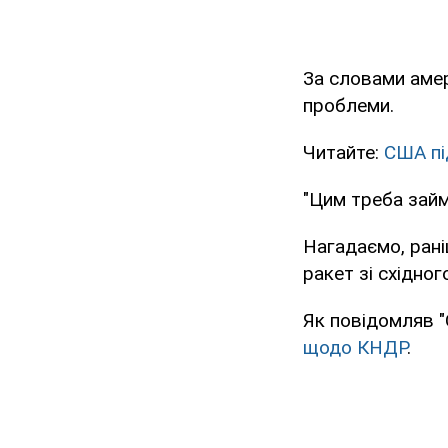
За словами амер
проблеми.
Читайте:
США пі
"Цим треба займ
Нагадаємо, ран
ракет зі східно
Як повідомляв 
щодо КНДР
.