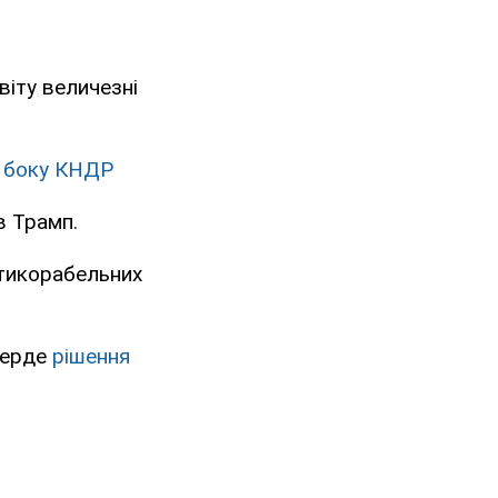
віту величезні
з боку КНДР
в Трамп.
тикорабельних
верде
рішення