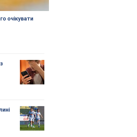
го очікувати
 з
лині