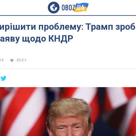
ирішити проблему: Трамп зро
заяву щодо КНДР
24
35,0 т.