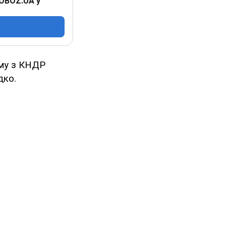
 OBOZ.UA у
му з КНДР
дко.