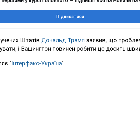
 першими у курсі головного — підпишіться на Новини на
Підписатися
учених Штатів
Дональд Трамп
заявив, що пробле
увати, і Вашингтон повинен робити це досить шви
яє "
Інтерфакс-Україна
".