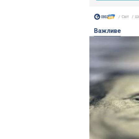
Світ
Шв
Важливе