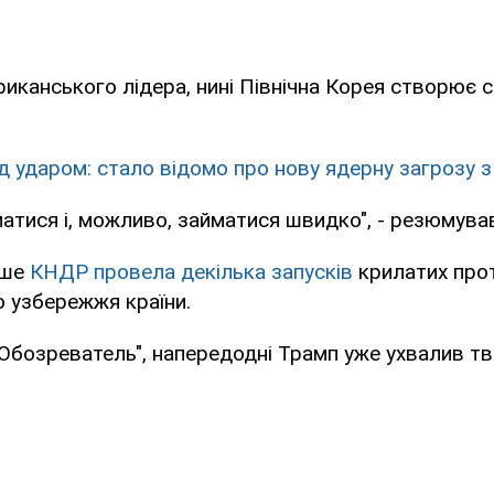
иканського лідера, нині Північна Корея створює с
д ударом: стало відомо про нову ядерну загрозу 
атися і, можливо, займатися швидко", - резюмува
іше
КНДР провела декілька запусків
крилатих про
го узбережжя країни.
"Обозреватель", напередодні Трамп уже ухвалив т