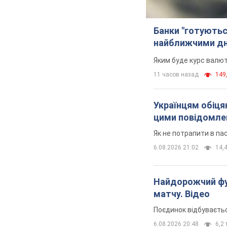
Банки "готуютьс
найближчими д
Яким буде курс валют
11 часов назад
149,
Українцям обіцяю
цими повідомл
Як не потрапити в па
6.08.2026 21:02
14,4
Найдорожчий фут
матчу. Відео
Поєдинок відбуваєть
6.08.2026 20:48
6,2 