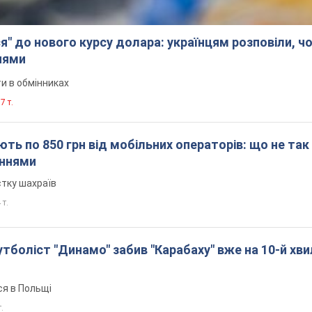
я" до нового курсу долара: українцям розповіли, чо
нями
и в обмінниках
7 т.
ть по 850 грн від мобільних операторів: що не так
еннями
стку шахраїв
 т.
боліст "Динамо" забив "Карабаху" вже на 10-й хви
ся в Польщі
т.