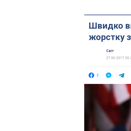
Швидко в
жорстку 
Світ
27.06.2017 06:
2