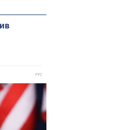
бив
РУС