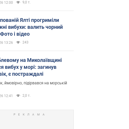
9,0 т.
26 12:00
упованій Ялті прогриміли
жні вибухи: валить чорний
Фото і відео
243
26 13:26
блевому на Миколаївщині
я вибух у морі: загинув
вік, є постраждалі
к, ймовірно, підірвався на морській
2,0 т.
26 12:41