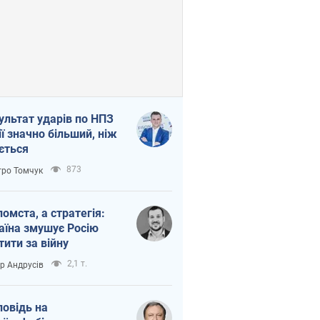
ультат ударів по НПЗ
ії значно більший, ніж
ється
873
ро Томчук
помста, а стратегія:
аїна змушує Росію
тити за війну
2,1 т.
ор Андрусів
повідь на