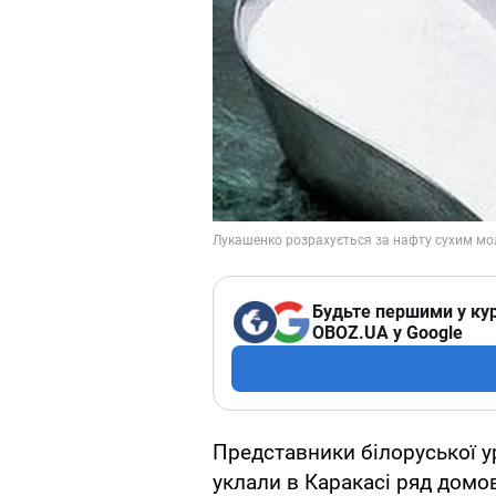
Будьте першими у кур
OBOZ.UA у Google
Представники білоруської ур
уклали в Каракасі ряд домо