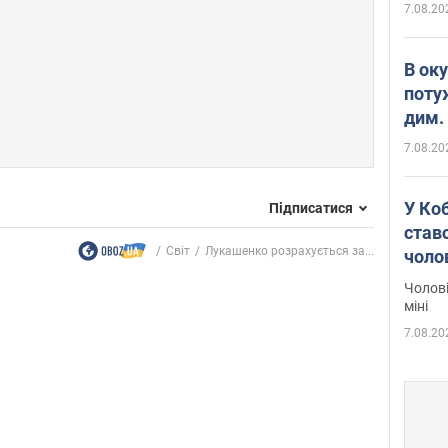
7.08.20
В ок
поту
дим. 
7.08.20
У Ко
Підписатися
ставс
Світ
Лукашенко розрахується за...
чоло
Чолові
міні
7.08.20