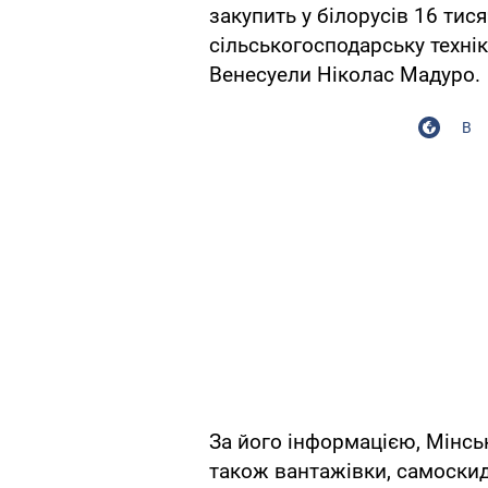
закупить у білорусів 16 тис
сільськогосподарську техні
Венесуели Ніколас Мадуро.
В
За його інформацією, Мінськ
також вантажівки, самоскид