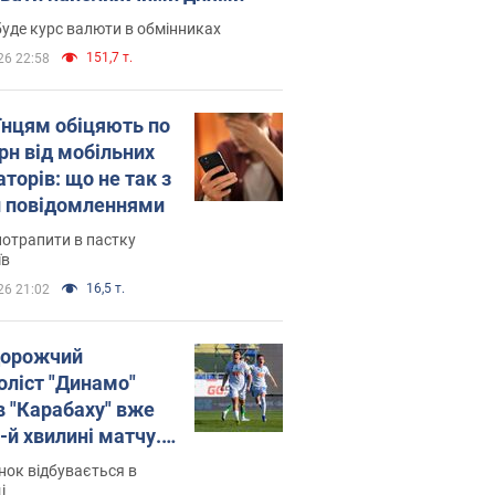
уде курс валюти в обмінниках
151,7 т.
26 22:58
їнцям обіцяють по
рн від мобільних
торів: що не так з
 повідомленнями
потрапити в пастку
їв
16,5 т.
26 21:02
орожчий
оліст "Динамо"
в "Карабаху" вже
-й хвилині матчу.
о
ок відбувається в
і