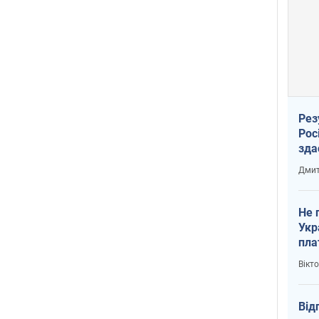
Рез
Рос
зда
Дмит
Не 
Укр
пла
Вікт
Від