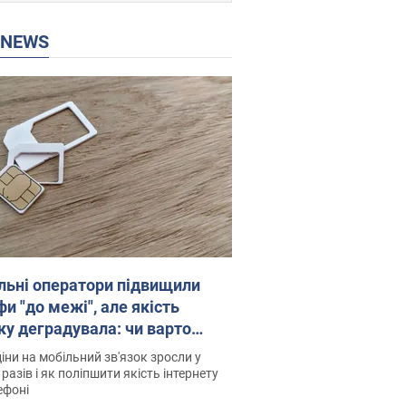
P NEWS
льні оператори підвищили
и "до межі", але якість
ку деградувала: чи варто
житись на ціни
іни на мобільний зв'язок зросли у
 разів і як поліпшити якість інтернету
ефоні