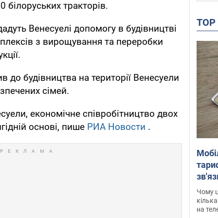
0 білоруських тракторів.
TO
дадуть Венесуелі допомогу в будівництві
плексів з вирощування та переробки
кції.
в до будівництва на території Венесуели
зпечених сімей.
суели, економічне співробітництво двох
гідній основі, пише
РИА Новости
.
Мобі
тариф
зв'яз
скар
Чому ц
кілька
на тел