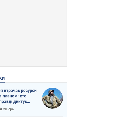
ки
ія втрачає ресурси
а планом: хто
правді диктує
п війни
ій Місюра