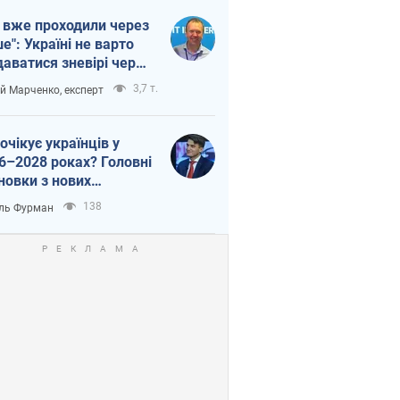
 вже проходили через
ше": Україні не варто
даватися зневірі через
етний терор
3,7 т.
ій Марченко, експерт
очікує українців у
6–2028 роках? Головні
новки з нових
гнозів від НБУ
138
ль Фурман