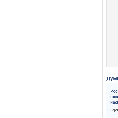
Дум
Рос
поз
нас
тем
Серг