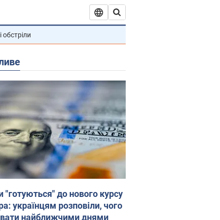
і обстріли
ливе
и "готуються" до нового курсу
ра: українцям розповіли, чого
увати найближчими днями