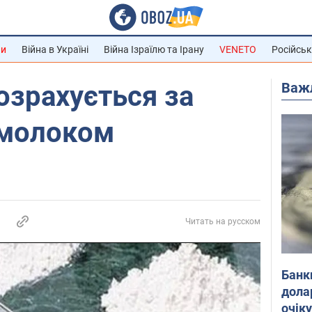
ни
Війна в Україні
Війна Ізраїлю та Ірану
VENETO
Російськ
Важ
озрахується за
 молоком
Читать на русском
Банк
дола
очік