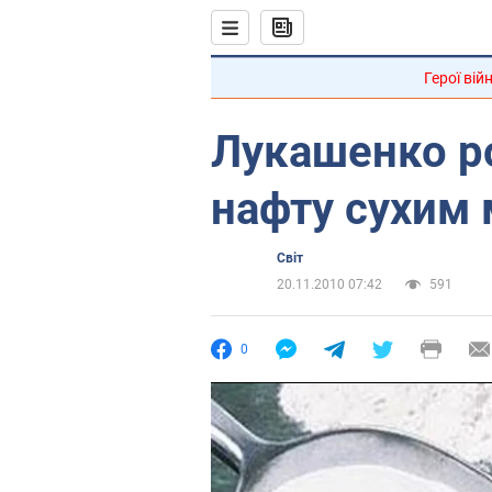
Герої вій
Лукашенко р
нафту сухим
Світ
20.11.2010 07:42
591
0