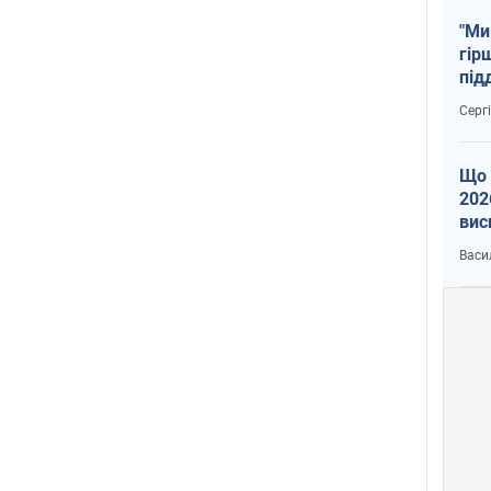
"Ми
гір
під
рак
Серг
Що 
202
вис
про
Васи