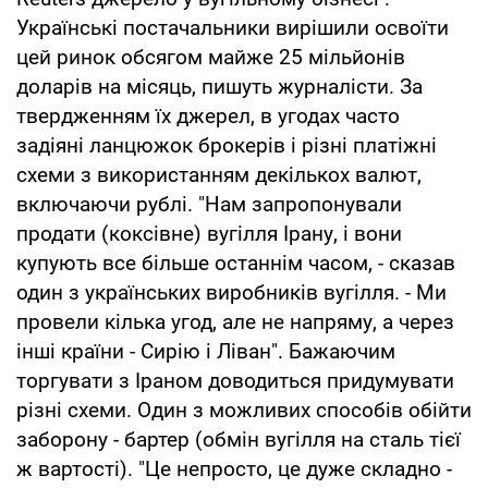
Українські постачальники вирішили освоїти
цей ринок обсягом майже 25 мільйонів
доларів на місяць, пишуть журналісти. За
твердженням їх джерел, в угодах часто
задіяні ланцюжок брокерів і різні платіжні
схеми з використанням декількох валют,
включаючи рублі. "Нам запропонували
продати (коксівне) вугілля Ірану, і вони
купують все більше останнім часом, - сказав
один з українських виробників вугілля. - Ми
провели кілька угод, але не напряму, а через
інші країни - Сирію і Ліван". Бажаючим
торгувати з Іраном доводиться придумувати
різні схеми. Один з можливих способів обійти
заборону - бартер (обмін вугілля на сталь тієї
ж вартості). "Це непросто, це дуже складно -