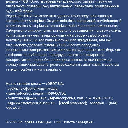
дозволу ТОВ «Золота середина» їх використовувати, вони не
підлягають подальшому відтворенню, перекладу, поширенню в
будь-якій формі.
Редакція OBOZ.UA може не поділяти точку зору, викладену в
авторському матеріалі. За достовірність інформації, опублікованої
в рекламних матеріалах, відповідальність несе рекламодавець.
Заборонено використання матеріалів розміщених на цьому сайті,
хоч із зазначенням гіперпосилання на сторінку цього сайту,
логотипу OBOZ.UA або будь-якого іншого згадування, але без
письмового дозволу Редакції/ТОВ «Золота середина»
Незаконним використанням матеріалів буде вважатися: будь-яке
копiювання, публiкацiя, передрук, наступне поширення,
використання, переробка з використанням, включенням до
складу інших матеріалів, розповсюдження, адаптація, переклад
та інші подібні зміни матеріалу.
Назва онлайн медіа — «OBOZ.UA»
- суб'єкт у сфері онлайн медіа;
- ідентифікатор медіа — R40-06156;
- поштова адреса — вул. Деревообробна, буд. 7, м. Київ, 01013;
- адреса електронної пошти —
[email protected]
; - телефон — (044)
585 46 20
© 2026 Всі права захищені, ТОВ "Золота середина".