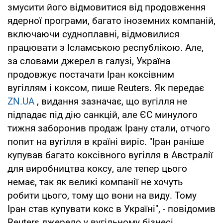
змусити його відмовитися від продовження
ядерної програми, багато іноземних компаній,
включаючи судноплавні, відмовилися
працювати з Ісламською республікою. Але,
за словами джерел в галузі, Україна
продовжує постачати Іран коксівним
вугіллям і коксом, пише Reuters. Як передає
ZN.UA
, видання зазначає, що вугілля не
підпадає під дію санкцій, але ЄС минулого
тижня заборонив продаж Ірану стали, отчого
попит на вугілля в країні виріс. "Іран раніше
купував багато коксівного вугілля в Австралії
для виробництва коксу, але тепер цього
немає, так як великі компанії не хочуть
робити цього, тому що вони на виду. Тому
Іран став купувати кокс в Україні", - повідомив
Reuters джерело у вугільному бізнесі .