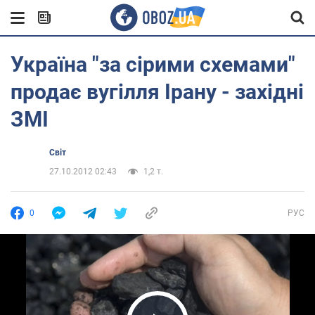
Україна "за сірими схемами"
продає вугілля Ірану - західні
ЗМІ
Світ
27.10.2012 02:43
1,2 т.
0
РУС