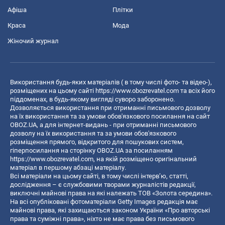
Афіша
Плітки
Краса
Мода
Жіночий журнал
Використання будь-яких матеріалів ( в тому числі фото- та відео-),
розміщених на цьому сайті
https://www.obozrevatel.com
та всіх його
піддоменах, в будь-якому вигляді суворо заборонено.
Дозволяється використання при отриманні письмового дозволу
на їх використання та за умови обов'язкового посилання на сайт
OBOZ.UA, а для інтернет-видань - при отриманні письмового
дозволу на їх використання та за умови обов'язкового
розміщення прямого, відкритого для пошукових систем,
гіперпосилання на сторінку OBOZ.UA за посиланням
https://www.obozrevatel.com
, на якій розміщено оригінальний
матеріал в першому абзаці матеріалу.
Всі матеріали на цьому сайті, в тому числі інтерв’ю, статті,
дослідження – є службовими творами журналістів редакції,
виключні майнові права на які належать ТОВ «Золота середина».
На всі опубліковані фотоматеріали Getty Images редакція має
майнові права, які захищаються законом України «Про авторські
права та суміжні права», ніхто не має права без письмового