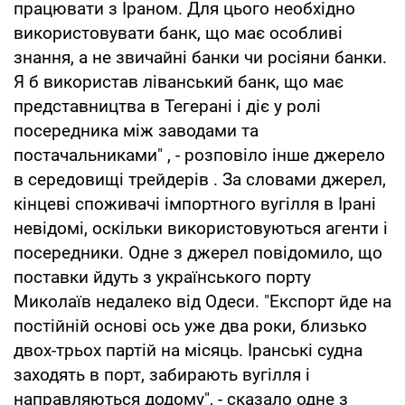
працювати з Іраном. Для цього необхідно
використовувати банк, що має особливі
знання, а не звичайні банки чи росіяни банки.
Я б використав ліванський банк, що має
представництва в Тегерані і діє у ролі
посередника між заводами та
постачальниками" , - розповіло інше джерело
в середовищі трейдерів . За словами джерел,
кінцеві споживачі імпортного вугілля в Ірані
невідомі, оскільки використовуються агенти і
посередники. Одне з джерел повідомило, що
поставки йдуть з українського порту
Миколаїв недалеко від Одеси. "Експорт йде на
постійній основі ось уже два роки, близько
двох-трьох партій на місяць. Іранські судна
заходять в порт, забирають вугілля і
направляються додому", - сказало одне з