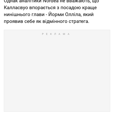
Однак аналітики Nordea не вважають, що
Калласвуо впорається з посадою краще
нинішнього глави - Йорми Олліла, який
проявив себе як відмінного стратега.