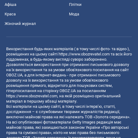
Афіша
Плітки
Краса
Мода
Жіночий журнал
Використання будь-яких матеріалів ( в тому числі фото- та відео-),
розміщених на цьому сайті
https://www.obozrevatel.com
та всіх його
піддоменах, в будь-якому вигляді суворо заборонено.
Дозволяється використання при отриманні письмового дозволу
на їх використання та за умови обов'язкового посилання на сайт
OBOZ.UA, а для інтернет-видань - при отриманні письмового
дозволу на їх використання та за умови обов'язкового
розміщення прямого, відкритого для пошукових систем,
гіперпосилання на сторінку OBOZ.UA за посиланням
https://www.obozrevatel.com
, на якій розміщено оригінальний
матеріал в першому абзаці матеріалу.
Всі матеріали на цьому сайті, в тому числі інтерв’ю, статті,
дослідження – є службовими творами журналістів редакції,
виключні майнові права на які належать ТОВ «Золота середина».
На всі опубліковані фотоматеріали Getty Images редакція має
майнові права, які захищаються законом України «Про авторські
права та суміжні права», ніхто не має права без письмового
дозволу ТОВ «Золота середина» їх використовувати, вони не