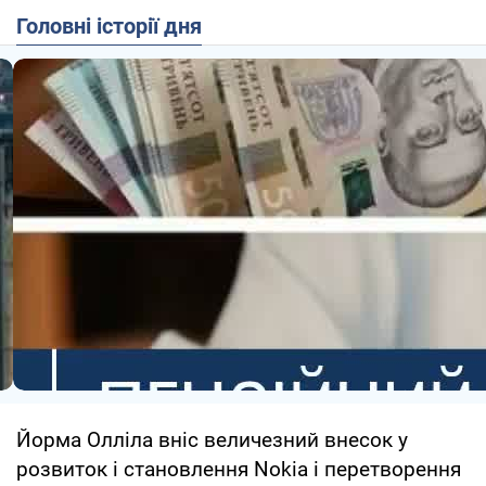
Головні історії дня
Йорма Олліла вніс величезний внесок у
розвиток і становлення Nokia і перетворення