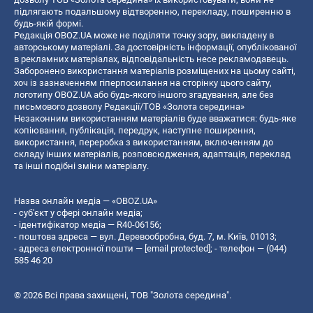
підлягають подальшому відтворенню, перекладу, поширенню в
будь-якій формі.
Редакція OBOZ.UA може не поділяти точку зору, викладену в
авторському матеріалі. За достовірність інформації, опублікованої
в рекламних матеріалах, відповідальність несе рекламодавець.
Заборонено використання матеріалів розміщених на цьому сайті,
хоч із зазначенням гіперпосилання на сторінку цього сайту,
логотипу OBOZ.UA або будь-якого іншого згадування, але без
письмового дозволу Редакції/ТОВ «Золота середина»
Незаконним використанням матеріалів буде вважатися: будь-яке
копiювання, публiкацiя, передрук, наступне поширення,
використання, переробка з використанням, включенням до
складу інших матеріалів, розповсюдження, адаптація, переклад
та інші подібні зміни матеріалу.
Назва онлайн медіа — «OBOZ.UA»
- суб'єкт у сфері онлайн медіа;
- ідентифікатор медіа — R40-06156;
- поштова адреса — вул. Деревообробна, буд. 7, м. Київ, 01013;
- адреса електронної пошти —
[email protected]
; - телефон — (044)
585 46 20
© 2026 Всі права захищені, ТОВ "Золота середина".