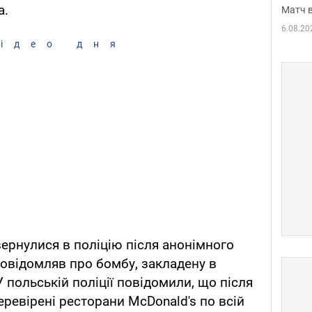
a.
Матч в
6.08.20
ідео дня
ернулися в поліцію після анонімного
повідомляв про бомбу, закладену в
У польській поліції повідомили, що після
еревірені ресторани McDonald's по всій