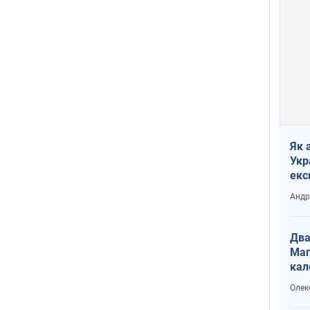
Як 
Укр
екс
наф
Андр
Два
Маг
кал
Олек