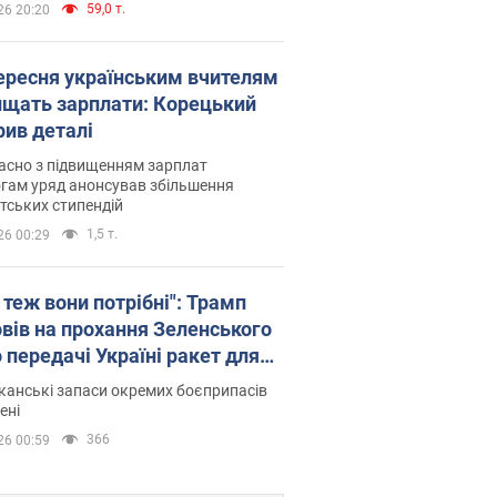
59,0 т.
26 20:20
вересня українським вчителям
ищать зарплати: Корецький
рив деталі
асно з підвищенням зарплат
гам уряд анонсував збільшення
тських стипендій
1,5 т.
26 00:29
 теж вони потрібні": Трамп
овів на прохання Зеленського
 передачі Україні ракет для
ot
анські запаси окремих боєприпасів
ені
366
26 00:59