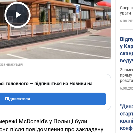
"агр
Спершу
уваги
6.08.20
Play Video
Відп
у Ка
скан
веду
захе
Знаме
пряму 
розста
сі головного — підпишіться на Новини на
6.08.20
Підписатися
"Дин
стар
квалі
 мережі McDonald's у Польщі були
конф
есня після повідомлення про закладену