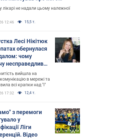
есивний" рак
 лікарі не надали цьому належної
15,5 т.
26 12:46
устка Лесі Нікітюк
рпатах обернулася
далом: чому
чу несправедливо
йтили
нитість вийшла на
комунікацію в мережі та
вила всі крапки над "і"
12,4 т.
26 17:32
амо" з перемоги
тувало у
фікації Ліги
еренцій. Відео