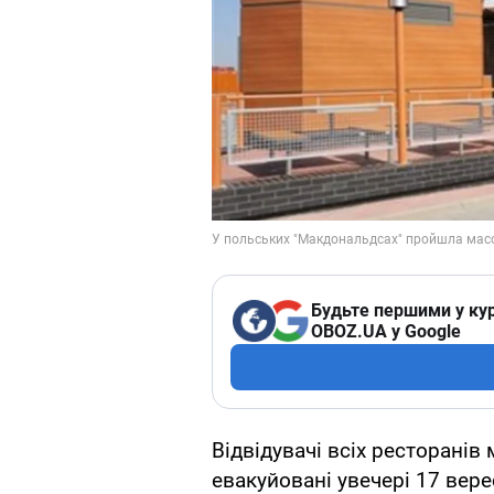
Будьте першими у кур
OBOZ.UA у Google
Відвідувачі всіх ресторанів
евакуйовані увечері 17 вер