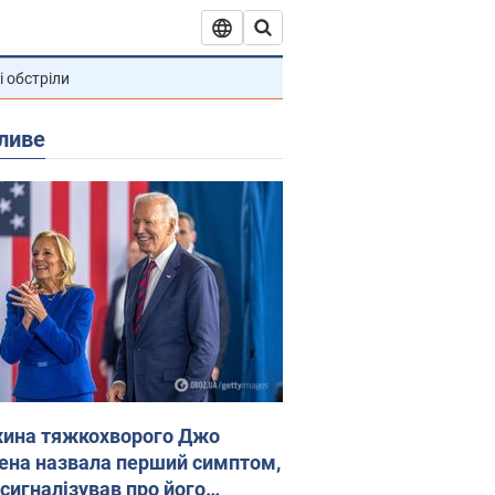
і обстріли
ливе
ина тяжкохворого Джо
ена назвала перший симптом,
 сигналізував про його