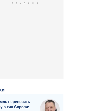
ки
мль переносить
ну в тил Європи: