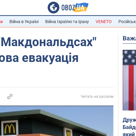
ни
Війна в Україні
Війна Ізраїлю та Ірану
VENETO
Російськ
Важ
"Макдональдсах"
ова евакуація
Читать на русском
Друж
Байд
який