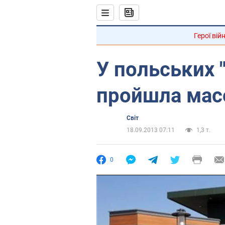
Герої вій
У польських 
пройшла мас
Світ
18.09.2013 07:11
1,3 т.
0