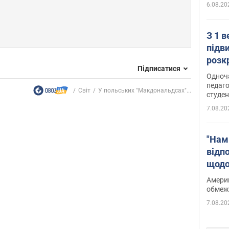
6.08.20
З 1 
підв
розк
Підписатися
Одноч
педаго
Світ
У польських "Макдональдсах"...
студен
7.08.20
"Нам
відп
щодо
Patri
Америк
обмеж
7.08.20