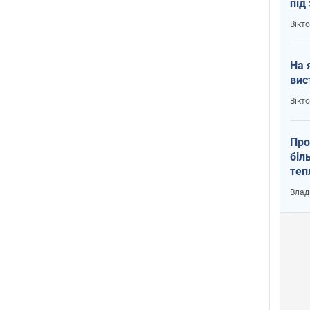
під
кри
Вікт
На 
вис
Вікт
Про
біл
теп
від
Влад
у К