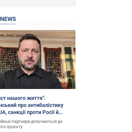
P NEWS
ист нашого життя":
нський про антибалістику
A, санкції проти Росії й
имку аграріїв. Відео
йські партнери долучаються до
ого проєкту