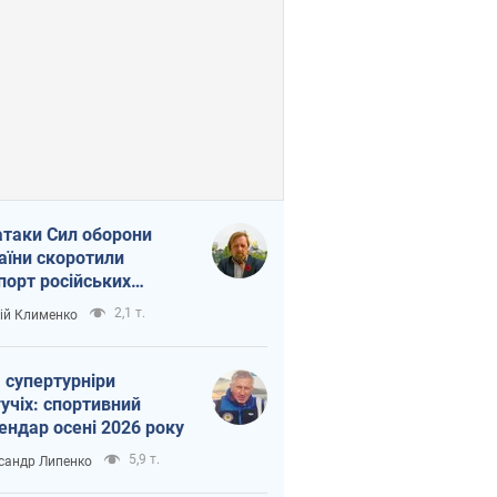
атаки Сил оборони
аїни скоротили
порт російських
топродуктів
2,1 т.
ій Клименко
 супертурніри
учіх: спортивний
ендар осені 2026 року
5,9 т.
сандр Липенко