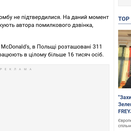
омбу не підтвердилися. На даний момент
TO
укують автора помилкового дзвінка,
 McDonald's, в Польщі розташовані 311
рацюють в цілому більше 16 тисяч осіб.
"Зах
Зеле
FREYJ
підтр
Європе
спільн