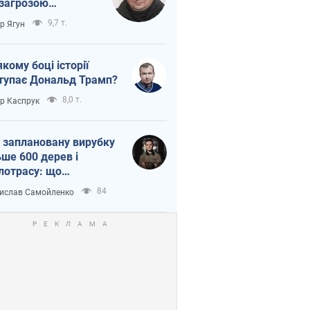
 загрозою
тична логістика
9,7 т.
ор Ягун
якому боці історії
тупає Дональд Трамп?
8,0 т.
ор Каспрук
 заплановану вирубку
ьше 600 дерев і
лотрасу: що
бувається на Теремках
84
ислав Самойленко
иєві