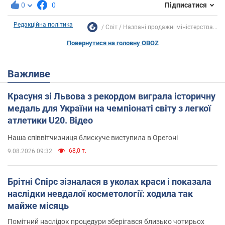
0
0
Підписатися
Редакційна політика
Світ
Названі продажні міністерства...
Повернутися на головну OBOZ
Важливе
Красуня зі Львова з рекордом виграла історичну
медаль для України на чемпіонаті світу з легкої
атлетики U20. Відео
Наша співвітчизниця блискуче виступила в Орегоні
68,0 т.
9.08.2026 09:32
Брітні Спірс зізналася в уколах краси і показала
наслідки невдалої косметології: ходила так
майже місяць
Помітний наслідок процедури зберігався близько чотирьох