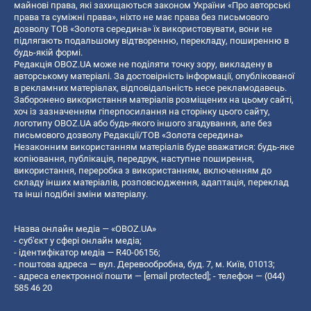
майнові права, які захищаються законом України «Про авторські
права та суміжні права», ніхто не має права без письмового
дозволу ТОВ «Золота середина» їх використовувати, вони не
підлягають подальшому відтворенню, перекладу, поширенню в
будь-якій формі.
Редакція OBOZ.UA може не поділяти точку зору, викладену в
авторському матеріалі. За достовірність інформації, опублікованої
в рекламних матеріалах, відповідальність несе рекламодавець.
Заборонено використання матеріалів розміщених на цьому сайті,
хоч із зазначенням гіперпосилання на сторінку цього сайту,
логотипу OBOZ.UA або будь-якого іншого згадування, але без
письмового дозволу Редакції/ТОВ «Золота середина»
Незаконним використанням матеріалів буде вважатися: будь-яке
копiювання, публiкацiя, передрук, наступне поширення,
використання, переробка з використанням, включенням до
складу інших матеріалів, розповсюдження, адаптація, переклад
та інші подібні зміни матеріалу.
Назва онлайн медіа — «OBOZ.UA»
- суб'єкт у сфері онлайн медіа;
- ідентифікатор медіа — R40-06156;
- поштова адреса — вул. Деревообробна, буд. 7, м. Київ, 01013;
- адреса електронної пошти —
[email protected]
; - телефон — (044)
585 46 20