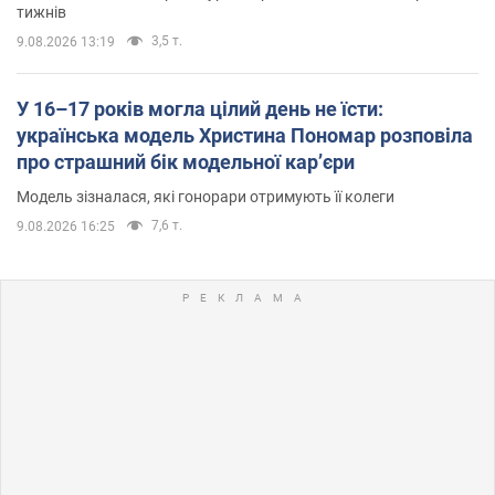
тижнів
3,5 т.
9.08.2026 13:19
У 16–17 років могла цілий день не їсти:
українська модель Христина Пономар розповіла
про страшний бік модельної кар’єри
Модель зізналася, які гонорари отримують її колеги
7,6 т.
9.08.2026 16:25