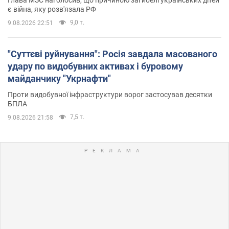
є війна, яку розв'язала РФ
9,0 т.
9.08.2026 22:51
"Суттєві руйнування": Росія завдала масованого
удару по видобувних активах і буровому
майданчику "Укрнафти"
Проти видобувної інфраструктури ворог застосував десятки
БПЛА
7,5 т.
9.08.2026 21:58