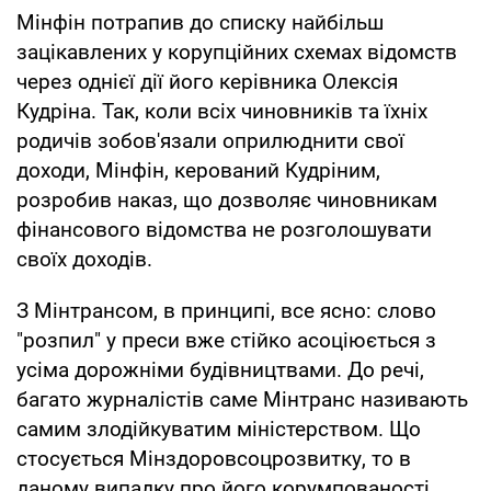
Мінфін потрапив до списку найбільш
зацікавлених у корупційних схемах відомств
через однієї дії його керівника Олексія
Кудріна. Так, коли всіх чиновників та їхніх
родичів зобов'язали оприлюднити свої
доходи, Мінфін, керований Кудріним,
розробив наказ, що дозволяє чиновникам
фінансового відомства не розголошувати
своїх доходів.
З Мінтрансом, в принципі, все ясно: слово
"розпил" у преси вже стійко асоціюється з
усіма дорожніми будівництвами. До речі,
багато журналістів саме Мінтранс називають
самим злодійкуватим міністерством. Що
стосується Мінздоровсоцрозвитку, то в
даному випадку про його корумпованості