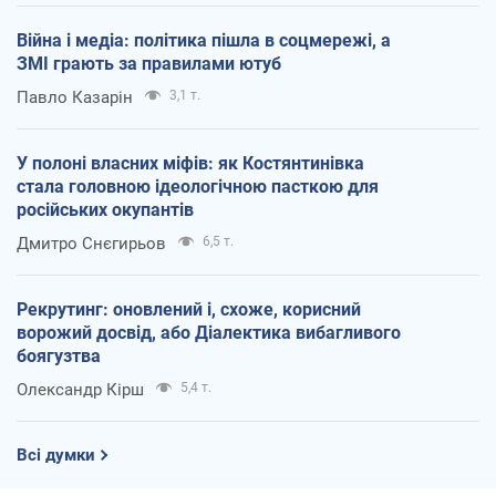
Війна і медіа: політика пішла в соцмережі, а
ЗМІ грають за правилами ютуб
Павло Казарін
3,1 т.
У полоні власних міфів: як Костянтинівка
стала головною ідеологічною пасткою для
російських окупантів
Дмитро Снєгирьов
6,5 т.
Рекрутинг: оновлений і, схоже, корисний
ворожий досвід, або Діалектика вибагливого
боягузтва
Олександр Кірш
5,4 т.
Всі думки