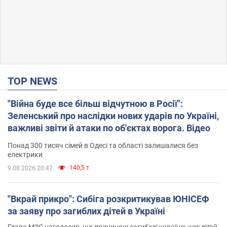
TOP NEWS
"Війна буде все більш відчутною в Росії":
Зеленський про наслідки нових ударів по Україні,
важливі звіти й атаки по об'єктах ворога. Відео
Понад 300 тисяч сімей в Одесі та області залишалися без
електрики
140,5 т.
9.08.2026 20:47
"Вкрай прикро": Сибіга розкритикував ЮНІСЕФ
за заяву про загиблих дітей в Україні
Глава МЗС наголосив, що причиною загибелі українських дітей