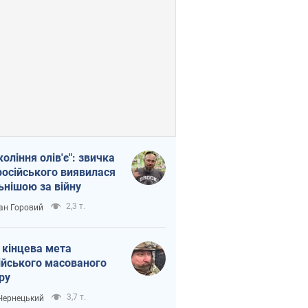
коління олів'є": звичка
російського виявилася
ьнішою за війну
2,3 т.
ан Горовий
 кінцева мета
ійського масованого
ру
3,7 т.
 Чернецький