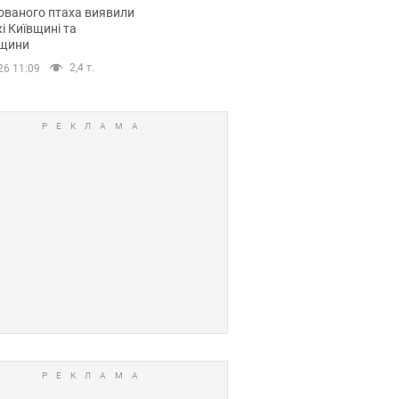
повий маршрут.
ованого птаха виявили
і Київщині та
щини
2,4 т.
26 11:09