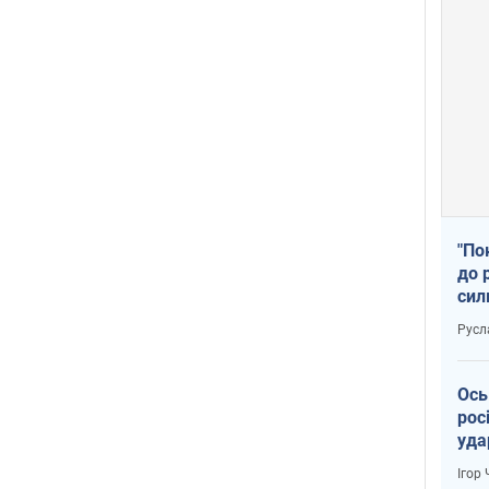
"По
до 
сил
Русл
Ось
рос
уда
Ігор