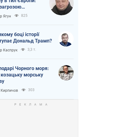
ну в тил Європи:
 загрозою
тична логістика
825
ор Ягун
якому боці історії
тупає Дональд Трамп?
3,3 т.
ор Каспрук
подарі Чорного моря:
 козацьку морську
ву
303
 Кирпичов