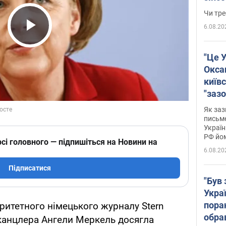
ухва
Чи тре
6.08.20
Play Video
"Це У
Окса
київс
"зазо
навіт
Як заз
знав,
письм
Україн
гено
РФ йо
сі головного — підпишіться на Новини на
6.08.20
Підписатися
"Був 
Укра
пора
ритетного німецького журналу Stern
обра
канцлера Ангели Меркель досягла