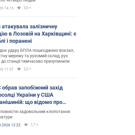
3,0 т.
26 14:15
я атакувала залізничну
ію в Лозовій на Харківщині: є
лі і поранені
ідок удару БПЛА пошкоджено вокзал,
тну мережу та рухомий склад, рух
в до станції тимчасово призупинили
3,2 т.
26 11:57
запобіжний захід
осолці України у США
анішиній: що відомо про
ву
 повністю задовольнив клопотання
ратури
7,7 т.
8.2026 12:22