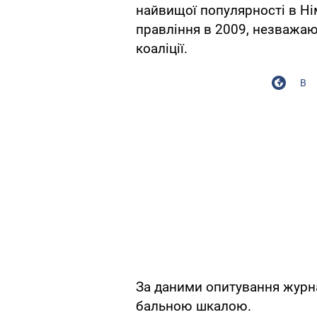
найвищої популярності в Нім
правління в 2009, незважа
коаліції.
В
За даними опитування журна
бальною шкалою.