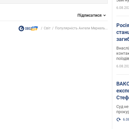
6.08.20
Підписатися
Росі
Світ
Популярність Ангели Меркель...
станц
загиб
Внасл
контак
поїзді
6.08.20
ВАКС обрав 
експ
Стеф
спра
Суд не
проку
6.0