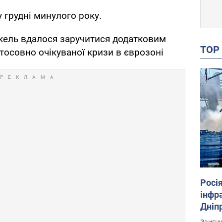
у грудні минулого року.
кель вдалося заручитися додатковим
TO
стосовно очікуваної кризи в єврозоні
Росія
інфр
Дніпр
пора
Заигн