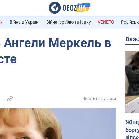
ни
Війна в Україні
Війна Ізраїлю та Ірану
VENETO
Російськ
Важ
 Ангели Меркель в
сте
Читать на русском
Жінці
боргу
зіпс