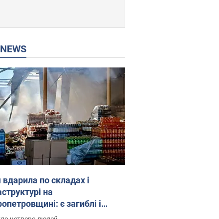
P NEWS
 вдарила по складах і
аструктурі на
опетровщині: є загиблі і
нені. Фото
уло четверо людей