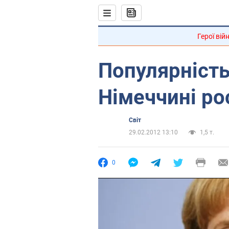
Герої вій
Популярність
Німеччині ро
Світ
29.02.2012 13:10
1,5 т.
0