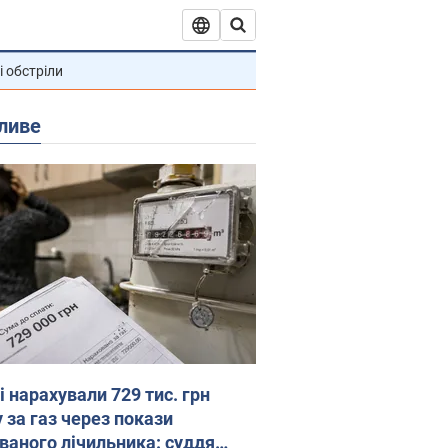
і обстріли
ливе
 нарахували 729 тис. грн
 за газ через покази
ованого лічильника: суддя