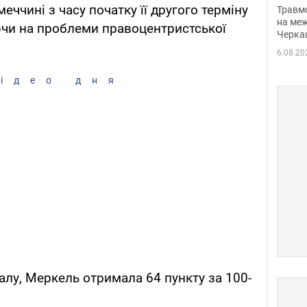
нети
еччині з часу початку її другого терміну
Травм
Фото
на меж
ючи на проблеми правоцентристської
Черка
6.08.20
ідео дня
лу, Меркель отримала 64 пункту за 100-