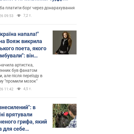
лив неочікуване рішення
ба платити борг через донарахування
7,2 т.
26 09:53
країна напала!"
на Вояж викрила
ького поета, якого
мбували": він
ь російської не
начила артистка,
 а тепер хоче
енник був фанатом
и, але після переїзду в
циду українців
му "промили мозок"
4,5 т.
26 11:42
знесилений": в
їні врятували
неного грифа, який
в для себе