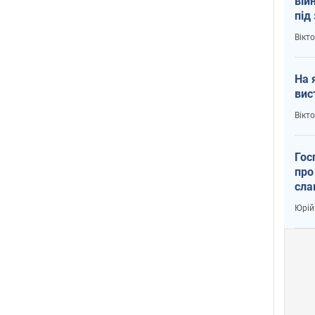
вій
під
кри
Вікт
На 
вис
Вікт
Гос
про
сла
Юрій