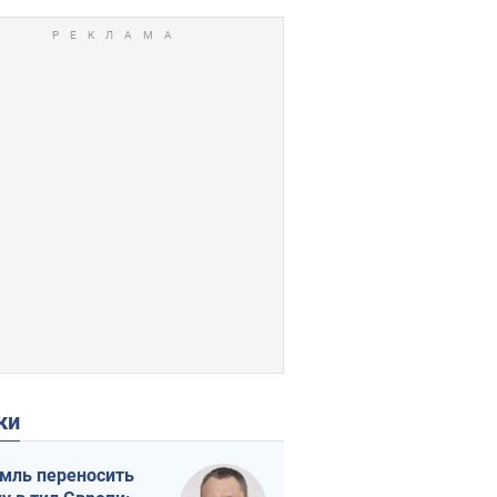
ки
мль переносить