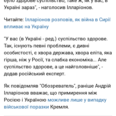
було здорове суспільство, таке ж, як у вас, в
Україні зараз", - наголосив Ілларіонов.
Читайте:
Ілларіонов розповів, як війна в Сирії
впливає на Україну
"У вас (в Україні - ред.) суспільство здорове.
Так, існують певні проблеми, є дивні
особистості, є хвора держава, хвора еліта, яка
гірша, ніж у Росії, та слабка економіка... Але
суспільство здорове, а це найголовніше", -
додав російський експерт.
Як повідомляв "Обозреватель", раніше Андрій
Ілларіонов вважає, що примирення між
Росією і Україною
можливе лише у випадку
військової поразки
Кремля.