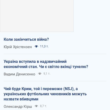
Коли закінчиться війна?
Юрій Хрістензен
11,3 т.
Україна вступила в надзвичайний
економічний стан. Чи є світло вкінці тунелю?
Вадим Денисенко
9,1 т.
Чий буде Крим, той і переможе (NSJ), а
українських футбольних чиновників можуть
назвати вбивцями
Олександр Кірш
8,7 т.