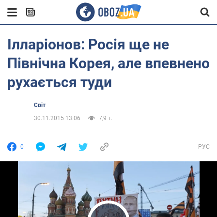
Ілларіонов: Росія ще не
Північна Корея, але впевнено
рухається туди
Світ
30.11.2015 13:06
7,9 т.
0
РУС