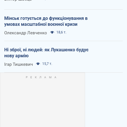
Мінськ готується до функціонування в
умовах масштабної воєнної кризи
Олександр Левченко
18,6 т.
Ні зброї, ні людей: як Лукашенко будує
нову армію
Ігар Тишкевич
15,7 т.