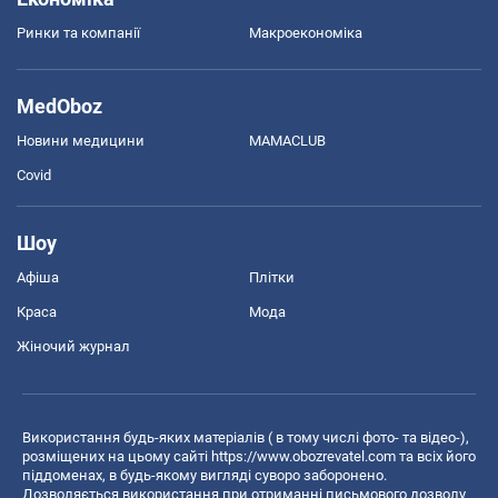
Ринки та компанії
Макроекономіка
MedOboz
Новини медицини
MAMACLUB
Covid
Шоу
Афіша
Плітки
Краса
Мода
Жіночий журнал
Використання будь-яких матеріалів ( в тому числі фото- та відео-),
розміщених на цьому сайті
https://www.obozrevatel.com
та всіх його
піддоменах, в будь-якому вигляді суворо заборонено.
Дозволяється використання при отриманні письмового дозволу