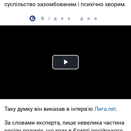
суспільство зазомбованим і психічно хворим.
Відео дня
Play Video
Таку думку він виказав в інтерв'ю
Лига.net
.
За словами експерта, лише невелика частина
росіян розуміє, що крах в Єгипті російського