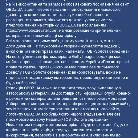
на їх використання та за умови обов'язкового посилання на сайт
OBOZ.UA, а для інтернет-видань - при отриманні письмового
дозволу на їх використання та за умови обов'язкового
розміщення прямого, відкритого для пошукових систем,
гіперпосилання на сторінку OBOZ.UA за посиланням
https://www.obozrevatel.com
, на якій розміщено оригінальний
матеріал в першому абзаці матеріалу.
Всі матеріали на цьому сайті, в тому числі інтерв’ю, статті,
дослідження – є службовими творами журналістів редакції,
виключні майнові права на які належать ТОВ «Золота середина».
На всі опубліковані фотоматеріали Getty Images редакція має
майнові права, які захищаються законом України «Про авторські
права та суміжні права», ніхто не має права без письмового
дозволу ТОВ «Золота середина» їх використовувати, вони не
підлягають подальшому відтворенню, перекладу, поширенню в
будь-якій формі.
Редакція OBOZ.UA може не поділяти точку зору, викладену в
авторському матеріалі. За достовірність інформації, опублікованої
в рекламних матеріалах, відповідальність несе рекламодавець.
Заборонено використання матеріалів розміщених на цьому сайті,
хоч із зазначенням гіперпосилання на сторінку цього сайту,
логотипу OBOZ.UA або будь-якого іншого згадування, але без
письмового дозволу Редакції/ТОВ «Золота середина»
Незаконним використанням матеріалів буде вважатися: будь-яке
копiювання, публiкацiя, передрук, наступне поширення,
використання, переробка з використанням, включенням до