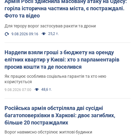
Армія Росії здійснила масовану атаку на Одесу:
горіла історична частина міста, є постраждалі.
Фото та відео
Для терору ворог застосував ракети та дрони
25,2 т.
9.08.2026 09:16
Нардепи взяли гроші з бюджету на оренду
елітних квартир у Києві: хто з парламентарів
просив кошти та де поселився
Як працює особлива соціальна гарантія та хто нею
користується
48,6 т.
9.08.2026 07:00
Російська армія обстріляла дві сусідні
багатоповерхівки в Харкові: двоє загиблих,
більше 20 постраждалих
Ворог навмисно обстрілює житлові будинки