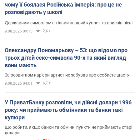
чому її боялася Російська імперія: про це не
розповідають у школі
Державним символом є тільки перший куплет та приспів пісні
2,4 т.
9.08.2026 09:15
Олександру Пономарьову – 53: що відомо про
трьох дітей секс-символа 90-х та який вигляд
вони мають
За розвитком кар'єри артист не забував про особисте щастя
6,7 т.
9.08.2026 04:01
У ПриватБанку розповіли, чи дійсні долари 1996
року: чи приймають обмінники та банки такі
купюри
Що робити, якщо банки та обмінні пункти не приймають старі
долари