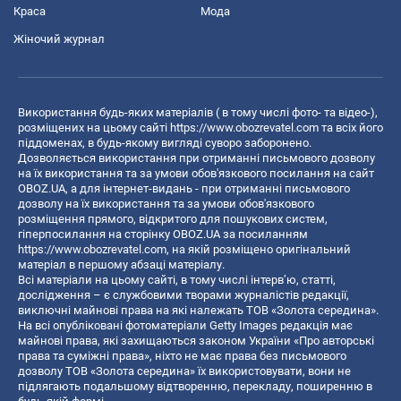
Краса
Мода
Жіночий журнал
Використання будь-яких матеріалів ( в тому числі фото- та відео-),
розміщених на цьому сайті
https://www.obozrevatel.com
та всіх його
піддоменах, в будь-якому вигляді суворо заборонено.
Дозволяється використання при отриманні письмового дозволу
на їх використання та за умови обов'язкового посилання на сайт
OBOZ.UA, а для інтернет-видань - при отриманні письмового
дозволу на їх використання та за умови обов'язкового
розміщення прямого, відкритого для пошукових систем,
гіперпосилання на сторінку OBOZ.UA за посиланням
https://www.obozrevatel.com
, на якій розміщено оригінальний
матеріал в першому абзаці матеріалу.
Всі матеріали на цьому сайті, в тому числі інтерв’ю, статті,
дослідження – є службовими творами журналістів редакції,
виключні майнові права на які належать ТОВ «Золота середина».
На всі опубліковані фотоматеріали Getty Images редакція має
майнові права, які захищаються законом України «Про авторські
права та суміжні права», ніхто не має права без письмового
дозволу ТОВ «Золота середина» їх використовувати, вони не
підлягають подальшому відтворенню, перекладу, поширенню в