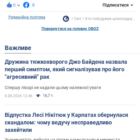
0
0
Підписатися
Редакційна політика
Світ
Хто побудував шоколадну...
Повернутися на головну OBOZ
Важливе
Дружина тяжкохворого Джо Байдена назвала
перший симптом, який сигналізував про його
"агресивний" рак
Спершу лікарі не надали цьому належної уваги
16,7 т.
6.08.2026 12:46
Відпустка Лесі Нікітюк у Карпатах обернулася
скандалом: чому ведучу несправедливо
захейтили
Знаменитість вийшла на пряму комунікацію в мережі та