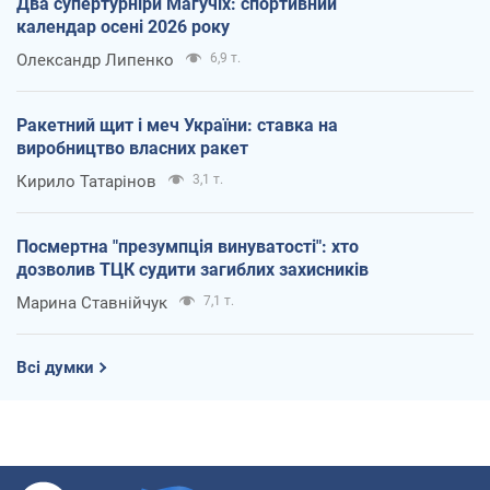
Два супертурніри Магучіх: спортивний
календар осені 2026 року
Олександр Липенко
6,9 т.
Ракетний щит і меч України: ставка на
виробництво власних ракет
Кирило Татарінов
3,1 т.
Посмертна "презумпція винуватості": хто
дозволив ТЦК судити загиблих захисників
Марина Ставнійчук
7,1 т.
Всі думки