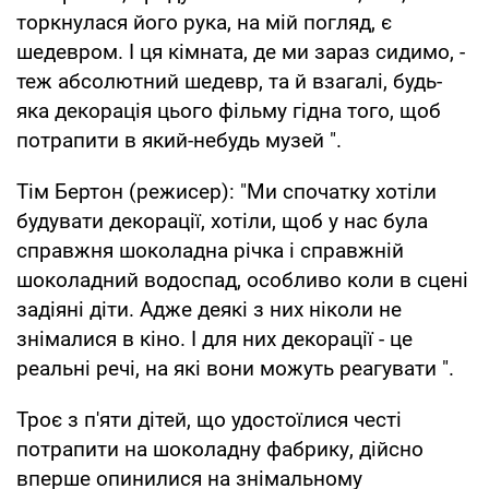
торкнулася його рука, на мій погляд, є
шедевром. І ця кімната, де ми зараз сидимо, -
теж абсолютний шедевр, та й взагалі, будь-
яка декорація цього фільму гідна того, щоб
потрапити в який-небудь музей ".
Тім Бертон (режисер): "Ми спочатку хотіли
будувати декорації, хотіли, щоб у нас була
справжня шоколадна річка і справжній
шоколадний водоспад, особливо коли в сцені
задіяні діти. Адже деякі з них ніколи не
знімалися в кіно. І для них декорації - це
реальні речі, на які вони можуть реагувати ".
Троє з п'яти дітей, що удостоїлися честі
потрапити на шоколадну фабрику, дійсно
вперше опинилися на знімальному