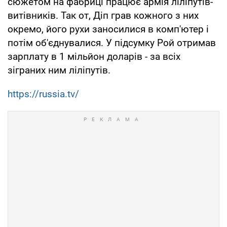
сюжетом на фабриці працює армія ліліпутів-
витівників. Так от, Діп грав кожного з них
окремо, його рухи заносилися в комп'ютер і
потім об'єднувалися. У підсумку Рой отримав
зарплату в 1 мільйон доларів - за всіх
зіграних ним ліліпутів.
https://russia.tv/