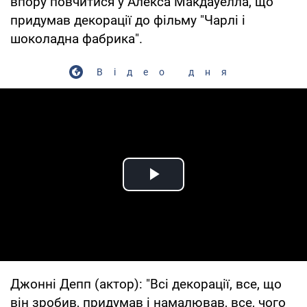
впору повчитися у Алекса Макдауелла, що
придумав декорації до фільму "Чарлі і
шоколадна фабрика".
Відео дня
Play Video
Джонні Депп (актор): "Всі декорації, все, що
він зробив, придумав і намалював, все, чого