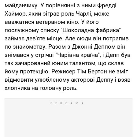
майданчику. У порівнянні з ними Фредді
Хаймор, який зіграв роль Чарлі, може
вважатися ветераном кіно. У його
послужному списку "Шоколадна фабрика"
займає дев'яте місце. Але сюди він потрапив
по знайомству. Разом з Джонні Деппом він
знімався у стрічці "Чарівна країна", і Депп був
так зачарований юним талантом, що склав
йому протекцію. Режисер Тім Бертон не зміг
відмовити улюбленому акторові Деппу і взяв
хлопчика на головну роль.