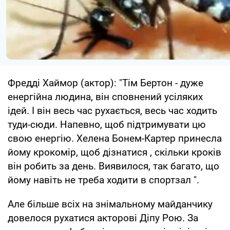
Фредді Хаймор (актор): "Тім Бертон - дуже
енергійна людина, він сповнений усіляких
ідей. І він весь час рухається, весь час ходить
туди-сюди. Напевно, щоб підтримувати цю
свою енергію. Хелена Бонем-Картер принесла
йому крокомір, щоб дізнатися , скільки кроків
він робить за день. Виявилося, так багато, що
йому навіть не треба ходити в спортзал ".
Але більше всіх на знімальному майданчику
довелося рухатися акторові Діпу Рою. За