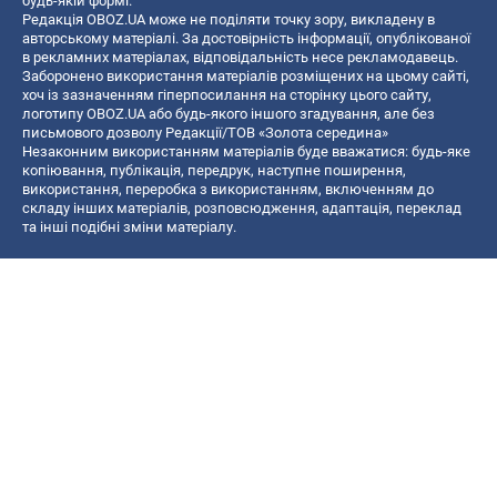
будь-якій формі.
Редакція OBOZ.UA може не поділяти точку зору, викладену в
авторському матеріалі. За достовірність інформації, опублікованої
в рекламних матеріалах, відповідальність несе рекламодавець.
Заборонено використання матеріалів розміщених на цьому сайті,
хоч із зазначенням гіперпосилання на сторінку цього сайту,
логотипу OBOZ.UA або будь-якого іншого згадування, але без
письмового дозволу Редакції/ТОВ «Золота середина»
Незаконним використанням матеріалів буде вважатися: будь-яке
копiювання, публiкацiя, передрук, наступне поширення,
використання, переробка з використанням, включенням до
складу інших матеріалів, розповсюдження, адаптація, переклад
та інші подібні зміни матеріалу.
Назва онлайн медіа — «OBOZ.UA»
- суб'єкт у сфері онлайн медіа;
- ідентифікатор медіа — R40-06156;
- поштова адреса — вул. Деревообробна, буд. 7, м. Київ, 01013;
- адреса електронної пошти —
[email protected]
; - телефон — (044)
585 46 20
© 2026 Всі права захищені, ТОВ "Золота середина".