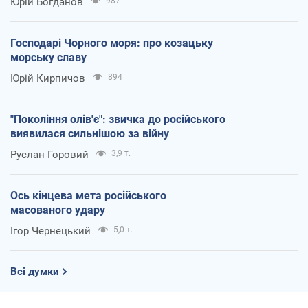
Юрій Богданов
987
Господарі Чорного моря: про козацьку
морську славу
Юрій Кирпичов
894
"Покоління олів'є": звичка до російського
виявилася сильнішою за війну
Руслан Горовий
3,9 т.
Ось кінцева мета російського
масованого удару
Ігор Чернецький
5,0 т.
Всі думки