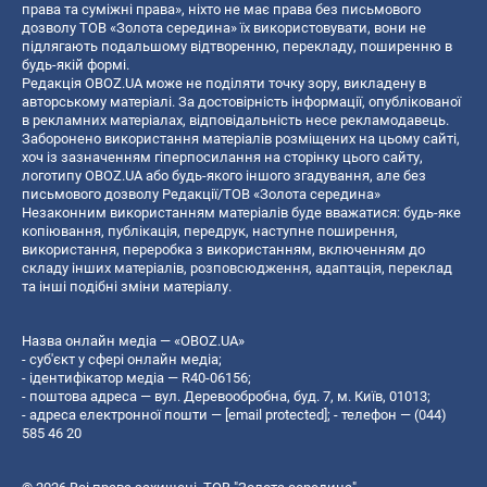
права та суміжні права», ніхто не має права без письмового
дозволу ТОВ «Золота середина» їх використовувати, вони не
підлягають подальшому відтворенню, перекладу, поширенню в
будь-якій формі.
Редакція OBOZ.UA може не поділяти точку зору, викладену в
авторському матеріалі. За достовірність інформації, опублікованої
в рекламних матеріалах, відповідальність несе рекламодавець.
Заборонено використання матеріалів розміщених на цьому сайті,
хоч із зазначенням гіперпосилання на сторінку цього сайту,
логотипу OBOZ.UA або будь-якого іншого згадування, але без
письмового дозволу Редакції/ТОВ «Золота середина»
Незаконним використанням матеріалів буде вважатися: будь-яке
копiювання, публiкацiя, передрук, наступне поширення,
використання, переробка з використанням, включенням до
складу інших матеріалів, розповсюдження, адаптація, переклад
та інші подібні зміни матеріалу.
Назва онлайн медіа — «OBOZ.UA»
- суб'єкт у сфері онлайн медіа;
- ідентифікатор медіа — R40-06156;
- поштова адреса — вул. Деревообробна, буд. 7, м. Київ, 01013;
- адреса електронної пошти —
[email protected]
; - телефон — (044)
585 46 20