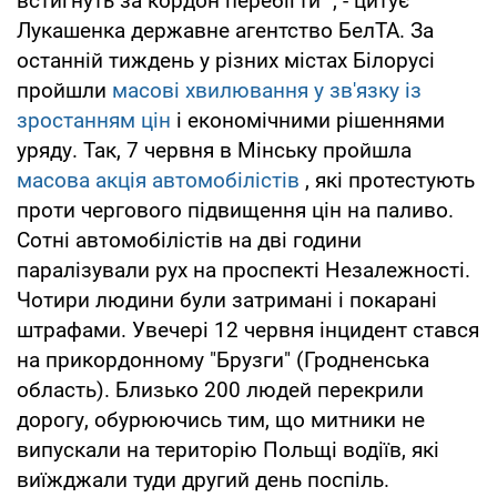
встигнуть за кордон перебігти ", - цитує
Лукашенка державне агентство БелТА. За
останній тиждень у різних містах Білорусі
пройшли
масові хвилювання у зв'язку із
зростанням цін
і економічними рішеннями
уряду. Так, 7 червня в Мінську пройшла
масова акція автомобілістів
, які протестують
проти чергового підвищення цін на паливо.
Сотні автомобілістів на дві години
паралізували рух на проспекті Незалежності.
Чотири людини були затримані і покарані
штрафами. Увечері 12 червня інцидент стався
на прикордонному "Брузги" (Гродненська
область). Близько 200 людей перекрили
дорогу, обурюючись тим, що митники не
випускали на територію Польщі водіїв, які
виїжджали туди другий день поспіль.