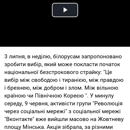
Play Video
3 липня, в неділю, білорусам запропоновано
зробити вибір, який може покласти початок
національної безстрокового страйку: "Це
вибір між свободою і тиранією, між правдою
і брехнею, між добром і злом. Між вільною
країною чи Північною Кореєю ". У минулу
середу, 9 червня, активісти групи "Революція
через соціальні мережі" з соціальної мережі
"Вконтакте" вже вийшли масово на Жовтневу
площу Мінська. Акція зібрала, за різними