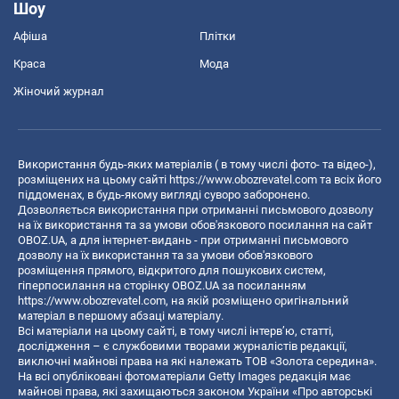
Шоу
Афіша
Плітки
Краса
Мода
Жіночий журнал
Використання будь-яких матеріалів ( в тому числі фото- та відео-),
розміщених на цьому сайті
https://www.obozrevatel.com
та всіх його
піддоменах, в будь-якому вигляді суворо заборонено.
Дозволяється використання при отриманні письмового дозволу
на їх використання та за умови обов'язкового посилання на сайт
OBOZ.UA, а для інтернет-видань - при отриманні письмового
дозволу на їх використання та за умови обов'язкового
розміщення прямого, відкритого для пошукових систем,
гіперпосилання на сторінку OBOZ.UA за посиланням
https://www.obozrevatel.com
, на якій розміщено оригінальний
матеріал в першому абзаці матеріалу.
Всі матеріали на цьому сайті, в тому числі інтерв’ю, статті,
дослідження – є службовими творами журналістів редакції,
виключні майнові права на які належать ТОВ «Золота середина».
На всі опубліковані фотоматеріали Getty Images редакція має
майнові права, які захищаються законом України «Про авторські