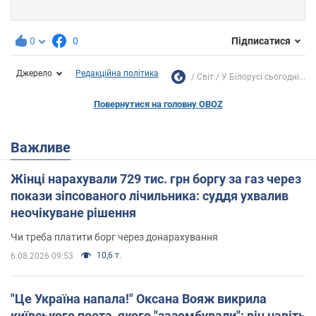
0
0
Підписатися
Джерело
Редакційна політика
Світ
У Білорусі сьогодні...
Повернутися на головну OBOZ
Важливе
Жінці нарахували 729 тис. грн боргу за газ через
покази зіпсованого лічильника: суддя ухвалив
неочікуване рішення
Чи треба платити борг через донарахування
10,6 т.
6.08.2026 09:53
"Це Україна напала!" Оксана Вояж викрила
київського поета, якого "зазомбували": він навіть