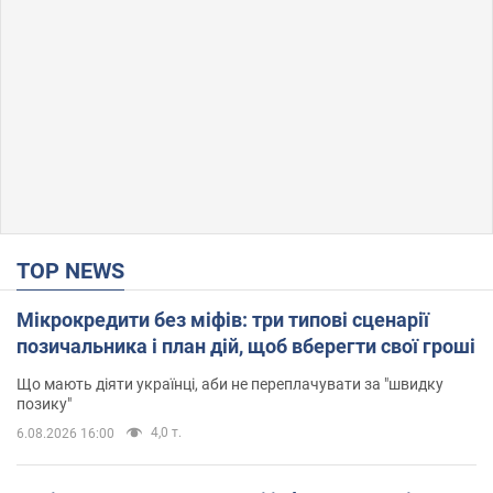
TOP NEWS
Мікрокредити без міфів: три типові сценарії
позичальника і план дій, щоб вберегти свої гроші
Що мають діяти українці, аби не переплачувати за "швидку
позику"
4,0 т.
6.08.2026 16:00