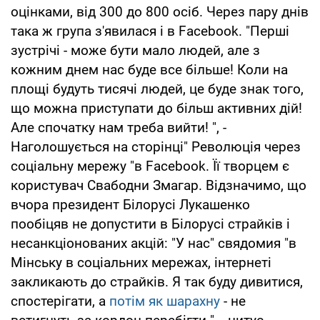
оцінками, від 300 до 800 осіб. Через пару днів
така ж група з'явилася і в Facebook. "Перші
зустрічі - може бути мало людей, але з
кожним днем нас буде все більше! Коли на
площі будуть тисячі людей, це буде знак того,
що можна приступати до більш активних дій!
Але спочатку нам треба вийти! ", -
Наголошується на сторінці" Революція через
соціальну мережу "в Facebook. Її творцем є
користувач Свабодни Змагар. Відзначимо, що
вчора президент Білорусі Лукашенко
пообіцяв не допустити в Білорусі страйків і
несанкціонованих акцій: "У нас" свядомия "в
Мінську в соціальних мережах, інтернеті
закликають до страйків. Я так буду дивитися,
спостерігати, а
потім як шарахну
- не