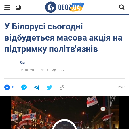
У Білорусі сьогодні
відбудеться масова акція на
підтримку політв'язнів
Світ
15.06.2011 14:13
729
0
РУС