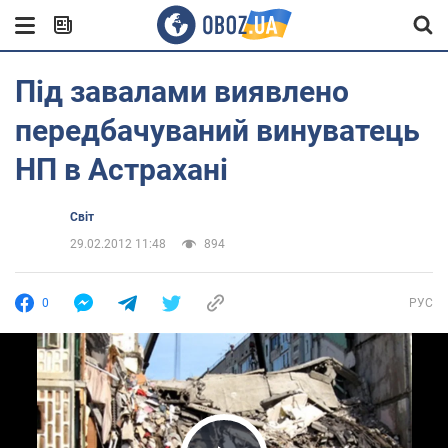
Під завалами виявлено
передбачуваний винуватець
НП в Астрахані
Світ
29.02.2012 11:48
894
0
РУС