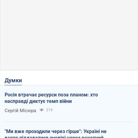
Думки
Росія втрачає ресурси поза планом: хто
насправді диктує темп війни
Сергій Місюра
219
"Ми вже проходили через гірше": Україні не
варто піддаватися зневірі через ракетний