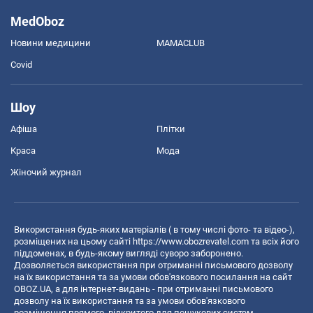
MedOboz
Новини медицини
MAMACLUB
Covid
Шоу
Афіша
Плітки
Краса
Мода
Жіночий журнал
Використання будь-яких матеріалів ( в тому числі фото- та відео-),
розміщених на цьому сайті
https://www.obozrevatel.com
та всіх його
піддоменах, в будь-якому вигляді суворо заборонено.
Дозволяється використання при отриманні письмового дозволу
на їх використання та за умови обов'язкового посилання на сайт
OBOZ.UA, а для інтернет-видань - при отриманні письмового
дозволу на їх використання та за умови обов'язкового
розміщення прямого, відкритого для пошукових систем,