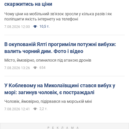
скаржитись на ціни
Чому ціни на мобільний зв'язок зросли у кілька разів і як
поліпшити якість інтернету на телефоні
10,5 т.
7.08.2026 12:00
В окупованій Ялті прогриміли потужні вибухи:
валить чорний дим. Фото і відео
Місто, ймовірно, опинилося під атакою дронів
654
7.08.2026 13:26
У Коблевому на Миколаївщині стався вибух у
морі: загинув чоловік, є постраждалі
Чоловік, ймовірно, підірвався на морській міні
2,2 т.
7.08.2026 12:41