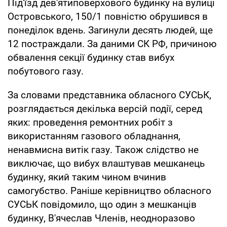
Під'їзд дев'ятиповерхового будинку на вулиці
Островського, 150/1 повністю обрушився в
понеділок вдень. Загинули десять людей, ще
12 постраждали. За даними СК РФ, причиною
обвалення секції будинку став вибух
побутового газу.
За словами представника обласного СУСЬК,
розглядається декілька версій події, серед
яких: проведення ремонтних робіт з
використанням газового обладнання,
ненавмисна витік газу. Також слідство не
виключає, що вибух влаштував мешканець
будинку, який таким чином вчинив
самогубство. Раніше керівництво обласного
СУСЬК повідомило, що один з мешканців
будинку, В'ячеслав Членів, неодноразово