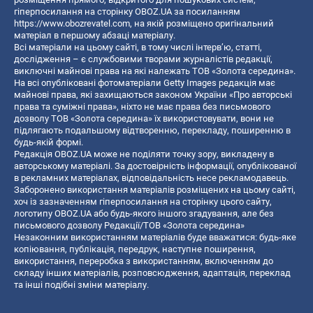
гіперпосилання на сторінку OBOZ.UA за посиланням
https://www.obozrevatel.com
, на якій розміщено оригінальний
матеріал в першому абзаці матеріалу.
Всі матеріали на цьому сайті, в тому числі інтерв’ю, статті,
дослідження – є службовими творами журналістів редакції,
виключні майнові права на які належать ТОВ «Золота середина».
На всі опубліковані фотоматеріали Getty Images редакція має
майнові права, які захищаються законом України «Про авторські
права та суміжні права», ніхто не має права без письмового
дозволу ТОВ «Золота середина» їх використовувати, вони не
підлягають подальшому відтворенню, перекладу, поширенню в
будь-якій формі.
Редакція OBOZ.UA може не поділяти точку зору, викладену в
авторському матеріалі. За достовірність інформації, опублікованої
в рекламних матеріалах, відповідальність несе рекламодавець.
Заборонено використання матеріалів розміщених на цьому сайті,
хоч із зазначенням гіперпосилання на сторінку цього сайту,
логотипу OBOZ.UA або будь-якого іншого згадування, але без
письмового дозволу Редакції/ТОВ «Золота середина»
Незаконним використанням матеріалів буде вважатися: будь-яке
копiювання, публiкацiя, передрук, наступне поширення,
використання, переробка з використанням, включенням до
складу інших матеріалів, розповсюдження, адаптація, переклад
та інші подібні зміни матеріалу.