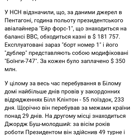
У НСН відзначили, що, за даними джерел в
Пентагоні, година польоту президентського
авіалайнера "Ейр форс-1", що знаходиться на
балансі ВВС, обходиться казні в $ 181 757.
Експлуатовані зараз "борт номер 1" і його
"дублер" представляють собою модифіковані
"Боїнги-747". За кожен було заплачено $ 350
млн.
У цілому за весь час перебування в Білому
домі найбільше днів провів у закордонних
відрядженнях Білл Клінтон - 55 поїздок, 233
дня. Щорічно він перебував за межами країни
понад 29 днів. На другому місці знаходиться
Джордж Буш-молодший: за вісім років
роботи Президентом він здійснив 49 турне і