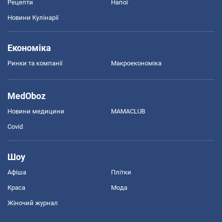
Рецепти
Напої
Новини Кулінарії
Економіка
Ринки та компанії
Макроекономіка
MedOboz
Новини медицини
MAMACLUB
Covid
Шоу
Афіша
Плітки
Краса
Мода
Жіночий журнал