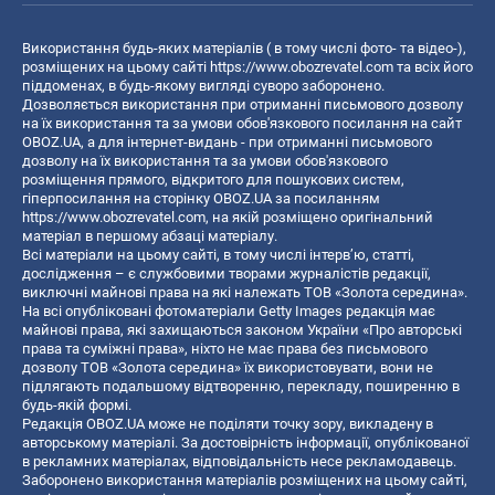
Використання будь-яких матеріалів ( в тому числі фото- та відео-),
розміщених на цьому сайті
https://www.obozrevatel.com
та всіх його
піддоменах, в будь-якому вигляді суворо заборонено.
Дозволяється використання при отриманні письмового дозволу
на їх використання та за умови обов'язкового посилання на сайт
OBOZ.UA, а для інтернет-видань - при отриманні письмового
дозволу на їх використання та за умови обов'язкового
розміщення прямого, відкритого для пошукових систем,
гіперпосилання на сторінку OBOZ.UA за посиланням
https://www.obozrevatel.com
, на якій розміщено оригінальний
матеріал в першому абзаці матеріалу.
Всі матеріали на цьому сайті, в тому числі інтерв’ю, статті,
дослідження – є службовими творами журналістів редакції,
виключні майнові права на які належать ТОВ «Золота середина».
На всі опубліковані фотоматеріали Getty Images редакція має
майнові права, які захищаються законом України «Про авторські
права та суміжні права», ніхто не має права без письмового
дозволу ТОВ «Золота середина» їх використовувати, вони не
підлягають подальшому відтворенню, перекладу, поширенню в
будь-якій формі.
Редакція OBOZ.UA може не поділяти точку зору, викладену в
авторському матеріалі. За достовірність інформації, опублікованої
в рекламних матеріалах, відповідальність несе рекламодавець.
Заборонено використання матеріалів розміщених на цьому сайті,