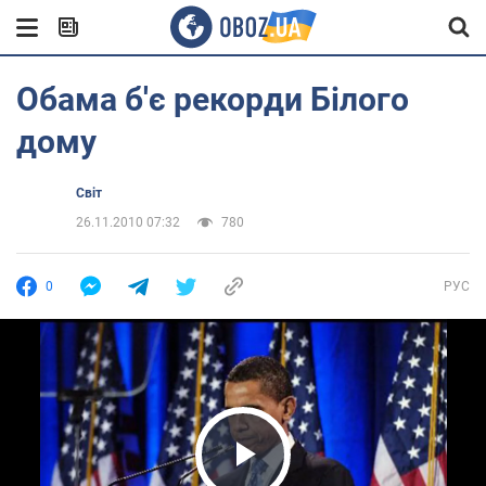
Обама б'є рекорди Білого
дому
Світ
26.11.2010 07:32
780
0
РУС