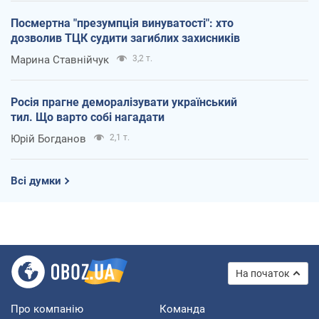
Посмертна "презумпція винуватості": хто
дозволив ТЦК судити загиблих захисників
Марина Ставнійчук
3,2 т.
Росія прагне деморалізувати український
тил. Що варто собі нагадати
Юрій Богданов
2,1 т.
Всі думки
На початок
Про компанію
Команда