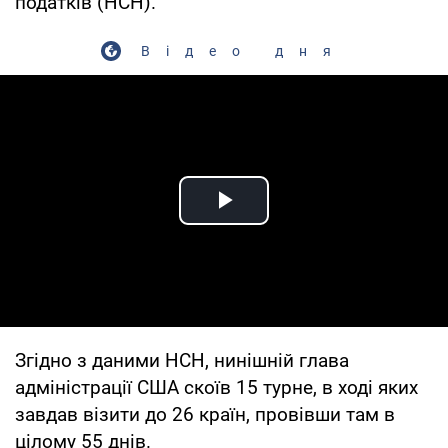
податків (НСН).
Відео дня
Play Video
Згідно з даними НСН, нинішній глава
адміністрації США скоїв 15 турне, в ході яких
завдав візити до 26 країн, провівши там в
цілому 55 днів.