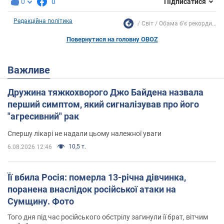
0
0
Підписатися
Редакційна політика
Світ
Обама б'є рекорди...
Повернутися на головну OBOZ
Важливе
Дружина тяжкохворого Джо Байдена назвала
перший симптом, який сигналізував про його
"агресивний" рак
Спершу лікарі не надали цьому належної уваги
10,5 т.
6.08.2026 12:46
Її вбила Росія: померла 13-річна дівчинка,
поранена внаслідок російської атаки на
Сумщину. Фото
Того дня під час російського обстрілу загинули її брат, вітчим