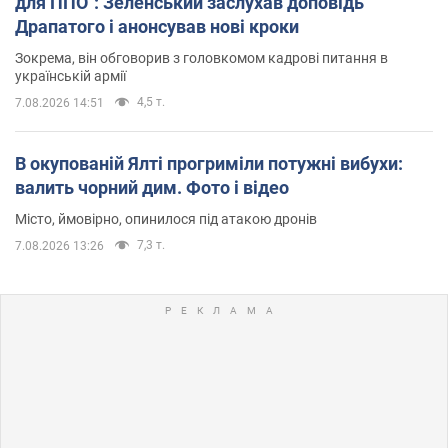
для ППО": Зеленський заслухав доповідь
Драпатого і анонсував нові кроки
Зокрема, він обговорив з головкомом кадрові питання в
українській армії
4,5 т.
7.08.2026 14:51
В окупованій Ялті прогриміли потужні вибухи:
валить чорний дим. Фото і відео
Місто, ймовірно, опинилося під атакою дронів
7,3 т.
7.08.2026 13:26