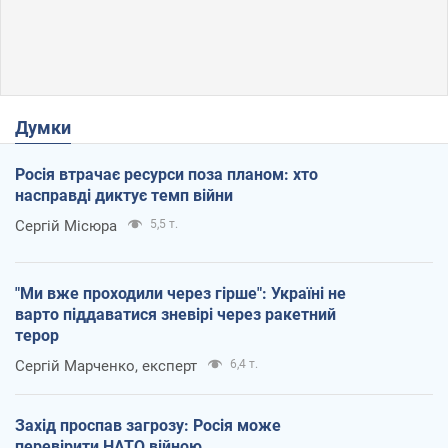
Думки
Росія втрачає ресурси поза планом: хто
насправді диктує темп війни
Сергій Місюра
5,5 т.
"Ми вже проходили через гірше": Україні не
варто піддаватися зневірі через ракетний
терор
Сергій Марченко, експерт
6,4 т.
Захід проспав загрозу: Росія може
перевірити НАТО війною