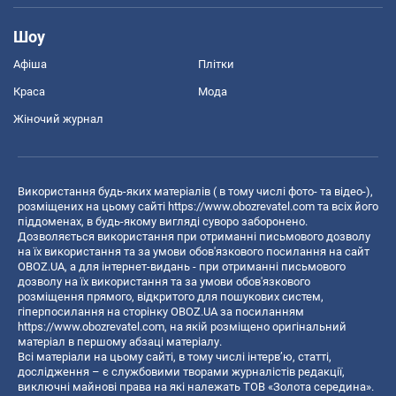
Шоу
Афіша
Плітки
Краса
Мода
Жіночий журнал
Використання будь-яких матеріалів ( в тому числі фото- та відео-),
розміщених на цьому сайті
https://www.obozrevatel.com
та всіх його
піддоменах, в будь-якому вигляді суворо заборонено.
Дозволяється використання при отриманні письмового дозволу
на їх використання та за умови обов'язкового посилання на сайт
OBOZ.UA, а для інтернет-видань - при отриманні письмового
дозволу на їх використання та за умови обов'язкового
розміщення прямого, відкритого для пошукових систем,
гіперпосилання на сторінку OBOZ.UA за посиланням
https://www.obozrevatel.com
, на якій розміщено оригінальний
матеріал в першому абзаці матеріалу.
Всі матеріали на цьому сайті, в тому числі інтерв’ю, статті,
дослідження – є службовими творами журналістів редакції,
виключні майнові права на які належать ТОВ «Золота середина».