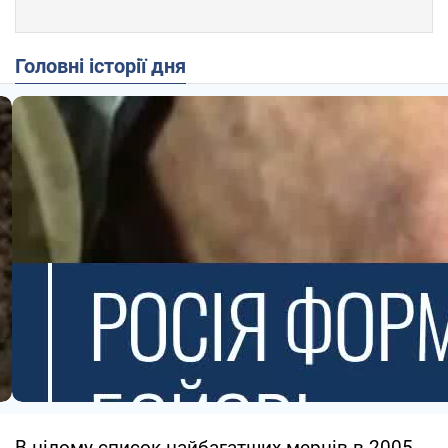
Головні історії дня
В цілому список найбагатших мерців в 2005