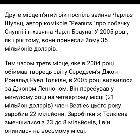
Друге місце п'ятий рік поспіль зайняв Чарльз
Шульц, автор коміксів "Peanuts "про собачку
Снуппі і її хазяїна Чарлі Брауна. У 2005 році,
як і рік тому, вони принесли йому 35
мільйонів доларів.
Тим часом третє місце, яке в 2004 році
обіймав творець світу Середзем'я Джон
Рональд Руел Толкієн, в 2005 році виявилося
за Джоном Ленноном. Він перебував у
минулому році на четвертому місці (21
мільйон доларів) член Beatles цього року
заробив 22 мільйони. Заробітки ж Толкієна
зменшилися з 23 до 8 мільйонів, і він
опинився на восьмому місці.