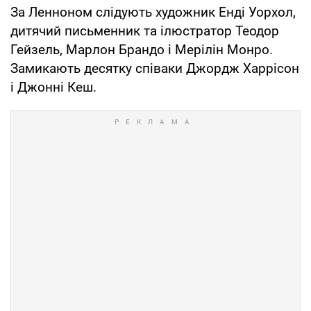
За Ленноном слідують художник Енді Уорхол,
дитячий письменник та ілюстратор Теодор
Гейзель, Марлон Брандо і Мерілін Монро.
Замикають десятку співаки Джордж Харрісон
і Джонні Кеш.