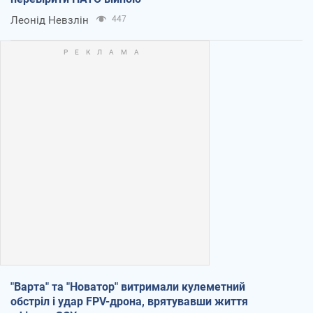
Леонід Невзлін
447
"Варта" та "Новатор" витримали кулеметний
обстріл і удар FPV-дрона, врятувавши життя