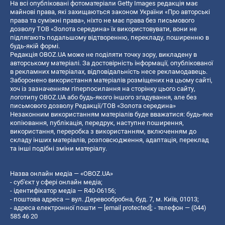
На всі опубліковані фотоматеріали Getty Images редакція має
майнові права, які захищаються законом України «Про авторські
права та суміжні права», ніхто не має права без письмового
дозволу ТОВ «Золота середина» їх використовувати, вони не
підлягають подальшому відтворенню, перекладу, поширенню в
будь-якій формі.
Редакція OBOZ.UA може не поділяти точку зору, викладену в
авторському матеріалі. За достовірність інформації, опублікованої
в рекламних матеріалах, відповідальність несе рекламодавець.
Заборонено використання матеріалів розміщених на цьому сайті,
хоч із зазначенням гіперпосилання на сторінку цього сайту,
логотипу OBOZ.UA або будь-якого іншого згадування, але без
письмового дозволу Редакції/ТОВ «Золота середина»
Незаконним використанням матеріалів буде вважатися: будь-яке
копiювання, публiкацiя, передрук, наступне поширення,
використання, переробка з використанням, включенням до
складу інших матеріалів, розповсюдження, адаптація, переклад
та інші подібні зміни матеріалу.
Назва онлайн медіа — «OBOZ.UA»
- суб'єкт у сфері онлайн медіа;
- ідентифікатор медіа — R40-06156;
- поштова адреса — вул. Деревообробна, буд. 7, м. Київ, 01013;
- адреса електронної пошти —
[email protected]
; - телефон — (044)
585 46 20