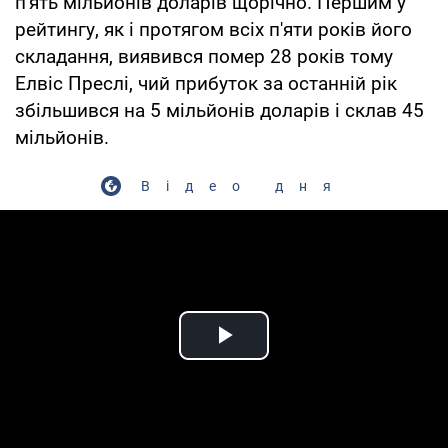
п'ять мільйонів доларів щорічно. Першим у
рейтингу, як і протягом всіх п'яти років його
складання, виявився помер 28 років тому
Елвіс Преслі, чий прибуток за останній рік
збільшився на 5 мільйонів доларів і склав 45
мільйонів.
Відео дня
Play Video