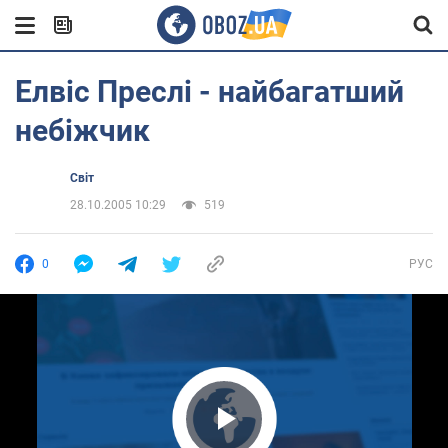
Елвіс Преслі - найбагатший
небіжчик
Світ
28.10.2005 10:29
519
0
РУС