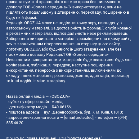
права та суміжні права», ніхто не має права без письмового
дозволу ТОВ «Золота середина» їх використовувати, вони не
підлягають подальшому відтворенню, перекладу, поширенню в
будь-якій формі.
Редакція OBOZ.UA може не поділяти точку зору, викладену в
авторському матеріалі. За достовірність інформації, опублікованої
в рекламних матеріалах, відповідальність несе рекламодавець.
Заборонено використання матеріалів розміщених на цьому сайті,
хоч із зазначенням гіперпосилання на сторінку цього сайту,
логотипу OBOZ.UA або будь-якого іншого згадування, але без
письмового дозволу Редакції/ТОВ «Золота середина»
Незаконним використанням матеріалів буде вважатися: будь-яке
копiювання, публiкацiя, передрук, наступне поширення,
використання, переробка з використанням, включенням до
складу інших матеріалів, розповсюдження, адаптація, переклад
та інші подібні зміни матеріалу.
Назва онлайн медіа — «OBOZ.UA»
- суб'єкт у сфері онлайн медіа;
- ідентифікатор медіа — R40-06156;
- поштова адреса — вул. Деревообробна, буд. 7, м. Київ, 01013;
- адреса електронної пошти —
[email protected]
; - телефон — (044)
585 46 20
© 2026 Всі права захищені, ТОВ "Золота середина".