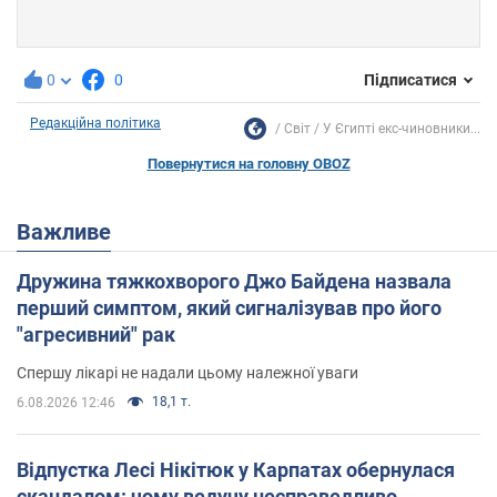
0
0
Підписатися
Редакційна політика
Світ
У Єгипті екс-чиновники...
Повернутися на головну OBOZ
Важливе
Дружина тяжкохворого Джо Байдена назвала
перший симптом, який сигналізував про його
"агресивний" рак
Спершу лікарі не надали цьому належної уваги
18,1 т.
6.08.2026 12:46
Відпустка Лесі Нікітюк у Карпатах обернулася
скандалом: чому ведучу несправедливо