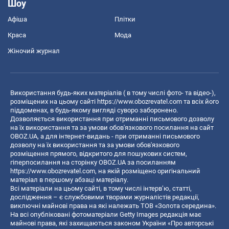
Шоу
Афіша
Плітки
Краса
Мода
Жіночий журнал
Використання будь-яких матеріалів ( в тому числі фото- та відео-),
розміщених на цьому сайті
https://www.obozrevatel.com
та всіх його
піддоменах, в будь-якому вигляді суворо заборонено.
Дозволяється використання при отриманні письмового дозволу
на їх використання та за умови обов'язкового посилання на сайт
OBOZ.UA, а для інтернет-видань - при отриманні письмового
дозволу на їх використання та за умови обов'язкового
розміщення прямого, відкритого для пошукових систем,
гіперпосилання на сторінку OBOZ.UA за посиланням
https://www.obozrevatel.com
, на якій розміщено оригінальний
матеріал в першому абзаці матеріалу.
Всі матеріали на цьому сайті, в тому числі інтерв’ю, статті,
дослідження – є службовими творами журналістів редакції,
виключні майнові права на які належать ТОВ «Золота середина».
На всі опубліковані фотоматеріали Getty Images редакція має
майнові права, які захищаються законом України «Про авторські