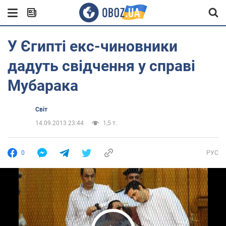
У Єгипті екс-чиновники
дадуть свідчення у справі
Мубарака
Світ
14.09.2013 23:44
1,5 т.
0
РУС