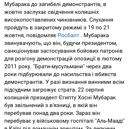
Мубарака до загибелі демонстрантів, в
жовтні заслухає свідчення колишніх
високопоставлених чиновників. Слухання
пройдуть в закритому режимі з 19 по 21
жовтня, повідомляє
Росбалт
. Мубарака
звинувачують, що він, будучи президентом,
санкціонував застосування бойових патронів
для розгону демонстрацій опозиції в лютому
2011 року. "Брати-мусульмани" через два
роки підбурювали до насильства і вбивств
демонстрантів. У разі визнання винними всім
підсудним загрожує страта. 22 серпня
колишній президент Єгипту Хосні Мубарак
був звільнений з в'язниці, в якій він
перебував понад два роки. Зараз він
перебуває у військовому госпіталі "Аль-Мааді"
в Каїрі під домашнім арештом. За деякими