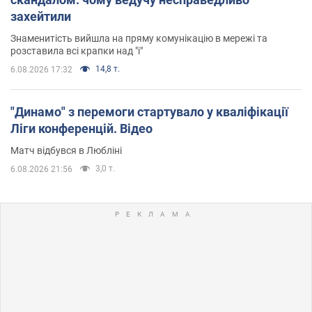
захейтили
Знаменитість вийшла на пряму комунікацію в мережі та
розставила всі крапки над "і"
14,8 т.
6.08.2026 17:32
"Динамо" з перемоги стартувало у кваліфікації
Ліги конференцій. Відео
Матч відбувся в Любліні
3,0 т.
6.08.2026 21:56