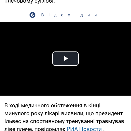
плечовому суглобі.
Відео дня
Play Video
В ході медичного обстеження в кінці
минулого року лікарі виявили, що президент
Ільвес на спортивному тренуванні травмував
ліве плече, повідомляє
РИА Новости
.