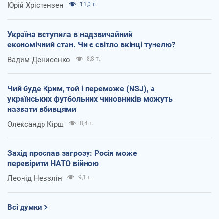
Юрій Хрістензен
11,0 т.
Україна вступила в надзвичайний
економічний стан. Чи є світло вкінці тунелю?
Вадим Денисенко
8,8 т.
Чий буде Крим, той і переможе (NSJ), а
українських футбольних чиновників можуть
назвати вбивцями
Олександр Кірш
8,4 т.
Захід проспав загрозу: Росія може
перевірити НАТО війною
Леонід Невзлін
9,1 т.
Всі думки