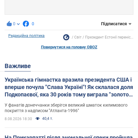
0
0
Підписатися
Редакційна політика
Світ
Президент Естонії переніс...
Повернутися на головну OBOZ
Важливе
Українська гімнастка вразила президента США і
вперше почула "Слава Україні"! Як склалася доля
Подкопаєвої, яка 30 років тому виграла "золото"
Олімпіади
У фанатів донеччанки зберігся великий шматок килимового
покриття з надписом "Атланта-1996"
40,4 т.
8.08.2026 18:30
На Прикарпатті після аномальної спеки пройшла