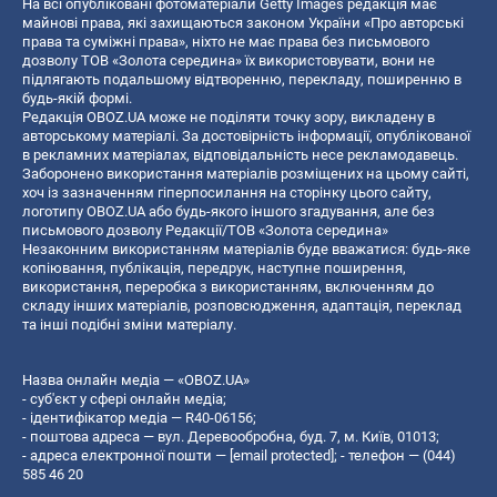
На всі опубліковані фотоматеріали Getty Images редакція має
майнові права, які захищаються законом України «Про авторські
права та суміжні права», ніхто не має права без письмового
дозволу ТОВ «Золота середина» їх використовувати, вони не
підлягають подальшому відтворенню, перекладу, поширенню в
будь-якій формі.
Редакція OBOZ.UA може не поділяти точку зору, викладену в
авторському матеріалі. За достовірність інформації, опублікованої
в рекламних матеріалах, відповідальність несе рекламодавець.
Заборонено використання матеріалів розміщених на цьому сайті,
хоч із зазначенням гіперпосилання на сторінку цього сайту,
логотипу OBOZ.UA або будь-якого іншого згадування, але без
письмового дозволу Редакції/ТОВ «Золота середина»
Незаконним використанням матеріалів буде вважатися: будь-яке
копiювання, публiкацiя, передрук, наступне поширення,
використання, переробка з використанням, включенням до
складу інших матеріалів, розповсюдження, адаптація, переклад
та інші подібні зміни матеріалу.
Назва онлайн медіа — «OBOZ.UA»
- суб'єкт у сфері онлайн медіа;
- ідентифікатор медіа — R40-06156;
- поштова адреса — вул. Деревообробна, буд. 7, м. Київ, 01013;
- адреса електронної пошти —
[email protected]
; - телефон — (044)
585 46 20