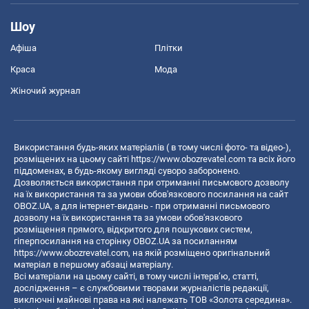
Шоу
Афіша
Плітки
Краса
Мода
Жіночий журнал
Використання будь-яких матеріалів ( в тому числі фото- та відео-),
розміщених на цьому сайті
https://www.obozrevatel.com
та всіх його
піддоменах, в будь-якому вигляді суворо заборонено.
Дозволяється використання при отриманні письмового дозволу
на їх використання та за умови обов'язкового посилання на сайт
OBOZ.UA, а для інтернет-видань - при отриманні письмового
дозволу на їх використання та за умови обов'язкового
розміщення прямого, відкритого для пошукових систем,
гіперпосилання на сторінку OBOZ.UA за посиланням
https://www.obozrevatel.com
, на якій розміщено оригінальний
матеріал в першому абзаці матеріалу.
Всі матеріали на цьому сайті, в тому числі інтерв’ю, статті,
дослідження – є службовими творами журналістів редакції,
виключні майнові права на які належать ТОВ «Золота середина».