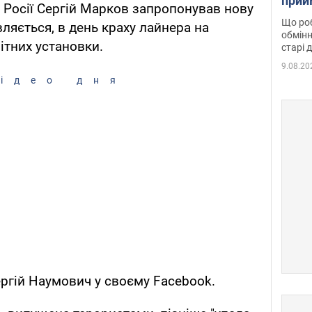
прий
 Росії Сергій Марков запропонував нову
та б
Що роб
ляється, в день краху лайнера на
обмінн
ітних установки.
старі 
9.08.20
ідео дня
ргій Наумович у своєму Facebook.