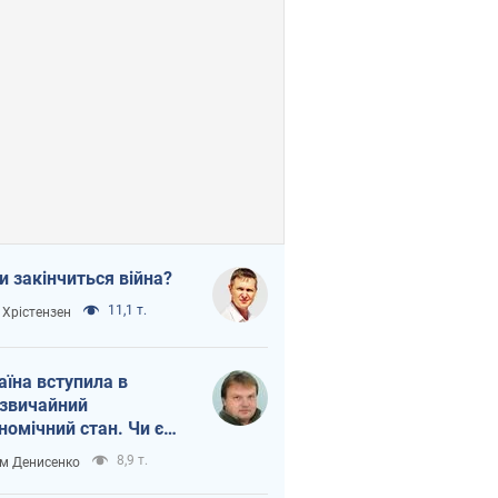
и закінчиться війна?
11,1 т.
 Хрістензен
аїна вступила в
звичайний
номічний стан. Чи є
тло вкінці тунелю?
8,9 т.
м Денисенко