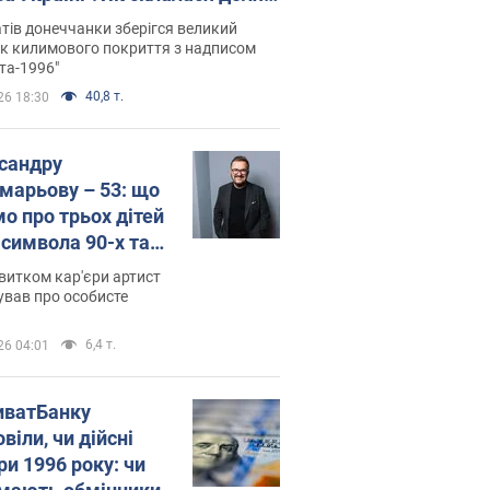
паєвої, яка 30 років тому
тів донеччанки зберігся великий
ала "золото" Олімпіади
к килимового покриття з надписом
та-1996"
40,8 т.
26 18:30
сандру
марьову – 53: що
мо про трьох дітей
-символа 90-х та
 вигляд вони
витком кар'єри артист
ть
ував про особисте
6,4 т.
26 04:01
иватБанку
віли, чи дійсні
ри 1996 року: чи