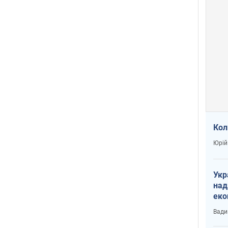
Кол
Юрій
Укр
над
еко
сві
Вади