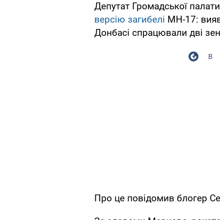
Депутат Громадської палати
версію загибелі
МН-17: вияв
Донбасі спрацювали дві зен
В
Про це повідомив блогер Се