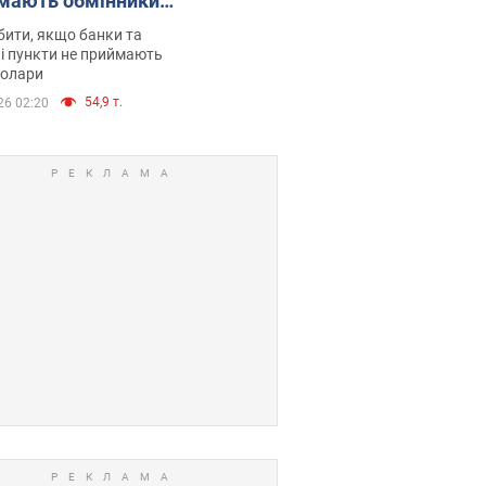
мають обмінники
анки такі купюри
ити, якщо банки та
і пункти не приймають
долари
54,9 т.
26 02:20