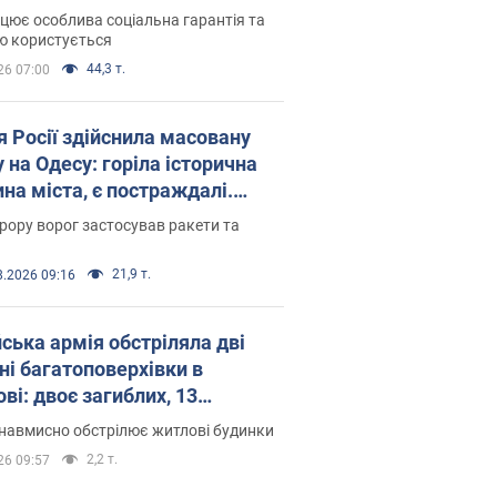
оселився
цює особлива соціальна гарантія та
ю користується
44,3 т.
26 07:00
я Росії здійснила масовану
 на Одесу: горіла історична
на міста, є постраждалі.
 та відео
рору ворог застосував ракети та
21,9 т.
8.2026 09:16
йська армія обстріляла дві
ні багатоповерхівки в
ві: двоє загиблих, 13
раждалих
навмисно обстрілює житлові будинки
2,2 т.
26 09:57