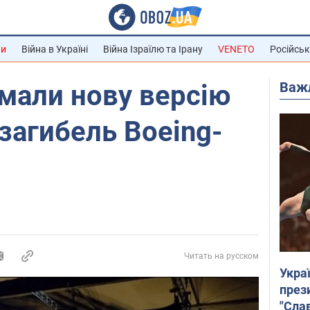
ни
Війна в Україні
Війна Ізраїлю та Ірану
VENETO
Російськ
Важ
умали нову версію
 загибель Boeing-
Читать на русском
Укра
през
"Слав