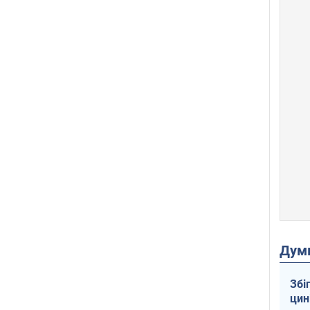
Дум
Збі
цин