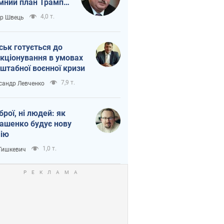
мний план Трампа
тіна?
4,0 т.
ор Швець
ськ готується до
кціонування в умовах
штабної воєнної кризи
7,9 т.
сандр Левченко
зброї, ні людей: як
ашенко будує нову
ію
1,0 т.
 Тишкевич