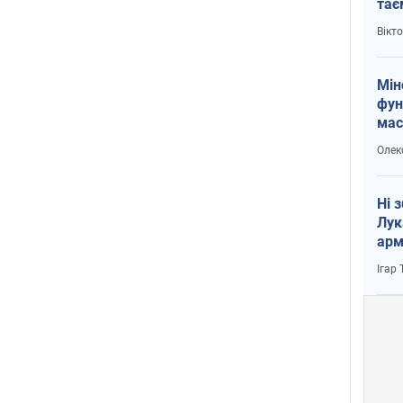
тає
і Пу
Вікт
Мін
фун
мас
Олек
Ні 
Лук
арм
Ігар