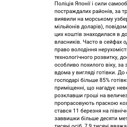
Поліція Японії і сили самоо
постраждалих районів, за тр
виявили на морському узбер
мільйонів доларів), повідо
цих коштів знаходилася в д
власників. Часто в сейфах о
право володіння нерухоміс
технологічного розвитку, дос
особливо похилого віку, за
вдома у вигляді готівки. Д
господарі більше 85% готівк
приміщенні, що нагадує нев
розклавши гроші на величез
пропрасовують праскою кож
стався 11 березня на північ
заввишки більше десяти метр
тисячі осіб, 7,9 тисячі вваж