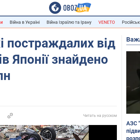
ни
Війна в Україні
Війна Ізраїлю та Ірану
VENETO
Російськ
Важ
і постраждалих від
ів Японії знайдено
лн
Читать на русском
АЗС 
підв
розпо