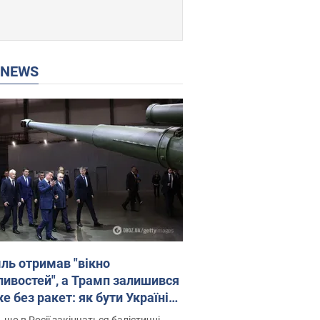
P NEWS
ль отримав "вікно
ивостей", а Трамп залишився
 без ракет: як бути Україні?
рв’ю з Мельником
 що в Росії закінчаться балістичні