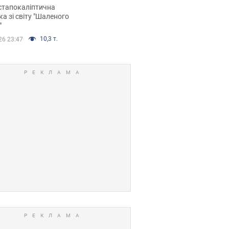
йських FPV-дронів.
стапокаліптична
ка зі світу "Шаленого
"
10,3 т.
26 23:47