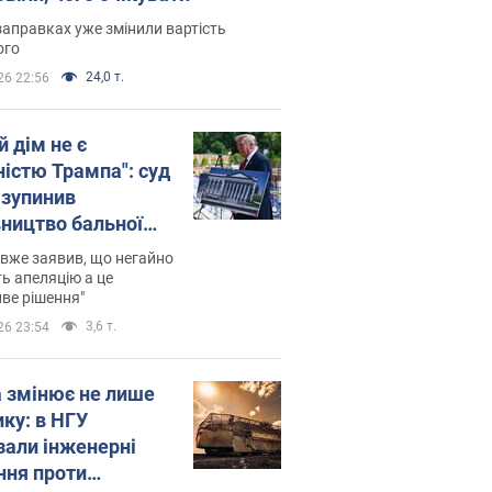
заправках уже змінили вартість
ого
24,0 т.
26 22:56
й дім не є
ністю Трампа": суд
зупинив
вництво бальної
 за $400 млн
вже заявив, що негайно
ь апеляцію а це
ве рішення"
3,6 т.
26 23:54
а змінює не лише
ику: в НГУ
зали інженерні
ння проти