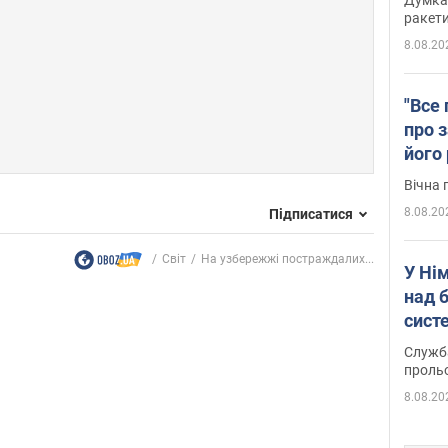
ракети
8.08.20
"Все 
про з
його
Київ
Вічна 
8.08.20
Підписатися
Світ
На узбережжі постраждалих...
У Ні
над 
систе
Служба
проль
8.08.20