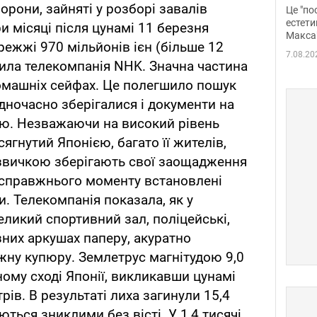
росі
борони, зайняті у розборі завалів
Це "по
Фото
естети
и місяці після цунамі 11 березня
Макса
ежжі 970 мільйонів ієн (більше 12
7.08.20
мила телекомпанія NHK. Значна частина
омашніх сейфах. Це полегшило пошук
дночасно зберігалися і документи на
тю. Незважаючи на високий рівень
ягнутий Японією, багато її жителів,
 звичкою зберігають свої заощадження
о справжнього моменту встановлені
и. Телекомпанія показала, як у
еликий спортивний зал, поліцейські,
них аркушах паперу, акуратно
ну купюру. Землетрус магнітудою 9,0
ному сході Японії, викликавши цунамі
ів. В результаті лиха загинули 15,4
аються зниклими без вісті. У 1,4 тисячі