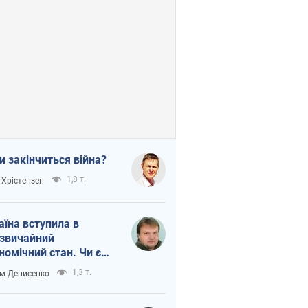
и закінчиться війна?
1,8 т.
 Хрістензен
аїна вступила в
звичайний
номічний стан. Чи є
тло вкінці тунелю?
1,3 т.
м Денисенко