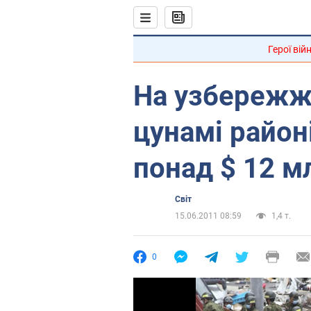
Герої вій
На узбережж
цунамі район
понад $ 12 м
Світ
15.06.2011 08:59
1,4 т.
0