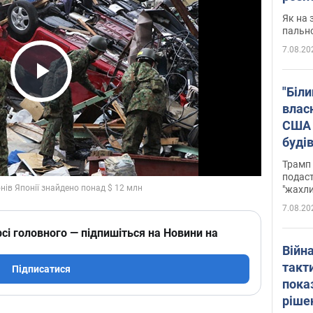
Як на 
пальн
7.08.20
Play Video
"Біли
влас
США 
буді
зали
Трамп 
подаст
"жахли
7.08.20
сі головного — підпишіться на Новини на
Війн
такт
Підписатися
пока
ріше