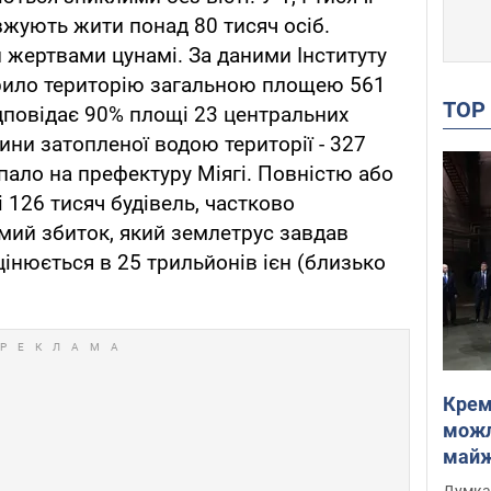
вжують жити понад 80 тисяч осіб.
 жертвами цунамі. За даними Інституту
акрило територію загальною площею 561
TO
дповідає 90% площі 23 центральних
ини затопленої водою території - 327
пало на префектуру Міягі. Повністю або
 126 тисяч будівель, частково
мий збиток, який землетрус завдав
оцінюється в 25 трильйонів ієн (близько
Крем
можл
майже
Інте
Думка,