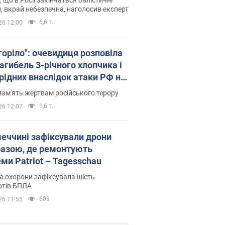
, вкрай небезпечна, наголосив експерт
6,6 т.
26 12:00
горіло": очевидиця розповіла
агибель 3-річного хлопчика і
 рідних внаслідок атаки РФ на
щину. Відео та фото
пам'ять жертвам російського терору
1,6 т.
26 12:07
меччині зафіксували дрони
базою, де ремонтують
ми Patriot – Tagesschau
 охорони зафіксувала шість
отів БПЛА
609
26 11:55