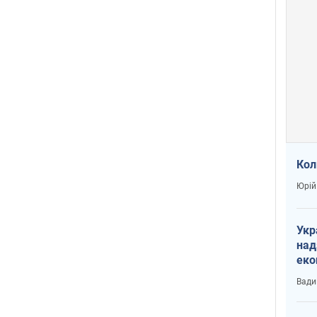
Кол
Юрій
Укр
над
еко
сві
Вади