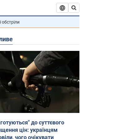
і обстріли
ливе
"готуються" до суттєвого
ищення цін: українцям
віли, чого очікувати