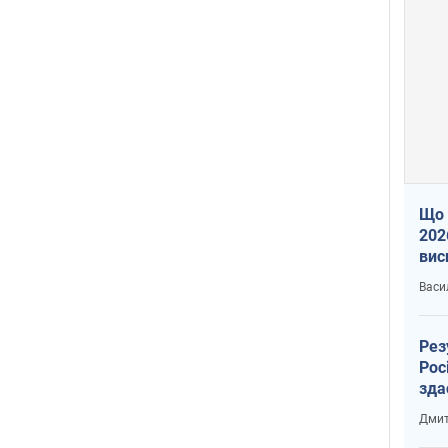
Що 
202
вис
про
Васи
Рез
Рос
зда
Дмит