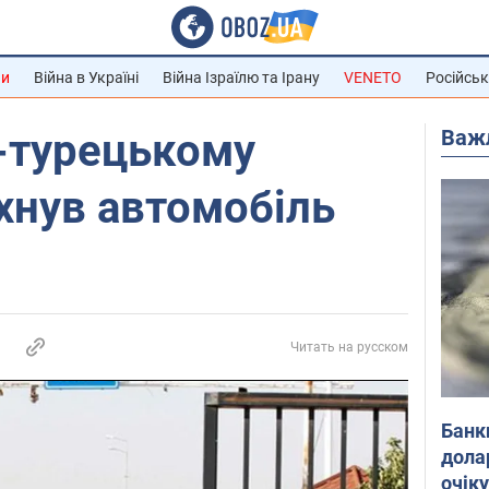
ни
Війна в Україні
Війна Ізраїлю та Ірану
VENETO
Російськ
Важ
-турецькому
хнув автомобіль
Читать на русском
Банк
дола
очік