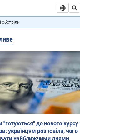
і обстріли
ливе
и "готуються" до нового курсу
ра: українцям розповіли, чого
увати найближчими днями