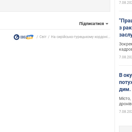
7.08.20
"Пра
Підписатися
з ра
засл
Світ
На сирійсько-турецькому кордоні...
анон
Зокрем
кадров
7.08.20
В ок
поту
дим. 
Місто,
дронів
7.08.20