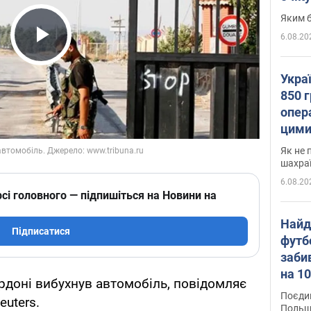
Яким б
6.08.20
Play Video
Укра
850 г
опера
цими
Як не 
шахра
6.08.20
сі головного — підпишіться на Новини на
Найд
Підписатися
футб
заби
на 10
рдоні вибухнув автомобіль, повідомляє
Віде
Поєдин
uters.
Польщ