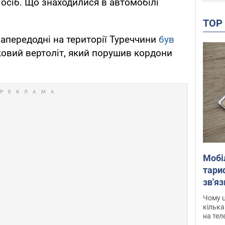
осіб. Що знаходилися в автомобілі
TO
апередодні на території Туреччини
був
ковий вертоліт, який порушив кордони
Мобі
тариф
зв'яз
скар
Чому ц
кілька
на тел