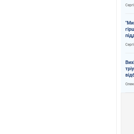
тем
Серг
"Ми
гір
під
рак
Серг
Вих
трі
від
укр
Олек