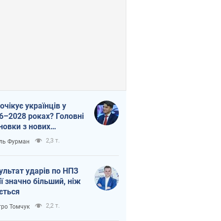
очікує українців у
6–2028 роках? Головні
новки з нових
гнозів від НБУ
2,3 т.
ль Фурман
ультат ударів по НПЗ
ії значно більший, ніж
ється
2,2 т.
ро Томчук