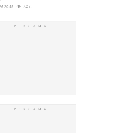
7,2 т.
26 20:48