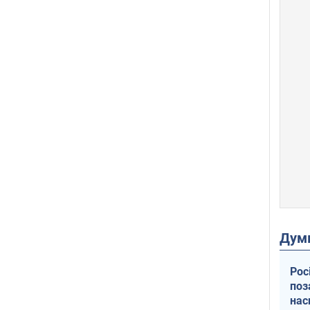
Дум
Рос
поз
нас