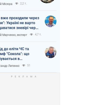
п війни
2,2 т.
ій Місюра
 вже проходили через
ше": Україні не варто
даватися зневірі через
етний терор
4,7 т.
ій Марченко, експерт
ід до еліти ЧС та
умф "Сокола": що
бувається в
аїнському хокеї
51
сандр Липенко