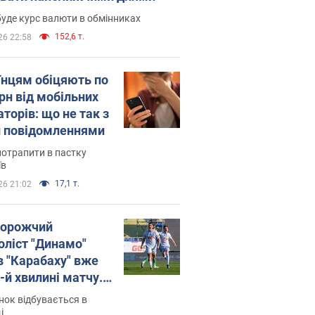
уде курс валюти в обмінниках
152,6 т.
26 22:58
їнцям обіцяють по
рн від мобільних
торів: що не так з
 повідомленнями
потрапити в пастку
їв
17,1 т.
26 21:02
орожчий
оліст "Динамо"
в "Карабаху" вже
-й хвилині матчу.
о
ок відбувається в
і