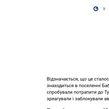
В
Відзначається, що це стало
знаходиться в поселенні Ба
спробували потрапити до Т
зреагували і заблокували а