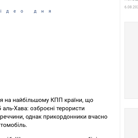
6.08.20
ідео дня
ся на найбільшому КПП країни, що
б аль-Хава: озброєні терористи
уреччини, однак прикордонники вчасно
втомобіль.