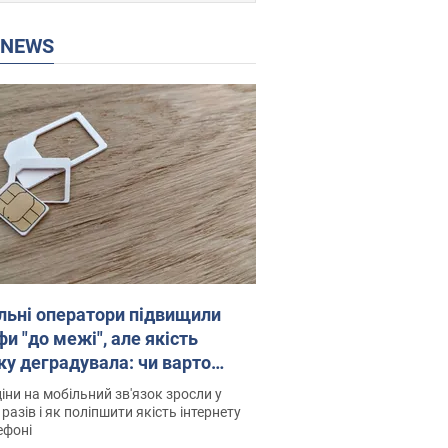
P NEWS
льні оператори підвищили
и "до межі", але якість
ку деградувала: чи варто
житись на ціни
іни на мобільний зв'язок зросли у
 разів і як поліпшити якість інтернету
ефоні