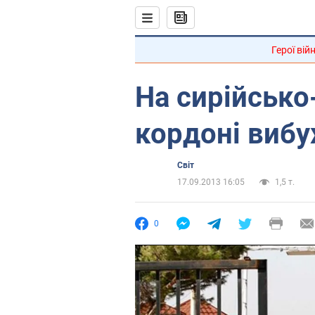
Герої вій
На сирійсько
кордоні вибу
Світ
17.09.2013 16:05
1,5 т.
0