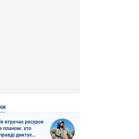
ки
ія втрачає ресурси
а планом: хто
правді диктує