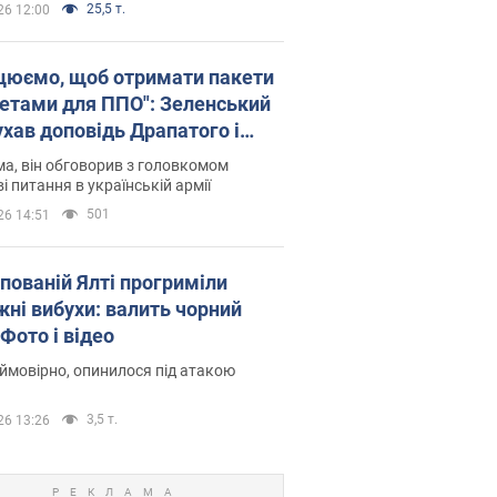
25,5 т.
26 12:00
цюємо, щоб отримати пакети
кетами для ППО": Зеленський
ухав доповідь Драпатого і
сував нові кроки
а, він обговорив з головкомом
і питання в українській армії
501
26 14:51
упованій Ялті прогриміли
жні вибухи: валить чорний
Фото і відео
 ймовірно, опинилося під атакою
3,5 т.
26 13:26