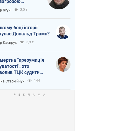
 загрозою
тична логістика
2,0 т.
ор Ягун
якому боці історії
тупає Дональд Трамп?
3,9 т.
ор Каспрук
мертна "презумпція
уватості": хто
волив ТЦК судити
иблих захисників
144
на Ставнійчук