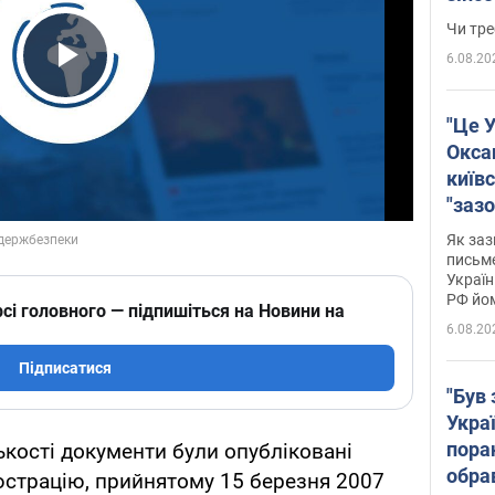
ухва
Чи тре
6.08.20
Play Video
"Це У
Окса
київс
"зазо
навіт
Як заз
знав,
письм
Україн
гено
РФ йо
сі головного — підпишіться на Новини на
6.08.20
Підписатися
"Був 
Укра
пора
ькості документи були опубліковані
обра
юстрацію, прийнятому 15 березня 2007