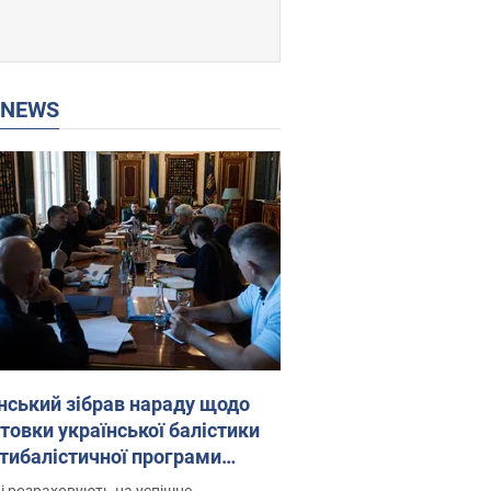
P NEWS
нський зібрав нараду щодо
товки української балістики
JA: які рішення готуються
і розраховують на успішне