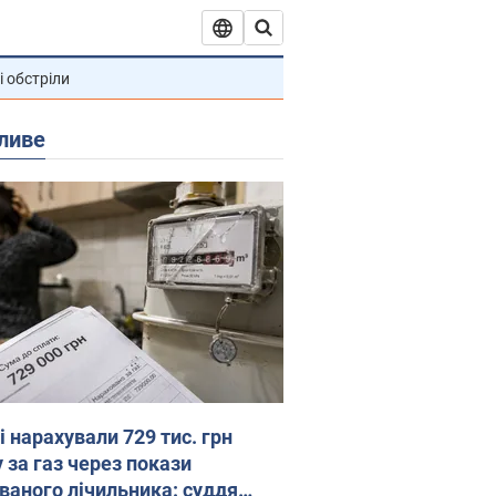
і обстріли
ливе
 нарахували 729 тис. грн
 за газ через покази
ованого лічильника: суддя