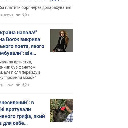
лив неочікуване рішення
ба платити борг через донарахування
9,0 т.
26 09:53
країна напала!"
на Вояж викрила
ького поета, якого
мбували": він
ь російської не
начила артистка,
 а тепер хоче
енник був фанатом
и, але після переїзду в
циду українців
му "промили мозок"
6,2 т.
26 11:42
знесилений": в
їні врятували
неного грифа, який
в для себе