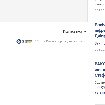
завер
6.08.20
Росія
інфр
Підписатися
Дніпр
пора
Світ
Поляки оприлюднили списки...
Заигн
6.08.20
ВАКС обрав 
експ
Стеф
спра
Суд не
проку
6.0