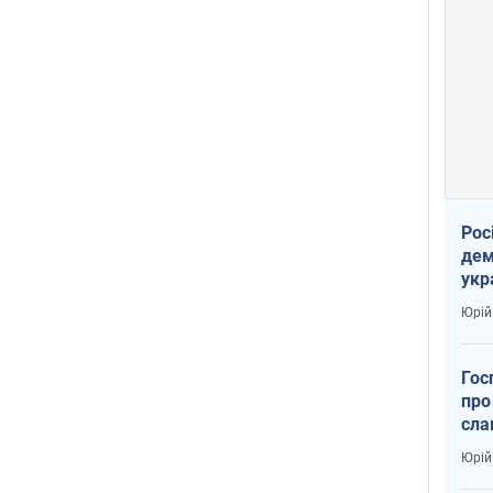
Рос
дем
укр
вар
Юрій
Гос
про
сла
Юрій