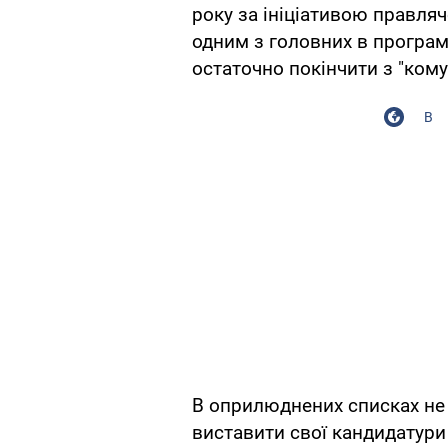
року за ініціативою правлячо
одним з головних в програмі
остаточно покінчити з "ком
В
В оприлюднених списках не м
виставити свої кандидатури