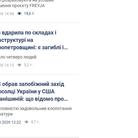
шення проєкту FREYJA
18,6 т.
26 14:58
 вдарила по складах і
аструктурі на
опетровщині: є загиблі і
нені. Фото
уло четверо людей
5,2 т.
26 14:15
запобіжний захід
осолці України у США
анішиній: що відомо про
ву
 повністю задовольнив клопотання
ратури
8,7 т.
8.2026 12:22