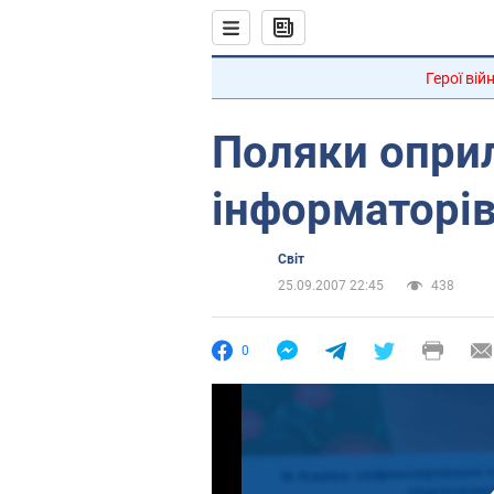
Герої вій
Поляки опри
інформаторі
Світ
25.09.2007 22:45
438
0