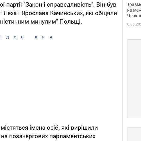
нети
ї партії "Закон і справедливість". Він був
Травм
Фото
на меж
 Леха і Ярослава Качинських, які обіцяли
Черка
уністичним минулим" Польщі.
6.08.20
ідео дня
істяться імена осіб, які вирішили
 на позачергових парламентських