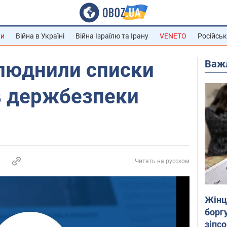
ни
Війна в Україні
Війна Ізраїлю та Ірану
VENETO
Російськ
Важ
люднили списки
в держбезпеки
Читать на русском
Жінці
боргу
зіпс