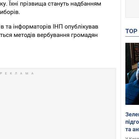
ку. Їхні прізвища стануть надбанням
виборів.
ів та інформаторів ІНП опублікував
TO
ться методів вербування громадян
Зеле
підго
та антибалістичної програми
FREY
У Києв