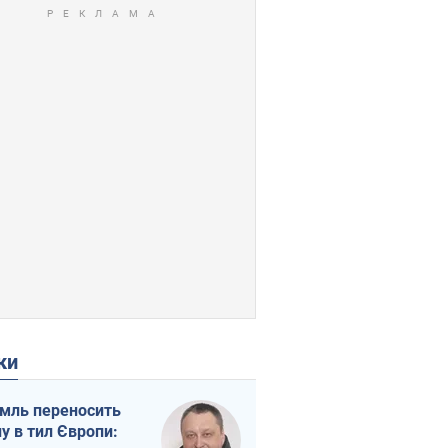
ки
мль переносить
ну в тил Європи: