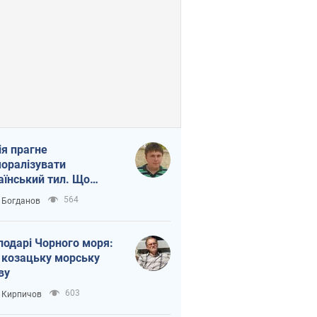
ія прагне
оралізувати
аїнський тил. Що
то собі нагадати
564
 Богданов
подарі Чорного моря:
 козацьку морську
ву
603
 Кирпичов