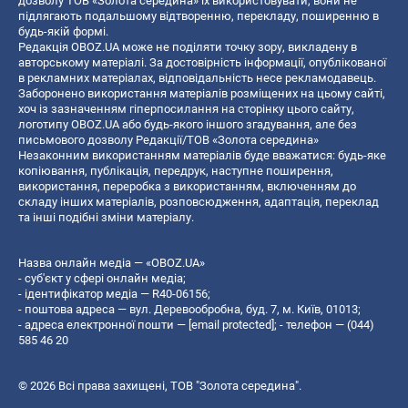
дозволу ТОВ «Золота середина» їх використовувати, вони не
підлягають подальшому відтворенню, перекладу, поширенню в
будь-якій формі.
Редакція OBOZ.UA може не поділяти точку зору, викладену в
авторському матеріалі. За достовірність інформації, опублікованої
в рекламних матеріалах, відповідальність несе рекламодавець.
Заборонено використання матеріалів розміщених на цьому сайті,
хоч із зазначенням гіперпосилання на сторінку цього сайту,
логотипу OBOZ.UA або будь-якого іншого згадування, але без
письмового дозволу Редакції/ТОВ «Золота середина»
Незаконним використанням матеріалів буде вважатися: будь-яке
копiювання, публiкацiя, передрук, наступне поширення,
використання, переробка з використанням, включенням до
складу інших матеріалів, розповсюдження, адаптація, переклад
та інші подібні зміни матеріалу.
Назва онлайн медіа — «OBOZ.UA»
- суб'єкт у сфері онлайн медіа;
- ідентифікатор медіа — R40-06156;
- поштова адреса — вул. Деревообробна, буд. 7, м. Київ, 01013;
- адреса електронної пошти —
[email protected]
; - телефон — (044)
585 46 20
© 2026 Всі права захищені, ТОВ "Золота середина".