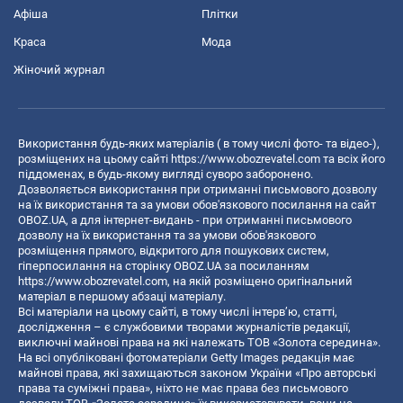
Афіша
Плітки
Краса
Мода
Жіночий журнал
Використання будь-яких матеріалів ( в тому числі фото- та відео-),
розміщених на цьому сайті
https://www.obozrevatel.com
та всіх його
піддоменах, в будь-якому вигляді суворо заборонено.
Дозволяється використання при отриманні письмового дозволу
на їх використання та за умови обов'язкового посилання на сайт
OBOZ.UA, а для інтернет-видань - при отриманні письмового
дозволу на їх використання та за умови обов'язкового
розміщення прямого, відкритого для пошукових систем,
гіперпосилання на сторінку OBOZ.UA за посиланням
https://www.obozrevatel.com
, на якій розміщено оригінальний
матеріал в першому абзаці матеріалу.
Всі матеріали на цьому сайті, в тому числі інтерв’ю, статті,
дослідження – є службовими творами журналістів редакції,
виключні майнові права на які належать ТОВ «Золота середина».
На всі опубліковані фотоматеріали Getty Images редакція має
майнові права, які захищаються законом України «Про авторські
права та суміжні права», ніхто не має права без письмового