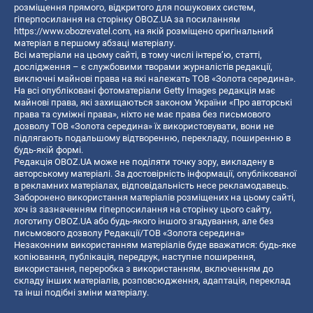
розміщення прямого, відкритого для пошукових систем,
гіперпосилання на сторінку OBOZ.UA за посиланням
https://www.obozrevatel.com
, на якій розміщено оригінальний
матеріал в першому абзаці матеріалу.
Всі матеріали на цьому сайті, в тому числі інтерв’ю, статті,
дослідження – є службовими творами журналістів редакції,
виключні майнові права на які належать ТОВ «Золота середина».
На всі опубліковані фотоматеріали Getty Images редакція має
майнові права, які захищаються законом України «Про авторські
права та суміжні права», ніхто не має права без письмового
дозволу ТОВ «Золота середина» їх використовувати, вони не
підлягають подальшому відтворенню, перекладу, поширенню в
будь-якій формі.
Редакція OBOZ.UA може не поділяти точку зору, викладену в
авторському матеріалі. За достовірність інформації, опублікованої
в рекламних матеріалах, відповідальність несе рекламодавець.
Заборонено використання матеріалів розміщених на цьому сайті,
хоч із зазначенням гіперпосилання на сторінку цього сайту,
логотипу OBOZ.UA або будь-якого іншого згадування, але без
письмового дозволу Редакції/ТОВ «Золота середина»
Незаконним використанням матеріалів буде вважатися: будь-яке
копiювання, публiкацiя, передрук, наступне поширення,
використання, переробка з використанням, включенням до
складу інших матеріалів, розповсюдження, адаптація, переклад
та інші подібні зміни матеріалу.