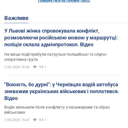
Повернутися на головну OBOZ
Важливе
У Львові жінка спровокувала конфлікт,
розмовляючи російською мовою у маршрутці:
поліція склала адмінпротокол. Відео
На місце події прибули патрульні поліцейські та слідчо-
оперативна група
9,8 т.
7.08.2026 18:40
"Воюють, бо дурні": у Чернівцях водій автобуса
зневажив українських військових і поплатився.
Відео
Водія звільнили після конфлікту з пасажирами та образ
військових
8,6 т.
7.08.2026 15:47