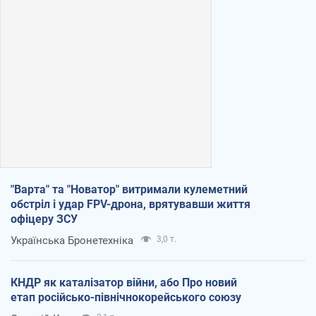
"Варта" та "Новатор" витримали кулеметний
обстріл і удар FPV-дрона, врятувавши життя
офіцеру ЗСУ
Українська Бронетехніка
3,0 т.
КНДР як каталізатор війни, або Про новий
етап російсько-північнокорейського союзу