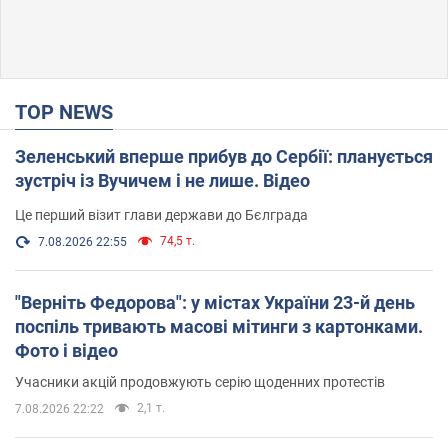
TOP NEWS
Зеленський вперше прибув до Сербії: планується
зустріч із Вучичем і не лише. Відео
Це перший візит глави держави до Бєлграда
74,5 т.
7.08.2026 22:55
"Верніть Федорова": у містах України 23-й день
поспіль тривають масові мітинги з картонками.
Фото і відео
Учасники акцій продовжують серію щоденних протестів
2,1 т.
7.08.2026 22:22