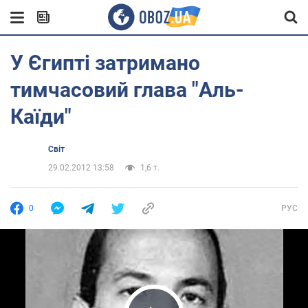
У Єгипті затримано
тимчасовий глава "Аль-
Каїди"
Світ
29.02.2012 13:58
1,6 т.
0
РУС