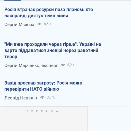
Росія втрачає ресурси поза планом: хто
насправді диктує темп війни
Сергій Місюра
8,6 т.
"Ми вже проходили через гірше": Україні не
варто піддаватися зневірі через ракетний
терор
Сергій Марченко, експерт
8,2 т.
Захід проспав загрозу: Росія може
перевірити НАТО війною
Леонід Невзлін
3,0 т.