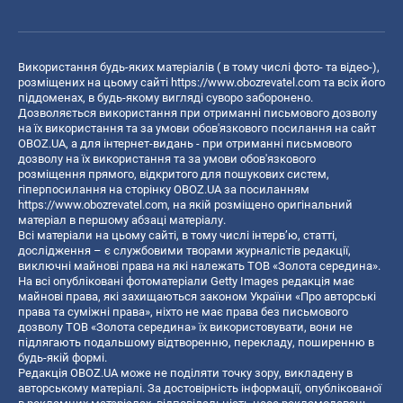
Використання будь-яких матеріалів ( в тому числі фото- та відео-),
розміщених на цьому сайті
https://www.obozrevatel.com
та всіх його
піддоменах, в будь-якому вигляді суворо заборонено.
Дозволяється використання при отриманні письмового дозволу
на їх використання та за умови обов'язкового посилання на сайт
OBOZ.UA, а для інтернет-видань - при отриманні письмового
дозволу на їх використання та за умови обов'язкового
розміщення прямого, відкритого для пошукових систем,
гіперпосилання на сторінку OBOZ.UA за посиланням
https://www.obozrevatel.com
, на якій розміщено оригінальний
матеріал в першому абзаці матеріалу.
Всі матеріали на цьому сайті, в тому числі інтерв’ю, статті,
дослідження – є службовими творами журналістів редакції,
виключні майнові права на які належать ТОВ «Золота середина».
На всі опубліковані фотоматеріали Getty Images редакція має
майнові права, які захищаються законом України «Про авторські
права та суміжні права», ніхто не має права без письмового
дозволу ТОВ «Золота середина» їх використовувати, вони не
підлягають подальшому відтворенню, перекладу, поширенню в
будь-якій формі.
Редакція OBOZ.UA може не поділяти точку зору, викладену в
авторському матеріалі. За достовірність інформації, опублікованої