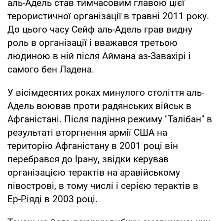
аль-Адель став тимчасовим главою цієї
терористичної організації в травні 2011 року.
До цього часу Сейф аль-Адель грав видну
роль в організації і вважався третьою
людиною в ній після Аймана аз-Завахірі і
самого бен Ладена.
У вісімдесятих роках минулого століття аль-
Адель воював проти радянських військ в
Афганістані. Після падіння режиму "Талібан" в
результаті вторгнення армії США на
територію Афганістану в 2001 році він
перебрався до Ірану, звідки керував
організацією терактів на аравійському
півострові, в тому числі і серією терактів в
Ер-Ріяді в 2003 році.