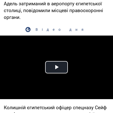
Адель затриманий в аеропорту єгипетської
столиці, повідомили місцеві правоохоронні
органи.
Відео дня
Play Video
Колишній єгипетський офіцер спецназу Сейф