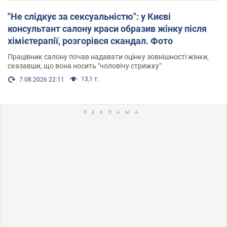
"Не слідкує за сексуальністю": у Києві
консультант салону краси образив жінку після
хімієтерапії, розгорівся скандал. Фото
Працівник салону почав надавати оцінку зовнішності жінки,
сказавши, що вона носить "чоловічу стрижку"
13,1 т.
7.08.2026 22:11