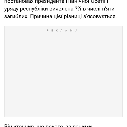
постановах президента Північної Осетії і
уряду республіки виявлена ??і в числі п'яти
загиблих. Причина цієї різниці з'ясовується.
Він уточнив, що всього, за даними