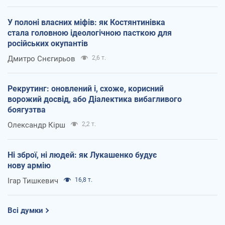
У полоні власних міфів: як Костянтинівка
стала головною ідеологічною пасткою для
російських окупантів
Дмитро Снєгирьов
2,6 т.
Рекрутинг: оновлений і, схоже, корисний
ворожий досвід, або Діалектика вибагливого
боягузтва
Олександр Кірш
2,2 т.
Ні зброї, ні людей: як Лукашенко будує
нову армію
Ігар Тишкевич
16,8 т.
Всі думки