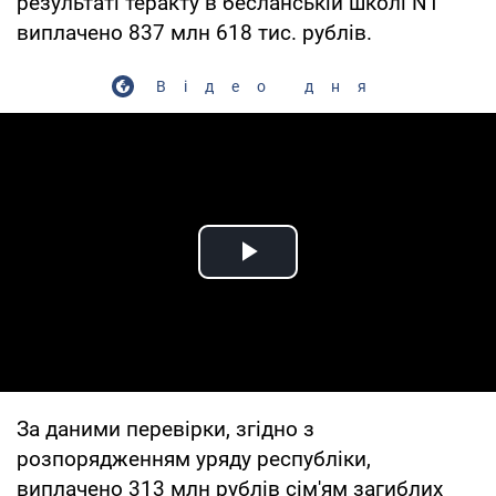
результаті теракту в бесланській школі N1
виплачено 837 млн 618 тис. рублів.
Відео дня
Play Video
За даними перевірки, згідно з
розпорядженням уряду республіки,
виплачено 313 млн рублів сім'ям загиблих