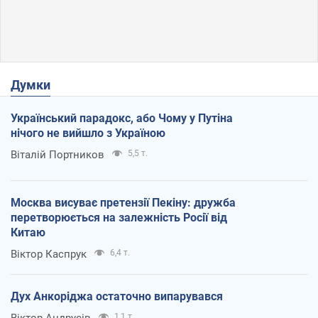
Думки
Український парадокс, або Чому у Путіна
нічого не вийшло з Україною
Віталій Портников
5,5 т.
Москва висуває претензії Пекіну: дружба
перетворюється на залежність Росії від
Китаю
Віктор Каспрук
6,4 т.
Дух Анкоріджа остаточно випарувався
Віктор Андрусів
1,1 т.