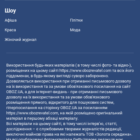
Шоу
Афіша
Плітки
Краса
Мода
Жіночий журнал
Використання будь-яких матеріалів ( в тому числі фото- та відео-),
розміщених на цьому сайті
https://www.obozrevatel.com
та всіх його
піддоменах, в будь-якому вигляді суворо заборонено.
Дозволяється використання при отриманні письмового дозволу
на їх використання та за умови обов'язкового посилання на сайт
OBOZ.UA, а для інтернет-видань - при отриманні письмового
дозволу на їх використання та за умови обов'язкового
розміщення прямого, відкритого для пошукових систем,
гіперпосилання на сторінку OBOZ.UA за посиланням
https://www.obozrevatel.com
, на якій розміщено оригінальний
матеріал в першому абзаці матеріалу.
Всі матеріали на цьому сайті, в тому числі інтерв’ю, статті,
дослідження – є службовими творами журналістів редакції,
виключні майнові права на які належать ТОВ «Золота середина».
На всі опубліковані фотоматеріали Getty Images редакція має