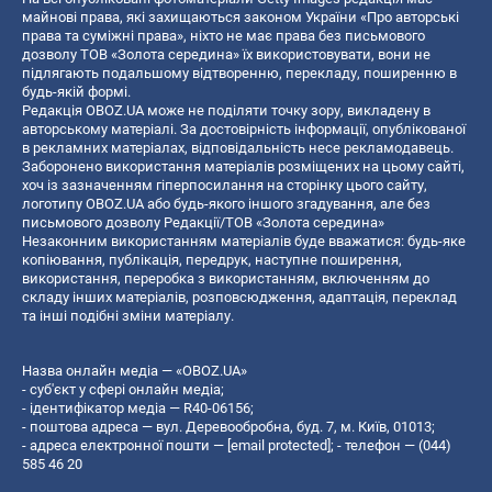
майнові права, які захищаються законом України «Про авторські
права та суміжні права», ніхто не має права без письмового
дозволу ТОВ «Золота середина» їх використовувати, вони не
підлягають подальшому відтворенню, перекладу, поширенню в
будь-якій формі.
Редакція OBOZ.UA може не поділяти точку зору, викладену в
авторському матеріалі. За достовірність інформації, опублікованої
в рекламних матеріалах, відповідальність несе рекламодавець.
Заборонено використання матеріалів розміщених на цьому сайті,
хоч із зазначенням гіперпосилання на сторінку цього сайту,
логотипу OBOZ.UA або будь-якого іншого згадування, але без
письмового дозволу Редакції/ТОВ «Золота середина»
Незаконним використанням матеріалів буде вважатися: будь-яке
копiювання, публiкацiя, передрук, наступне поширення,
використання, переробка з використанням, включенням до
складу інших матеріалів, розповсюдження, адаптація, переклад
та інші подібні зміни матеріалу.
Назва онлайн медіа — «OBOZ.UA»
- суб'єкт у сфері онлайн медіа;
- ідентифікатор медіа — R40-06156;
- поштова адреса — вул. Деревообробна, буд. 7, м. Київ, 01013;
- адреса електронної пошти —
[email protected]
; - телефон — (044)
585 46 20