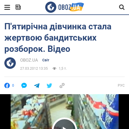
П'ятирічна дівчинка стала
жертвою бандитських
розборок. Відео
OBOZ.UA
Світ
27.03.2012 13:35
1,5 т.
0
РУС