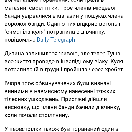
магазині своєї тітки. Троє членів місцевої
банди увірвалися в магазин у пошуках члена
ворожої банди. Один з них відкрив вогонь і
"очманіла куля" потрапила в дівчинку,
повідомляє
Daily Telegraph
.
Дитина залишилася живою, але тепер Туша
все життя проведе в інвалідному візку. Куля
потрапила їй в груди і пройшла через хребет.
Вчора троє обвинувачених були визнані
винними в навмисному нанесенні тяжких
тілесних ушкоджень. Присяжні дійшли
висновку, що члени банди бачили дівчинку,
коли почали стрілянину.
У перестрілки також був поранений один з