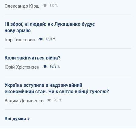
Олександр Кірш
1,0 т.
Ні зброї, ні людей: як Лукашенко будує
нову армію
Ігар Тишкевич
16,3 т.
Коли закінчиться війна?
Юрій Хрістензен
12,3 т.
Україна вступила в надзвичайний
економічний стан. Чи є світло вкінці тунелю?
Вадим Денисенко
9,8 т.
Всі думки