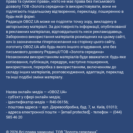
права та суміжні права», ніхто не має права без письмового
дозволу ТОВ «Золота середина» їх використовувати, вони не
підлягають подальшому відтворенню, перекладу, поширенню в
будь-якій формі.
Редакція OBOZ.UA може не поділяти точку зору, викладену в
авторському матеріалі. За достовірність інформації, опублікованої
в рекламних матеріалах, відповідальність несе рекламодавець.
Заборонено використання матеріалів розміщених на цьому сайті,
хоч із зазначенням гіперпосилання на сторінку цього сайту,
логотипу OBOZ.UA або будь-якого іншого згадування, але без
письмового дозволу Редакції/ТОВ «Золота середина»
Незаконним використанням матеріалів буде вважатися: будь-яке
копiювання, публiкацiя, передрук, наступне поширення,
використання, переробка з використанням, включенням до
складу інших матеріалів, розповсюдження, адаптація, переклад
та інші подібні зміни матеріалу.
Назва онлайн медіа — «OBOZ.UA»
- суб'єкт у сфері онлайн медіа;
- ідентифікатор медіа — R40-06156;
- поштова адреса — вул. Деревообробна, буд. 7, м. Київ, 01013;
- адреса електронної пошти —
[email protected]
; - телефон — (044)
585 46 20
© 2026 Всі права захищені, ТОВ "Золота середина".