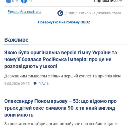
0
0
Підписатися
Редакційна політика
Світ
П'ятирічна дівчинка стала...
Повернутися на головну OBOZ
Важливе
Якою була оригінальна версія гімну України та
чому її боялася Російська імперія: про це не
розповідають у школі
Державним символом є тільки перший куплет та приспів пісні
17,7 т.
9.08.2026 09:15
Олександру Пономарьову – 53: що відомо про
трьох дітей секс-символа 90-х та який вигляд
вони мають
За розвитком кар'єри артист не забував про особисте щастя