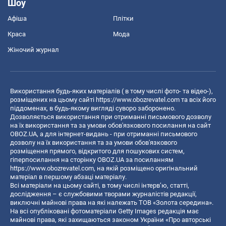
Шоу
Афіша
Плітки
Краса
Мода
Жіночий журнал
Використання будь-яких матеріалів ( в тому числі фото- та відео-),
розміщених на цьому сайті
https://www.obozrevatel.com
та всіх його
піддоменах, в будь-якому вигляді суворо заборонено.
Дозволяється використання при отриманні письмового дозволу
на їх використання та за умови обов'язкового посилання на сайт
OBOZ.UA, а для інтернет-видань - при отриманні письмового
дозволу на їх використання та за умови обов'язкового
розміщення прямого, відкритого для пошукових систем,
гіперпосилання на сторінку OBOZ.UA за посиланням
https://www.obozrevatel.com
, на якій розміщено оригінальний
матеріал в першому абзаці матеріалу.
Всі матеріали на цьому сайті, в тому числі інтерв’ю, статті,
дослідження – є службовими творами журналістів редакції,
виключні майнові права на які належать ТОВ «Золота середина».
На всі опубліковані фотоматеріали Getty Images редакція має
майнові права, які захищаються законом України «Про авторські