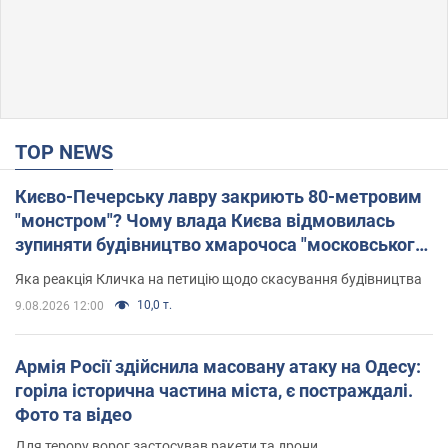
TOP NEWS
Києво-Печерську лавру закриють 80-метровим
"монстром"? Чому влада Києва відмовилась
зупиняти будівництво хмарочоса "московського
вірянина"
Яка реакція Кличка на петицію щодо скасування будівництва
10,0 т.
9.08.2026 12:00
Армія Росії здійснила масовану атаку на Одесу:
горіла історична частина міста, є постраждалі.
Фото та відео
Для терору ворог застосував ракети та дрони