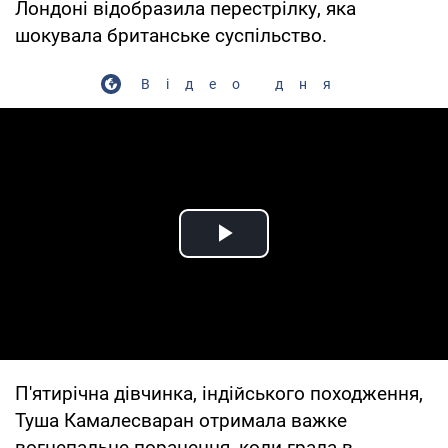
Лондоні відобразила перестрілку, яка
шокувала британське суспільство.
Відео дня
Play Video
П'ятирічна дівчинка, індійського походження,
Туша Камалесваран отримала важке
вогнепальне поранення, коли грала в