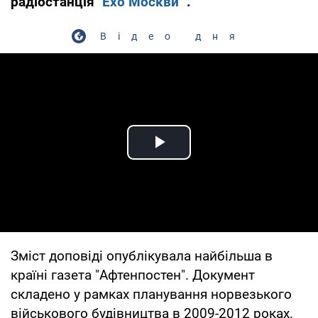
радіостанція
"Ехо Москви"
.
Відео дня
Play Video
Зміст доповіді опублікувала найбільша в
країні газета "Афтенпостен". Документ
складено у рамках планування норвезького
військового будівництва в 2009-2012 роках.