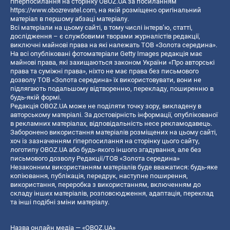
гіперпосилання на сторінку OBOZ.UA за посиланням
https://www.obozrevatel.com
, на якій розміщено оригінальний
матеріал в першому абзаці матеріалу.
Всі матеріали на цьому сайті, в тому числі інтерв’ю, статті,
дослідження – є службовими творами журналістів редакції,
виключні майнові права на які належать ТОВ «Золота середина».
На всі опубліковані фотоматеріали Getty Images редакція має
майнові права, які захищаються законом України «Про авторські
права та суміжні права», ніхто не має права без письмового
дозволу ТОВ «Золота середина» їх використовувати, вони не
підлягають подальшому відтворенню, перекладу, поширенню в
будь-якій формі.
Редакція OBOZ.UA може не поділяти точку зору, викладену в
авторському матеріалі. За достовірність інформації, опублікованої
в рекламних матеріалах, відповідальність несе рекламодавець.
Заборонено використання матеріалів розміщених на цьому сайті,
хоч із зазначенням гіперпосилання на сторінку цього сайту,
логотипу OBOZ.UA або будь-якого іншого згадування, але без
письмового дозволу Редакції/ТОВ «Золота середина»
Незаконним використанням матеріалів буде вважатися: будь-яке
копiювання, публiкацiя, передрук, наступне поширення,
використання, переробка з використанням, включенням до
складу інших матеріалів, розповсюдження, адаптація, переклад
та інші подібні зміни матеріалу.
Назва онлайн медіа — «OBOZ.UA»