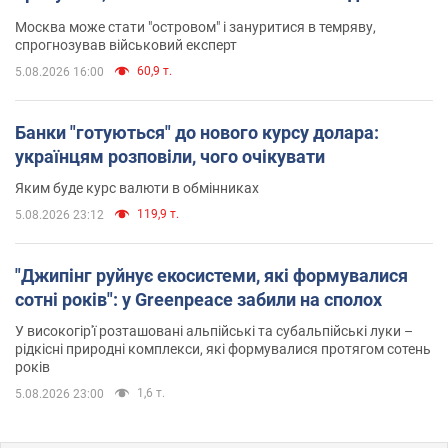
Москва може стати "островом" і зануритися в темряву,
спрогнозував військовий експерт
60,9 т.
5.08.2026 16:00
Банки "готуються" до нового курсу долара:
українцям розповіли, чого очікувати
Яким буде курс валюти в обмінниках
119,9 т.
5.08.2026 23:12
"Джипінг руйнує екосистеми, які формувалися
сотні років": у Greenpeace забили на сполох
У високогір'ї розташовані альпійські та субальпійські луки –
рідкісні природні комплекси, які формувалися протягом сотень
років
1,6 т.
5.08.2026 23:00