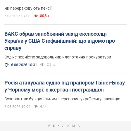
Як перераховують пенсії
80,8 т.
6.08.2026 07:00
ВАКС обрав запобіжний захід експосолці
України у США Стефанішиній: що відомо про
справу
Суд не повністю задовольнив клопотання прокуратури
2,2 т.
6.08.2026 10:31
Росія атакувала судно під прапором Гвінеї-Бісау
у Чорному морі: є жертва і постраждалі
Суховантаж був цивільним і перевозив українську пшеницю
477
6.08.2026 10:04