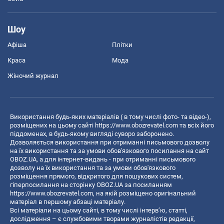
Шоу
Афіша
Плітки
Краса
Мода
Жіночий журнал
Використання будь-яких матеріалів ( в тому числі фото- та відео-),
розміщених на цьому сайті
https://www.obozrevatel.com
та всіх його
піддоменах, в будь-якому вигляді суворо заборонено.
Дозволяється використання при отриманні письмового дозволу
на їх використання та за умови обов'язкового посилання на сайт
OBOZ.UA, а для інтернет-видань - при отриманні письмового
дозволу на їх використання та за умови обов'язкового
розміщення прямого, відкритого для пошукових систем,
гіперпосилання на сторінку OBOZ.UA за посиланням
https://www.obozrevatel.com
, на якій розміщено оригінальний
матеріал в першому абзаці матеріалу.
Всі матеріали на цьому сайті, в тому числі інтерв’ю, статті,
дослідження – є службовими творами журналістів редакції,