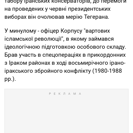
табору іранських консерваторів, до перемоги
на проведених у червні президентських
виборах він очолював мерію Тегерана.
У минулому - офіцер Корпусу "вартових
ісламської революції", в якому займався
ідеологічною підготовкою особового складу.
Брав участь в спецопераціях в прикордонних
з Іраком районах в ході восьмирічного ірано-
іракського збройного конфлікту (1980-1988
рр.).