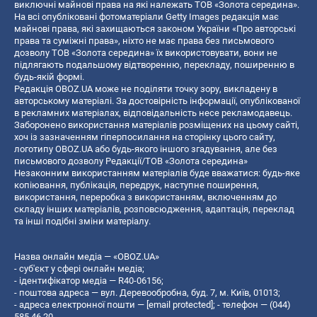
виключні майнові права на які належать ТОВ «Золота середина».
На всі опубліковані фотоматеріали Getty Images редакція має
майнові права, які захищаються законом України «Про авторські
права та суміжні права», ніхто не має права без письмового
дозволу ТОВ «Золота середина» їх використовувати, вони не
підлягають подальшому відтворенню, перекладу, поширенню в
будь-якій формі.
Редакція OBOZ.UA може не поділяти точку зору, викладену в
авторському матеріалі. За достовірність інформації, опублікованої
в рекламних матеріалах, відповідальність несе рекламодавець.
Заборонено використання матеріалів розміщених на цьому сайті,
хоч із зазначенням гіперпосилання на сторінку цього сайту,
логотипу OBOZ.UA або будь-якого іншого згадування, але без
письмового дозволу Редакції/ТОВ «Золота середина»
Незаконним використанням матеріалів буде вважатися: будь-яке
копiювання, публiкацiя, передрук, наступне поширення,
використання, переробка з використанням, включенням до
складу інших матеріалів, розповсюдження, адаптація, переклад
та інші подібні зміни матеріалу.
Назва онлайн медіа — «OBOZ.UA»
- суб'єкт у сфері онлайн медіа;
- ідентифікатор медіа — R40-06156;
- поштова адреса — вул. Деревообробна, буд. 7, м. Київ, 01013;
- адреса електронної пошти —
[email protected]
; - телефон — (044)
585 46 20