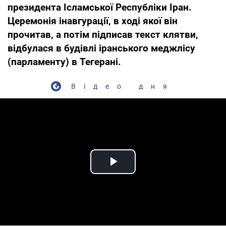
президента Ісламської Республіки Іран.
Церемонія інавгурації, в ході якої він
прочитав, а потім підписав текст клятви,
відбулася в будівлі іранського меджлісу
(парламенту) в Тегерані.
Відео дня
Play Video