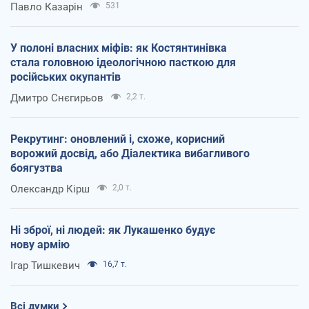
Павло Казарін
531
У полоні власних міфів: як Костянтинівка
стала головною ідеологічною пасткою для
російських окупантів
Дмитро Снєгирьов
2,2 т.
Рекрутинг: оновлений і, схоже, корисний
ворожий досвід, або Діалектика вибагливого
боягузтва
Олександр Кірш
2,0 т.
Ні зброї, ні людей: як Лукашенко будує
нову армію
Ігар Тишкевич
16,7 т.
Всі думки