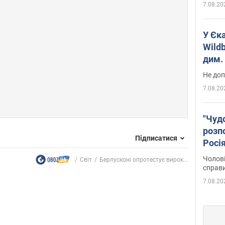
7.08.20
У Єк
Wildb
дим. 
Не доп
7.08.20
"Чуд
розпо
Підписатися
Росі
Фото
Чолові
Світ
Берлусконі опротестує вирок...
справ
7.08.20