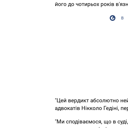
його до чотирьох років в'язн
В
"Цей вердикт абсолютно нейм
адвокатів Нікколо Гедіні, пе
"Ми сподіваємося, що в суді