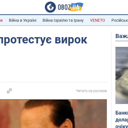
ни
Війна в Україні
Війна Ізраїлю та Ірану
VENETO
Російськ
Важ
протестує вирок
Читать на русском
Банк
дола
очік