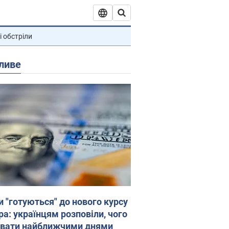
і обстріли
ливе
и "готуються" до нового курсу
ра: українцям розповіли, чого
увати найближчими днями