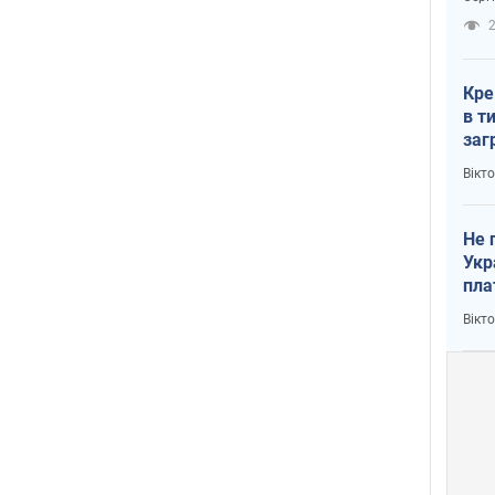
рак
2
Кре
в т
заг
лог
Вікт
Не 
Укр
пла
Вікт