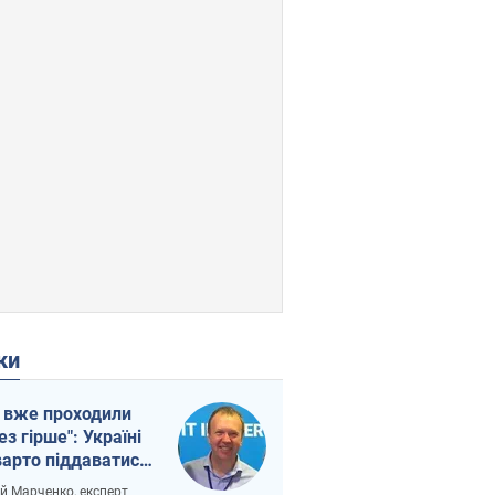
ки
 вже проходили
ез гірше": Україні
варто піддаватися
вірі через
ій Марченко, експерт