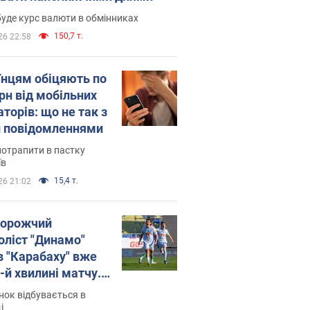
уде курс валюти в обмінниках
150,7 т.
26 22:58
їнцям обіцяють по
рн від мобільних
торів: що не так з
 повідомленнями
потрапити в пастку
їв
15,4 т.
26 21:02
орожчий
оліст "Динамо"
в "Карабаху" вже
-й хвилині матчу.
о
ок відбувається в
і