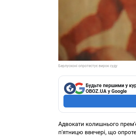
Будьте першими у кур
OBOZ.UA у Google
Адвокати колишнього прем'єр
п'ятницю ввечері, що опрот