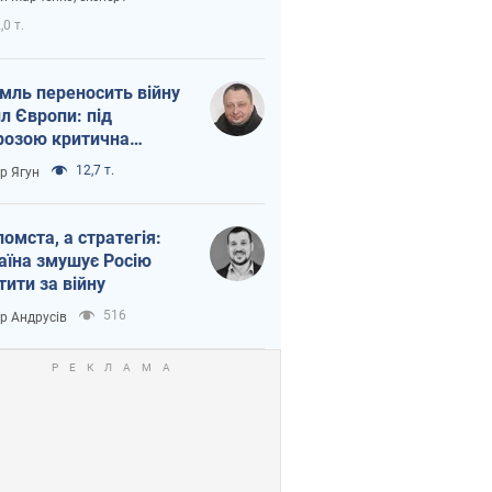
етний терор
,0 т.
мль переносить війну
ил Європи: під
розою критична
істика
12,7 т.
ор Ягун
помста, а стратегія:
аїна змушує Росію
тити за війну
516
ор Андрусів