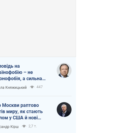
повідь на
аїнофобію – не
онофобія, а сильна
аїнська держава
447
ла Княжицький
 Москви раптово
тів миру, як стають
лом у США й нові
аїнські топ-рейтинги
2,7 т.
сандр Кірш