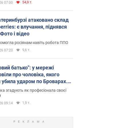
54,9 т.
26 07:00
атеринбурзі атаковано склад
erries: є влучання, піднявся
Фото і відео
омогла росіянам навіть робота ППО
9,6 т.
26 07:20
овий батько": у мережі
віли про чоловіка, якого
я убила ударом по Броварах.
ка згадують як професіонала своєї
и
1,9 т.
26 09:14