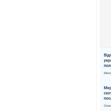
Від
укр
пол
укр
Мико
Мер
схо
пос
укр
Олек