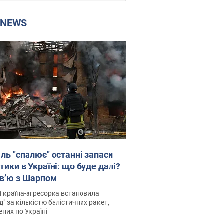
P NEWS
ль "спалює" останні запаси
тики в Україні: що буде далі?
рв’ю з Шарпом
і країна-агресорка встановила
д" за кількістю балістичних ракет,
них по Україні