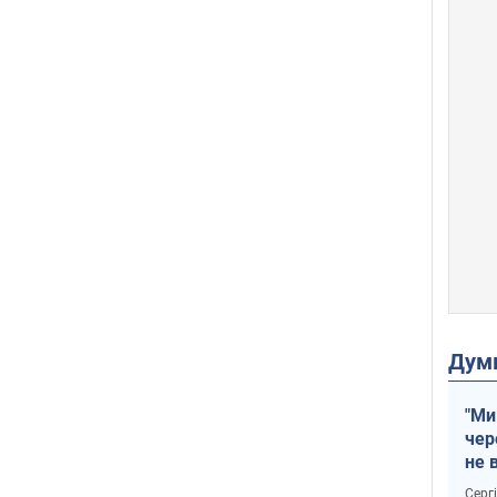
Дум
"Ми
чер
не 
зне
Серг