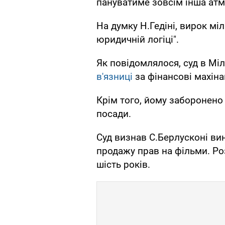
пануватиме зовсім інша атмо
На думку Н.Гедіні, вирок мі
юридичній логіці".
Як повідомлялося, суд в Мі
в'язниці
за фінансові махіна
Крім того, йому заборонено
посади.
Суд визнав С.Берлусконі ви
продажу прав на фільми. Роз
шість років.