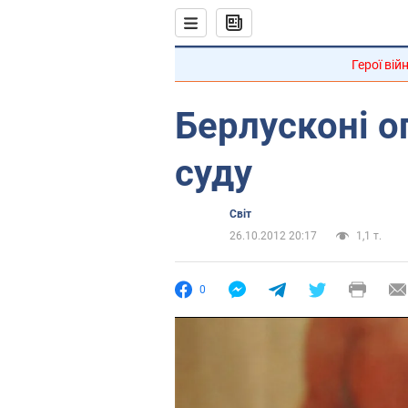
Герої вій
Берлусконі о
суду
Світ
26.10.2012 20:17
1,1 т.
0