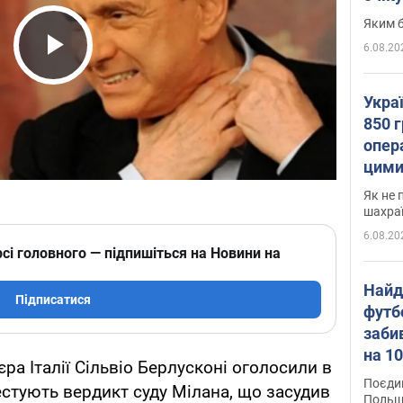
Яким б
6.08.20
Play Video
Укра
850 г
опера
цими
Як не 
шахра
6.08.20
сі головного — підпишіться на Новини на
Найд
Підписатися
футб
заби
на 10
а Італії Сільвіо Берлусконі оголосили в
Віде
Поєдин
естують вердикт суду Мілана, що засудив
Польщ