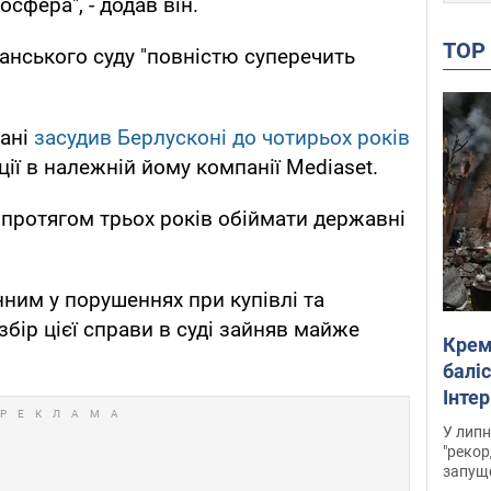
сфера", - додав він.
TO
ланського суду "повністю суперечить
лані
засудив Берлусконі до чотирьох років
ції в належній йому компанії Mediaset.
 протягом трьох років обіймати державні
нним у порушеннях при купівлі та
бір цієї справи в суді зайняв майже
Крем
баліс
Інте
У липн
"рекор
запуще