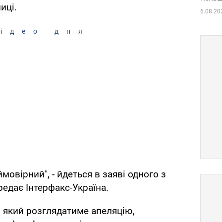
иці.
6.08.20
ідео дня
овірний", - йдеться в заяві одного з
редає Інтерфакс-Україна.
, який розглядатиме апеляцію,