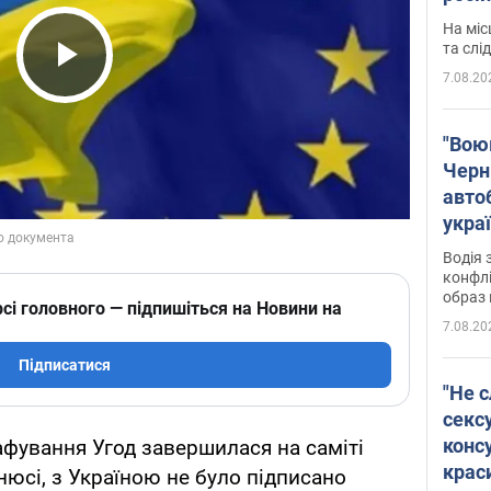
полі
На міс
Віде
та слі
7.08.20
Play Video
"Воюю
Черн
авто
укра
і поп
Водія 
конфлі
образ 
сі головного — підпишіться на Новини на
7.08.20
Підписатися
"Не с
сексу
конс
афування Угод завершилася на саміті
крас
нюсі, з Україною не було підписано