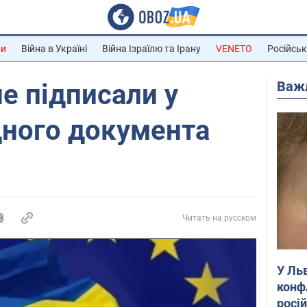
ни
Війна в Україні
Війна Ізраїлю та Ірану
VENETO
Російськ
Важ
не підписали у
дного документа
Читать на русском
У Ль
конф
росі