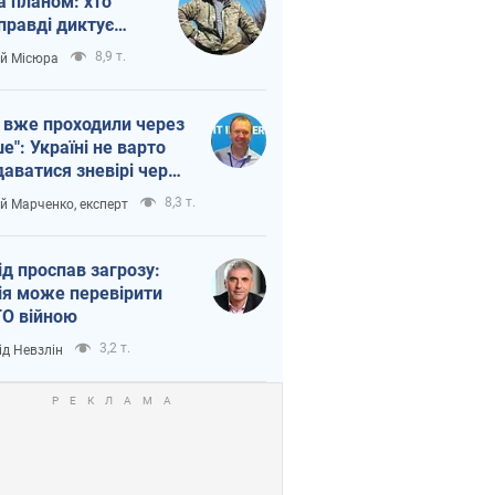
а планом: хто
правді диктує
п війни
8,9 т.
ій Місюра
 вже проходили через
ше": Україні не варто
даватися зневірі через
етний терор
8,3 т.
ій Марченко, експерт
ід проспав загрозу:
ія може перевірити
О війною
3,2 т.
ід Невзлін