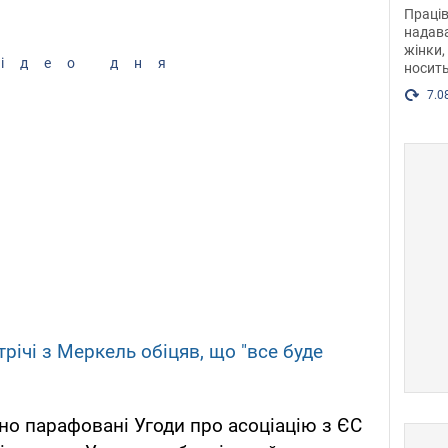
після
Праців
розг
надава
жінки,
Фото
ідео дня
носить
7.0
трічі з Меркель обіцяв, що "все буде
йно парафовані Угоди про асоціацію з ЄС