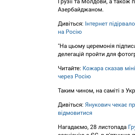
Грузії та Молдови, а також 
Азербайджаном.
Дивіться:
Інтернет підірвал
на Росію
"На цьому церемонія підпис
делегацій пройти для фотогр
Читайте:
Кожара сказав міні
через Росію
Таким чином, на саміті з Ук
Дивіться:
Янукович чекає пр
відмовитися
Нагадаємо, 28 листопада
Гр