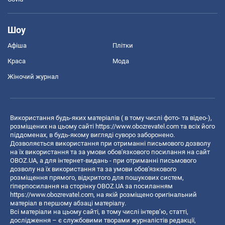
Шоу
Афіша
Плітки
Краса
Мода
Жіночий журнал
Використання будь-яких матеріалів ( в тому числі фото- та відео-),
розміщених на цьому сайті
https://www.obozrevatel.com
та всіх його
піддоменах, в будь-якому вигляді суворо заборонено.
Дозволяється використання при отриманні письмового дозволу
на їх використання та за умови обов'язкового посилання на сайт
OBOZ.UA, а для інтернет-видань - при отриманні письмового
дозволу на їх використання та за умови обов'язкового
розміщення прямого, відкритого для пошукових систем,
гіперпосилання на сторінку OBOZ.UA за посиланням
https://www.obozrevatel.com
, на якій розміщено оригінальний
матеріал в першому абзаці матеріалу.
Всі матеріали на цьому сайті, в тому числі інтерв’ю, статті,
дослідження – є службовими творами журналістів редакції,