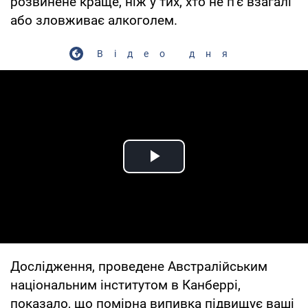
розвинене краще, ніж у тих, хто не п'є взагалі
або зловживає алкоголем.
Відео дня
Play Video
Дослідження, проведене Австралійським
національним інститутом в Канберрі,
показало, що помірна випивка підвищує ваші