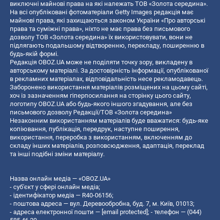
виключні майнові права на які належать ТОВ «Золота середина».
На всі опубліковані фотоматеріали Getty Images редакція має
майнові права, які захищаються законом України «Про авторські
права та суміжні права», ніхто не має права без письмового
дозволу ТОВ «Золота середина» їх використовувати, вони не
підлягають подальшому відтворенню, перекладу, поширенню в
будь-якій формі.
Редакція OBOZ.UA може не поділяти точку зору, викладену в
авторському матеріалі. За достовірність інформації, опублікованої
в рекламних матеріалах, відповідальність несе рекламодавець.
Заборонено використання матеріалів розміщених на цьому сайті,
хоч із зазначенням гіперпосилання на сторінку цього сайту,
логотипу OBOZ.UA або будь-якого іншого згадування, але без
письмового дозволу Редакції/ТОВ «Золота середина»
Незаконним використанням матеріалів буде вважатися: будь-яке
копiювання, публiкацiя, передрук, наступне поширення,
використання, переробка з використанням, включенням до
складу інших матеріалів, розповсюдження, адаптація, переклад
та інші подібні зміни матеріалу.
Назва онлайн медіа — «OBOZ.UA»
- суб'єкт у сфері онлайн медіа;
- ідентифікатор медіа — R40-06156;
- поштова адреса — вул. Деревообробна, буд. 7, м. Київ, 01013;
- адреса електронної пошти —
[email protected]
; - телефон — (044)