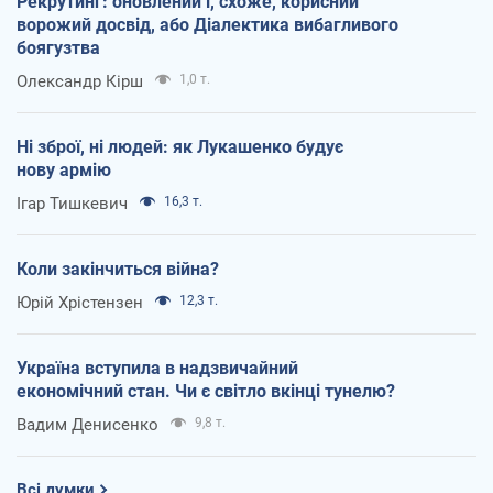
Рекрутинг: оновлений і, схоже, корисний
ворожий досвід, або Діалектика вибагливого
боягузтва
Олександр Кірш
1,0 т.
Ні зброї, ні людей: як Лукашенко будує
нову армію
Ігар Тишкевич
16,3 т.
Коли закінчиться війна?
Юрій Хрістензен
12,3 т.
Україна вступила в надзвичайний
економічний стан. Чи є світло вкінці тунелю?
Вадим Денисенко
9,8 т.
Всі думки