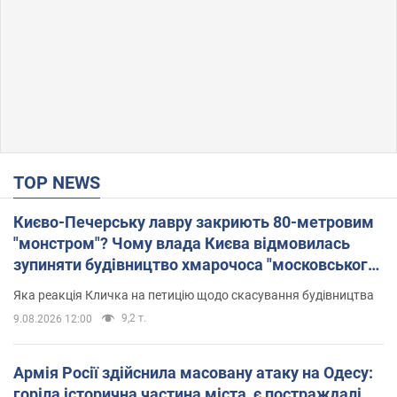
TOP NEWS
Києво-Печерську лавру закриють 80-метровим
"монстром"? Чому влада Києва відмовилась
зупиняти будівництво хмарочоса "московського
вірянина"
Яка реакція Кличка на петицію щодо скасування будівництва
9,2 т.
9.08.2026 12:00
Армія Росії здійснила масовану атаку на Одесу:
горіла історична частина міста, є постраждалі.