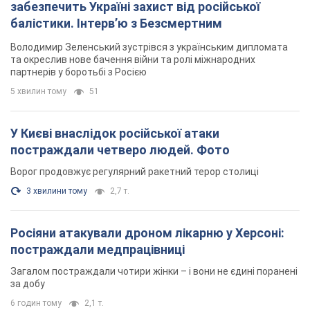
забезпечить Україні захист від російської
балістики. Інтерв’ю з Безсмертним
Володимир Зеленський зустрівся з українським дипломата
та окреслив нове бачення війни та ролі міжнародних
партнерів у боротьбі з Росією
5 хвилин тому
51
У Києві внаслідок російської атаки
постраждали четверо людей. Фото
Ворог продовжує регулярний ракетний терор столиці
3 хвилини тому
2,7 т.
Росіяни атакували дроном лікарню у Херсоні:
постраждали медпрацівниці
Загалом постраждали чотири жінки – і вони не єдині поранені
за добу
6 годин тому
2,1 т.