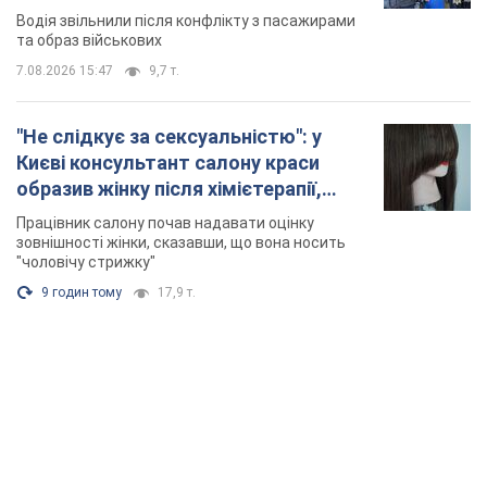
Відео
Водія звільнили після конфлікту з пасажирами
та образ військових
7.08.2026 15:47
9,7 т.
"Не слідкує за сексуальністю": у
Києві консультант салону краси
образив жінку після хімієтерапії,
розгорівся скандал. Фото
Працівник салону почав надавати оцінку
зовнішності жінки, сказавши, що вона носить
"чоловічу стрижку"
9 годин тому
17,9 т.