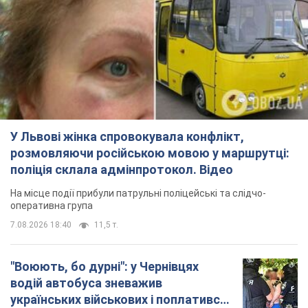
У Львові жінка спровокувала конфлікт,
розмовляючи російською мовою у маршрутці:
поліція склала адмінпротокол. Відео
На місце події прибули патрульні поліцейські та слідчо-
оперативна група
7.08.2026 18:40
11,5 т.
"Воюють, бо дурні": у Чернівцях
водій автобуса зневажив
українських військових і поплатився.