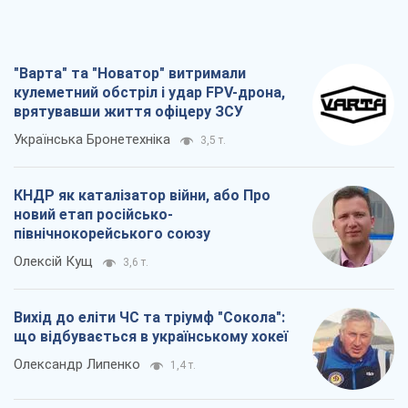
"Варта" та "Новатор" витримали
кулеметний обстріл і удар FPV-дрона,
врятувавши життя офіцеру ЗСУ
Українська Бронетехніка
3,5 т.
КНДР як каталізатор війни, або Про
новий етап російсько-
північнокорейського союзу
Олексій Кущ
3,6 т.
Вихід до еліти ЧС та тріумф "Сокола":
що відбувається в українському хокеї
Олександр Липенко
1,4 т.