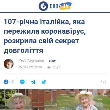
107-річна італійка, яка
пережила коронавірус,
розкрила свій секрет
довголіття
Юрій Сергієнко
Світ
25.08.2020 02:40
31,7 т.
17
РУС