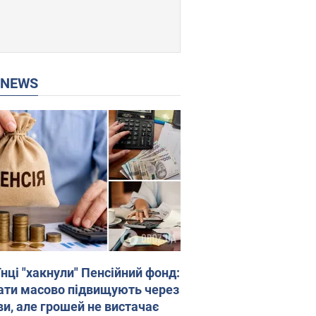
P NEWS
нці "хакнули" Пенсійний фонд:
ати масово підвищують через
ви, але грошей не вистачає