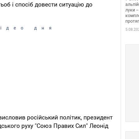
тьоб і спосіб довести ситуацію до
альпій
луки –
компле
протяг
ідео дня
5.08.20
висловив російський політик, президент
ського руху "Союз Правих Сил" Леонід