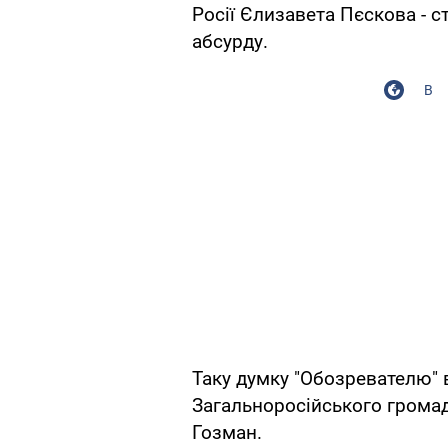
Росії Єлизавета Пєскова - с
абсурду.
В
Таку думку "Обозревателю" 
Загальноросійського громад
Гозман.