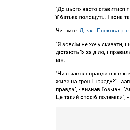
"До цього варто ставитися як
її батька полощуть. І вона т
Читайте:
Дочка Пєскова ро
"Я зовсім не хочу сказати, 
дістають їх за діло, і прави
він.
"Чи є частка правди в її сло
живе на гроші народу?" - за
правда", - визнав Гозман. "
Це такий спосіб полеміки", -