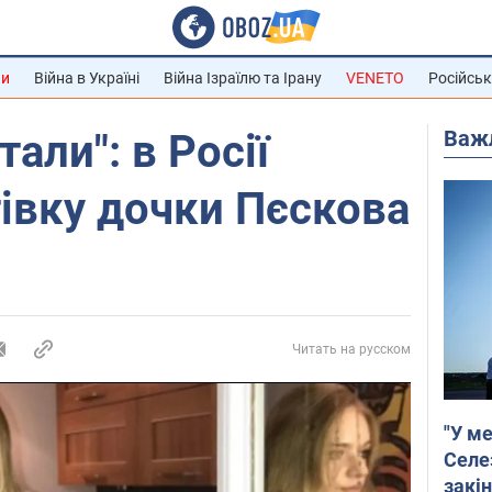
ни
Війна в Україні
Війна Ізраїлю та Ірану
VENETO
Російськ
Важ
тали": в Росії
івку дочки Пєскова
Читать на русском
"У ме
Селе
закін