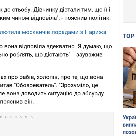
 до стьобу. Дівчинку дістали тим, що її і
аким чином відповіла", - пояснив політик.
злютила москвичів порадами з Парижа
TO
що вона відповіла адекватно. Я думаю, що
льно роблять, що дістають", - зауважив
вах про рабів, холопів, про те, що вона
питав "Обозреватель". "Зрозуміло, це
Але вона доводить ситуацію до абсурду.
 пояснив він.
Украї
випл
позо