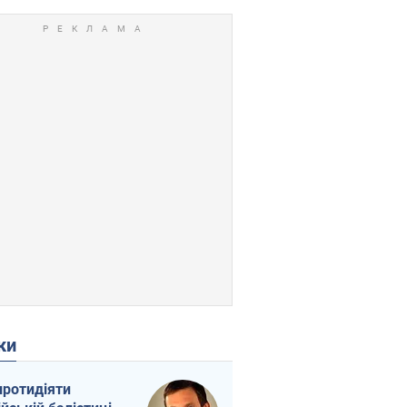
ки
протидіяти