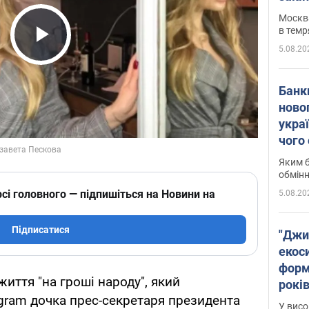
Москва
в темр
5.08.20
Play Video
Банк
ново
укра
чого
Яким б
обмін
сі головного — підпишіться на Новини на
5.08.20
Підписатися
"Джи
екоси
форм
 життя "на гроші народу", який
років
agram дочка прес-секретаря президента
заби
У висо