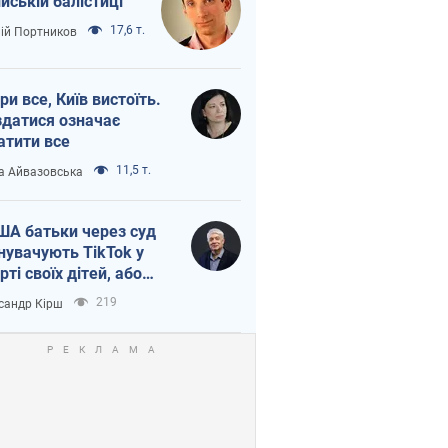
ійській балістиці
17,6 т.
лій Портников
ри все, Київ вистоїть.
здатися означає
атити все
11,5 т.
а Айвазовська
ША батьки через суд
нувачують TikTok у
рті своїх дітей, або
ка КНР на молодь
219
сандр Кірш