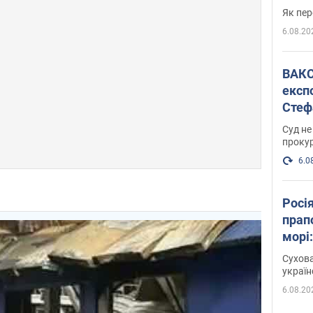
Як пер
6.08.20
ВАКС обрав 
експ
Стеф
спра
Суд не
проку
6.0
Росі
прап
морі
Сухова
украї
6.08.20