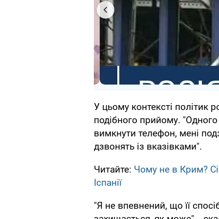
У цьому контексті політик р
подібного прийому. "Одного 
вимкнути телефон, мені под
дзвонять із вказівками".
Читайте:
Чому не в Крим? Сі
Іспанії
"Я не впевнений, що її спос
захищається, як може", - ска