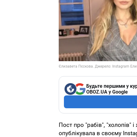
Будьте першими у кур
OBOZ.UA у Google
Пост про "рабів", "холопів" і
опублікувала в своєму Inst