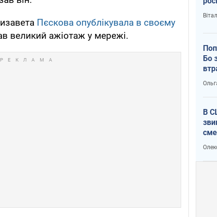
рос
Віта
лизавета
Пєскова опублікувала в своєму
ав великий ажіотаж у мережі.
Поп
Бо 
втр
Ольг
В С
зви
сме
Ата
Олек