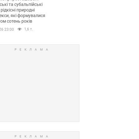
ські та субальпійські
 рідкісні природні
кси, які формувалися
ом сотень років
1,6 т.
26 23:00