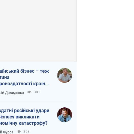
аїнський бізнес – теж
тина
роноздатності країни.
віддавайте їхній ринок
381
сій Давиденко
жим
здатні російські удари
бізнесу викликати
номічну катастрофу?
858
ій Фурса