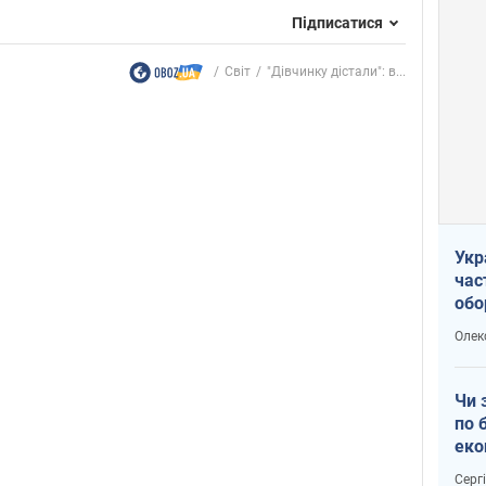
Підписатися
Світ
"Дівчинку дістали": в...
Укр
час
обо
Не 
Олек
чу
Чи 
по 
еко
Серг