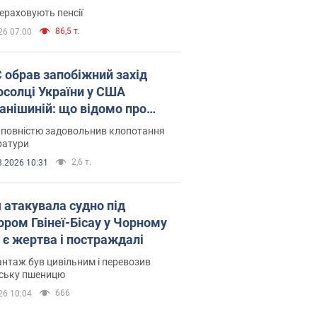
ераховують пенсії
86,5 т.
26 07:00
запобіжний захід
осолці України у США
анішиній: що відомо про
ву
 повністю задовольнив клопотання
ратури
2,6 т.
8.2026 10:31
я атакувала судно під
ором Гвінеї-Бісау у Чорному
: є жертва і постраждалі
нтаж був цивільним і перевозив
нську пшеницю
666
26 10:04