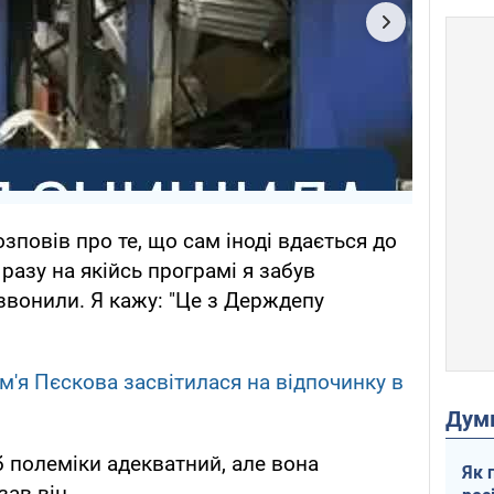
озповів про те, що сам іноді вдається до
разу на якійсь програмі я забув
звонили. Я кажу: "Це з Держдепу
м'я Пєскова засвітилася на відпочинку в
Дум
іб полеміки адекватний, але вона
Як 
зав він.