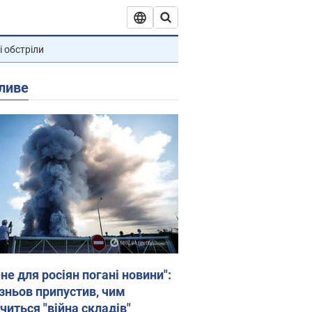
і обстріли
ливе
не для росіян погані новини":
зньов припустив, чим
читься "війна складів"