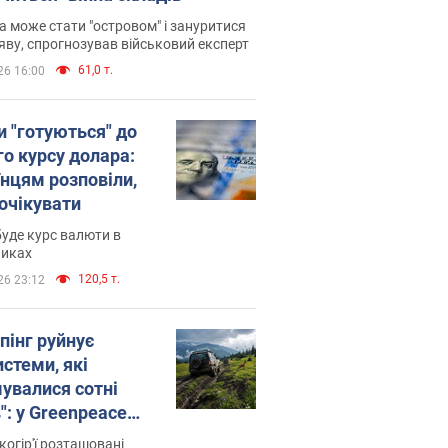
 може стати "островом" і зануритися
яву, спрогнозував військовий експерт
61,0 т.
26 16:00
и "готуються" до
го курсу долара:
їнцям розповіли,
 очікувати
уде курс валюти в
никах
120,5 т.
26 23:12
пінг руйнує
стеми, які
увалися сотні
": у Greenpeace
ли на сполох
когір'ї розташовані