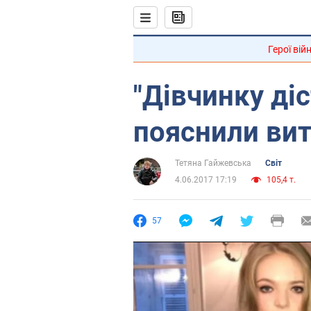
Герої вій
"Дівчинку діс
пояснили вит
Тетяна Гайжевська
Світ
4.06.2017 17:19
105,4 т.
57