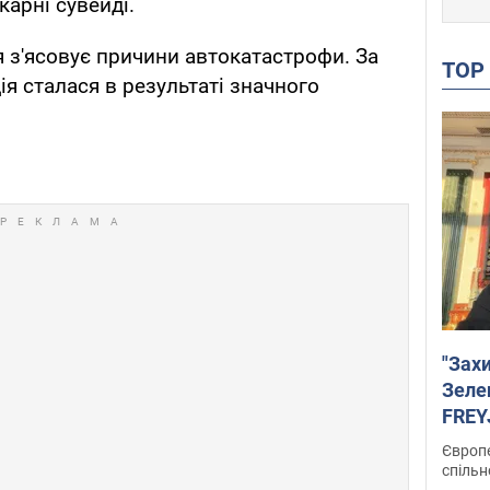
арні сувейді.
я з'ясовує причини автокатастрофи. За
TO
я сталася в результаті значного
"Зах
Зеле
FREYJ
підтр
Європе
спільн