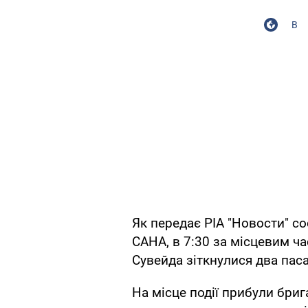
В
Як передає РІА "Новости" с
САНА, в 7:30 за місцевим ч
Сувейда зіткнулися два пас
На місце події прибули бри