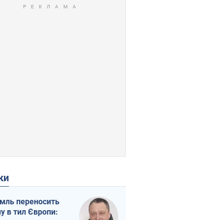
ки
мль переносить
ну в тил Європи: