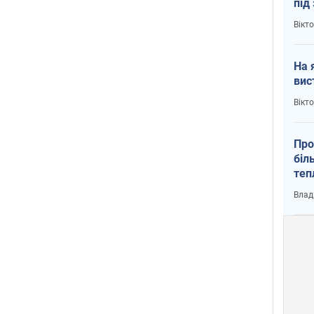
під
кри
Вікт
На 
вис
Вікт
Про
біл
теп
від
Влад
у К