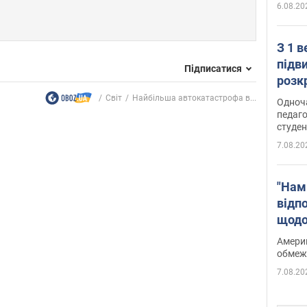
6.08.20
З 1 
підв
Підписатися
розк
Світ
Найбільша автокатастрофа в...
Одноч
педаго
студен
7.08.20
"Нам
відп
щодо
Patri
Америк
обмеж
7.08.20