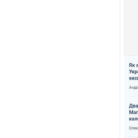
Як 
Укр
екс
наф
Андр
Два
Маг
кал
Олек