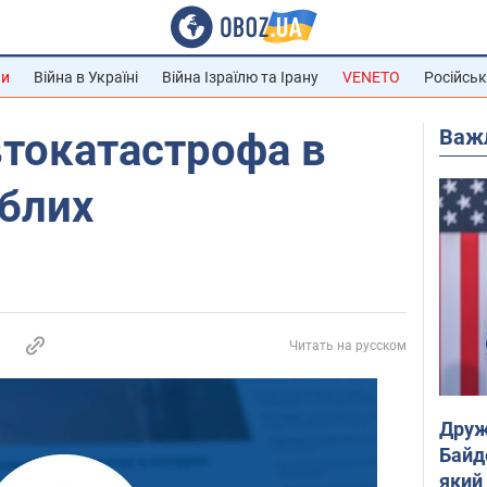
ни
Війна в Україні
Війна Ізраїлю та Ірану
VENETO
Російськ
Важ
втокатастрофа в
иблих
Читать на русском
Друж
Байд
який