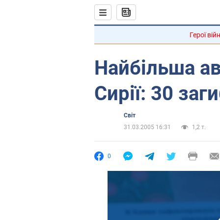
Герої вій
Найбільша а
Сирії: 30 заг
Світ
31.03.2005 16:31
1,2 т.
0