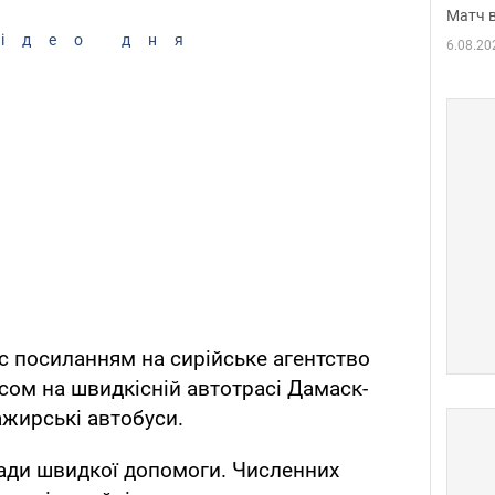
Матч в
ідео дня
6.08.20
ос посиланням на сирійське агентство
асом на швидкісній автотрасі Дамаск-
ажирські автобуси.
гади швидкої допомоги. Численних