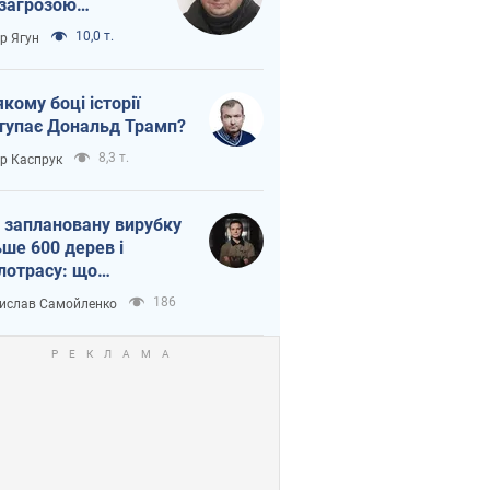
 загрозою
тична логістика
10,0 т.
ор Ягун
якому боці історії
тупає Дональд Трамп?
8,3 т.
ор Каспрук
 заплановану вирубку
ьше 600 дерев і
лотрасу: що
бувається на Теремках
186
ислав Самойленко
иєві