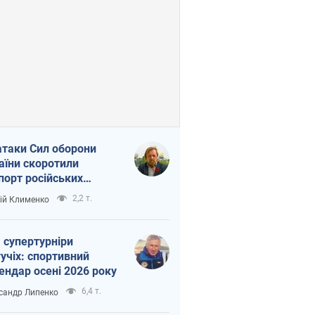
атаки Сил оборони
аїни скоротили
порт російських
топродуктів
2,2 т.
ій Клименко
 супертурніри
учіх: спортивний
ендар осені 2026 року
6,4 т.
сандр Липенко