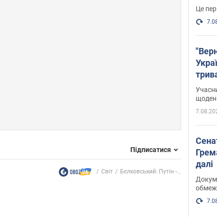
Це пер
7.0
"Верн
Украї
трив
карт
Учасн
щоденн
7.08.20
Сена
Підписатися
Грема
далі
Світ
Бєлковський: Путін -...
Докуме
обмеж
7.0