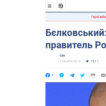
Герої вій
Бєлковський:
правитель Ро
Світ
7.10.2014 20:16
15,1 т.
0