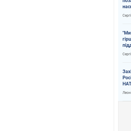
поз
нас
тем
Серг
"Ми
гір
під
рак
Серг
Зах
Рос
НАТ
Леон