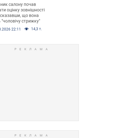
 хімієтерапії,
ник салону почав
орівся скандал.
ти оцінку зовнішності
 сказавши, що вона
 "чоловічу стрижку"
14,3 т.
8.2026 22:11