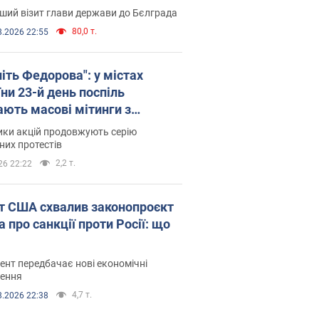
ший візит глави держави до Бєлграда
80,0 т.
8.2026 22:55
іть Федорова": у містах
ни 23-й день поспіль
ають масові мітинги з
онками. Фото і відео
ики акцій продовжують серію
их протестів
2,2 т.
26 22:22
т США схвалив законопроєкт
 про санкції проти Росії: що
нт передбачає нові економічні
ення
4,7 т.
8.2026 22:38