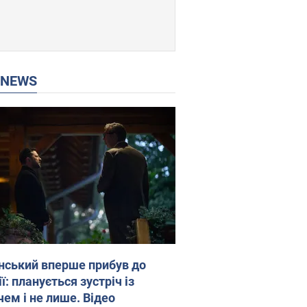
P NEWS
нський вперше прибув до
ї: планується зустріч із
чем і не лише. Відео