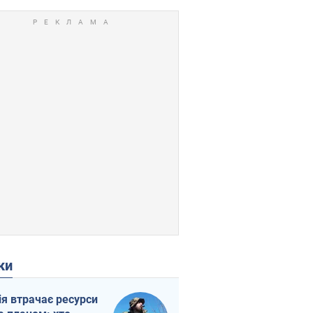
ки
ія втрачає ресурси