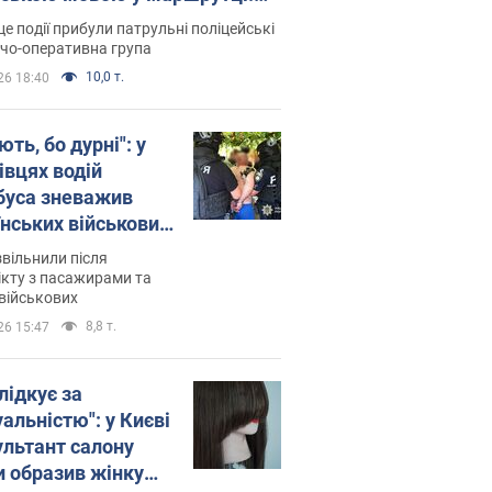
ція склала адмінпротокол.
це події прибули патрульні поліцейські
о
дчо-оперативна група
10,0 т.
26 18:40
ть, бо дурні": у
івцях водій
буса зневажив
їнських військових
латився. Відео
звільнили після
кту з пасажирами та
військових
8,8 т.
26 15:47
лідкує за
альністю": у Києві
ультант салону
и образив жінку