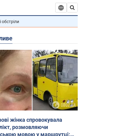
і обстріли
ливе
вові жінка спровокувала
лікт, розмовляючи
йською мовою у маршрутці: