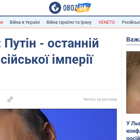
ни
Війна в Україні
Війна Ізраїлю та Ірану
VENETO
Російськ
Важ
 Путін - останній
сійської імперії
Читать на русском
У Ль
конф
росі