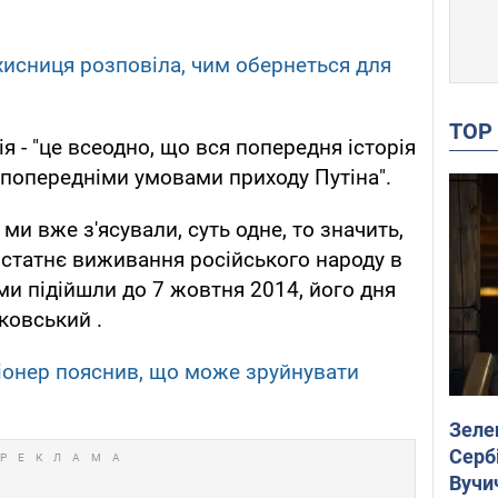
хисниця розповіла, чим обернеться для
TO
ія - "це всеодно, що вся попередня історія
 попередніми умовами приходу Путіна".
к ми вже з'ясували, суть одне, то значить,
достатнє виживання російського народу в
ми підійшли до 7 жовтня 2014, його дня
ковський .
іонер пояснив, що може зруйнувати
Зеле
Сербі
Вучи