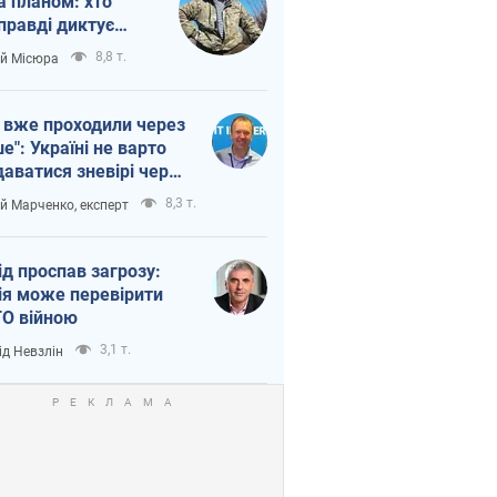
а планом: хто
правді диктує
п війни
8,8 т.
ій Місюра
 вже проходили через
ше": Україні не варто
даватися зневірі через
етний терор
8,3 т.
ій Марченко, експерт
ід проспав загрозу:
ія може перевірити
О війною
3,1 т.
ід Невзлін