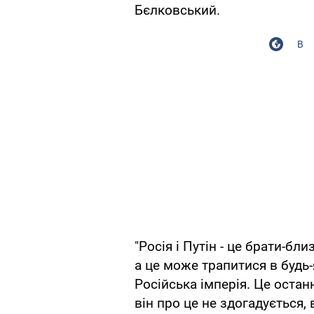
Бєлковський.
В
"Росія і Путін - це брати-бли
а це може трапитися в будь
Російська імперія. Це останн
він про це не здогадується, 