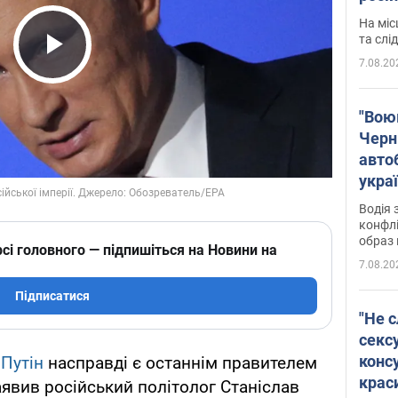
полі
На міс
Віде
та слі
7.08.20
Play Video
"Воюю
Черн
авто
укра
і поп
Водія 
конфлі
образ 
сі головного — підпишіться на Новини на
7.08.20
Підписатися
"Не с
сексу
конс
Путін
насправді є останнім правителем
крас
заявив російський політолог Станіслав