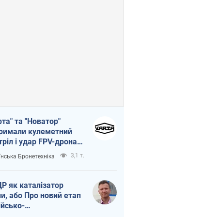
рта" та "Новатор"
римали кулеметний
тріл і удар FPV-дрона,
тувавши життя
3,1 т.
їнська Бронетехніка
церу ЗСУ
Р як каталізатор
ни, або Про новий етап
ійсько-
нічнокорейського