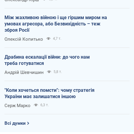
Між жахливою війною і ще гіршим миром на
умовах агресора, або Безвихідність – теж
зброя Росії
Олексій Копитько
4,7 т.
Драбина ескалації війни: до чого нам
треба готуватися
Андрій Шевчишин
5,8 т.
"Коли хочеться помсти": чому стратегія
України має залишатися іншою
Серж Марко
6,3 т.
Всі думки