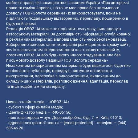
майнові права, які захищаються законом України «Про авторські
права та суміжні права», ніхто не має права без письмового
дозволу ТОВ «Золота середина» їх використовувати, вони не
підлягають подальшому відтворенню, перекладу, поширенню в
будь-якій формі.
Редакція OBOZ.UA може не поділяти точку зору, викладену в
авторському матеріалі. За достовірність інформації, опублікованої
в рекламних матеріалах, відповідальність несе рекламодавець.
Заборонено використання матеріалів розміщених на цьому сайті,
хоч із зазначенням гіперпосилання на сторінку цього сайту,
логотипу OBOZ.UA або будь-якого іншого згадування, але без
письмового дозволу Редакції/ТОВ «Золота середина»
Незаконним використанням матеріалів буде вважатися: будь-яке
копiювання, публiкацiя, передрук, наступне поширення,
використання, переробка з використанням, включенням до
складу інших матеріалів, розповсюдження, адаптація, переклад
та інші подібні зміни матеріалу.
Назва онлайн медіа — «OBOZ.UA»
- суб'єкт у сфері онлайн медіа;
- ідентифікатор медіа — R40-06156;
- поштова адреса — вул. Деревообробна, буд. 7, м. Київ, 01013;
- адреса електронної пошти —
[email protected]
; - телефон — (044)
585 46 20