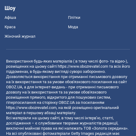
Шоу
Афіша
Плітки
Краса
Мода
Жіночий журнал
Використання будь-яких матеріалів ( в тому числі фото- та відео-),
розміщених на цьому сайті
https://www.obozrevatel.com
та всіх його
піддоменах, в будь-якому вигляді суворо заборонено.
Дозволяється використання при отриманні письмового дозволу
на їх використання та за умови обов'язкового посилання на сайт
OBOZ.UA, а для інтернет-видань - при отриманні письмового
дозволу на їх використання та за умови обов'язкового
розміщення прямого, відкритого для пошукових систем,
гіперпосилання на сторінку OBOZ.UA за посиланням
https://www.obozrevatel.com
, на якій розміщено оригінальний
матеріал в першому абзаці матеріалу.
Всі матеріали на цьому сайті, в тому числі інтерв’ю, статті,
дослідження – є службовими творами журналістів редакції,
виключні майнові права на які належать ТОВ «Золота середина».
На всі опубліковані фотоматеріали Getty Images редакція має