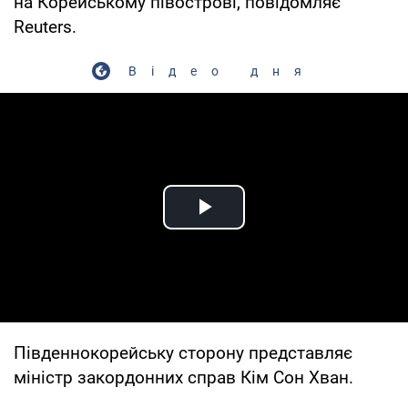
на Корейському півострові, повідомляє
Reuters.
Відео дня
Play Video
Південнокорейську сторону представляє
міністр закордонних справ Кім Сон Хван.