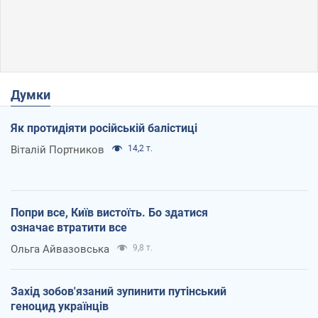
Думки
Як протидіяти російській балістиці
Віталій Портников
14,2 т.
Попри все, Київ вистоїть. Бо здатися
означає втратити все
Ольга Айвазовська
9,8 т.
Захід зобов'язаний зупинити путінський
геноцид українців