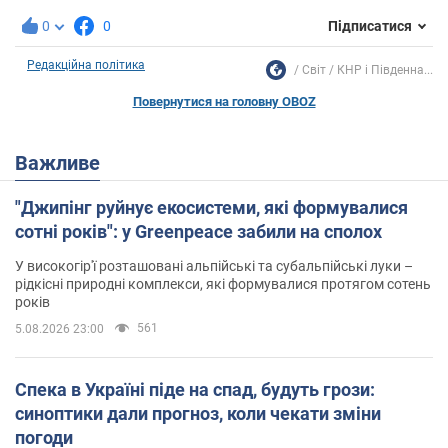
0
0
Підписатися
Редакційна політика
Світ
КНР і Південна...
Повернутися на головну OBOZ
Важливе
"Джипінг руйнує екосистеми, які формувалися
сотні років": у Greenpeace забили на сполох
У високогір'ї розташовані альпійські та субальпійські луки –
рідкісні природні комплекси, які формувалися протягом сотень
років
561
5.08.2026 23:00
Спека в Україні піде на спад, будуть грози:
синоптики дали прогноз, коли чекати зміни
погоди