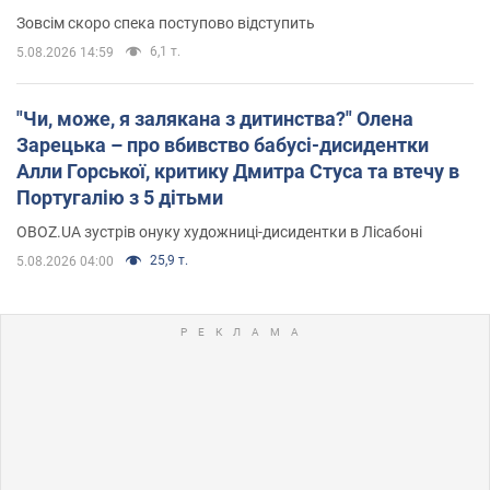
Зовсім скоро спека поступово відступить
6,1 т.
5.08.2026 14:59
"Чи, може, я залякана з дитинства?" Олена
Зарецька – про вбивство бабусі-дисидентки
Алли Горської, критику Дмитра Стуса та втечу в
Португалію з 5 дітьми
OBOZ.UA зустрів онуку художниці-дисидентки в Лісабоні
25,9 т.
5.08.2026 04:00