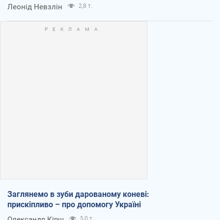
Леонід Невзлін
2,8 т.
Заглянемо в зуби дарованому коневі:
прискіпливо – про допомогу Україні
Олександр Кірш
5,0 т.