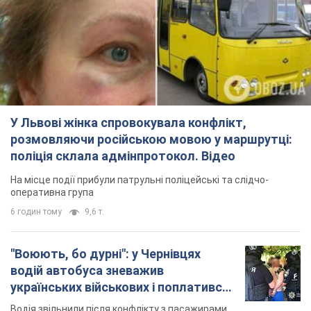
У Львові жінка спровокувала конфлікт,
розмовляючи російською мовою у маршрутці:
поліція склала адмінпротокол. Відео
На місце події прибули патрульні поліцейські та слідчо-
оперативна група
6 годин тому
9,6 т.
"Воюють, бо дурні": у Чернівцях
водій автобуса зневажив
українських військових і поплатився.
Відео
Водія звільнили після конфлікту з пасажирами