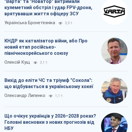
"Варта" та "Новатор" витримали
кулеметний обстріл і удар FPV-дрона,
врятувавши життя офіцеру ЗСУ
Українська Бронетехніка
3,0 т.
КНДР як каталізатор війни, або Про
новий етап російсько-
північнокорейського союзу
Олексій Кущ
3,1 т.
Вихід до еліти ЧС та тріумф "Сокола":
що відбувається в українському хокеї
Олександр Липенко
1,1 т.
Що очікує українців у 2026–2028 роках?
Головні висновки з нових прогнозів від
НБУ