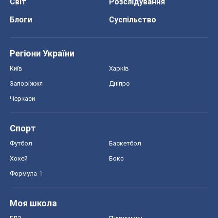
Світ
Розслідування
Блоги
Суспільство
Регіони України
Київ
Харків
Запоріжжя
Дніпро
Черкаси
Спорт
Футбол
Баскетбол
Хокей
Бокс
Формула-1
Моя школа