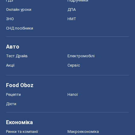
ГДЗ
Підручники
Онлайн уроки
ДПА
ЗНО
НМТ
СНД посібники
Авто
Тест Драйв
Електромобілі
Акції
Сервіс
Food Oboz
Рецепти
Напої
Дієти
Економіка
Ринки та компанії
Макроекономіка