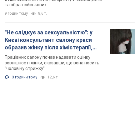
та образ військових
9 годин тому
8,6 т.
"Не слідкує за сексуальністю": у
Києві консультант салону краси
образив жінку після хімієтерапії,
розгорівся скандал. Фото
Працівник салону почав надавати оцінку
зовнішності жінки, сказавши, що вона носить
"чоловічу стрижку"
3 години тому
12,6 т.