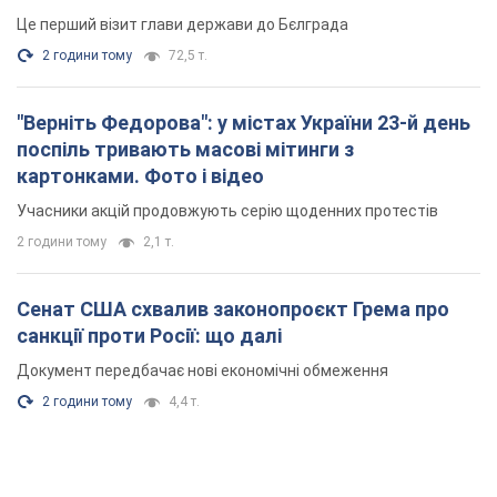
Це перший візит глави держави до Бєлграда
2 години тому
72,5 т.
"Верніть Федорова": у містах України 23-й день
поспіль тривають масові мітинги з
картонками. Фото і відео
Учасники акцій продовжують серію щоденних протестів
2 години тому
2,1 т.
Сенат США схвалив законопроєкт Грема про
санкції проти Росії: що далі
Документ передбачає нові економічні обмеження
2 години тому
4,4 т.