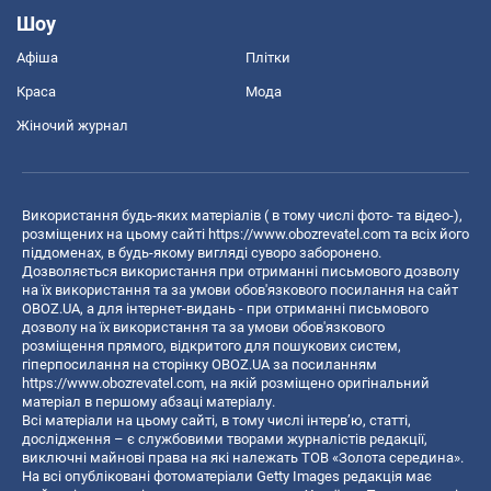
Шоу
Афіша
Плітки
Краса
Мода
Жіночий журнал
Використання будь-яких матеріалів ( в тому числі фото- та відео-),
розміщених на цьому сайті
https://www.obozrevatel.com
та всіх його
піддоменах, в будь-якому вигляді суворо заборонено.
Дозволяється використання при отриманні письмового дозволу
на їх використання та за умови обов'язкового посилання на сайт
OBOZ.UA, а для інтернет-видань - при отриманні письмового
дозволу на їх використання та за умови обов'язкового
розміщення прямого, відкритого для пошукових систем,
гіперпосилання на сторінку OBOZ.UA за посиланням
https://www.obozrevatel.com
, на якій розміщено оригінальний
матеріал в першому абзаці матеріалу.
Всі матеріали на цьому сайті, в тому числі інтерв’ю, статті,
дослідження – є службовими творами журналістів редакції,
виключні майнові права на які належать ТОВ «Золота середина».
На всі опубліковані фотоматеріали Getty Images редакція має