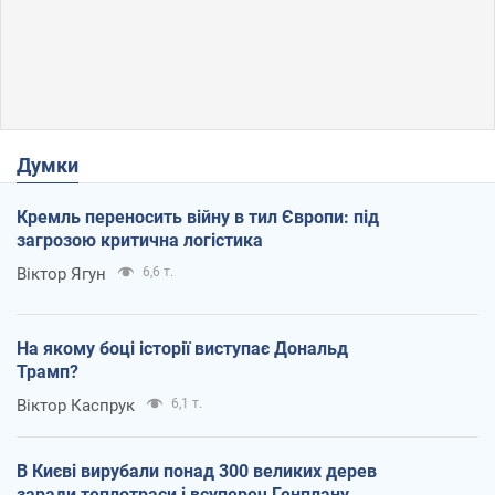
Думки
Кремль переносить війну в тил Європи: під
загрозою критична логістика
Віктор Ягун
6,6 т.
На якому боці історії виступає Дональд
Трамп?
Віктор Каспрук
6,1 т.
В Києві вирубали понад 300 великих дерев
заради теплотраси і всупереч Генплану