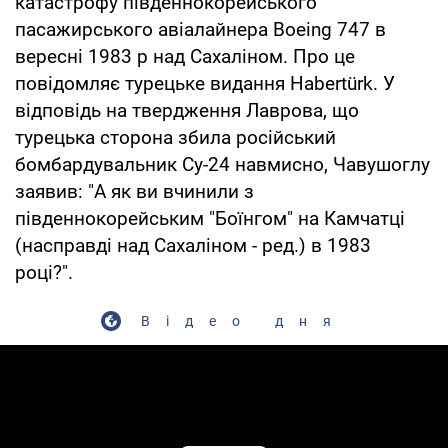
катастрофу південнокорейського
пасажирського авіалайнера Boeing 747 в
вересні 1983 р над Сахаліном. Про це
повідомляє турецьке видання Habertürk. У
відповідь на твердження Лаврова, що
турецька сторона збила російський
бомбардувальник Су-24 навмисно, Чавушоглу
заявив: "А як ви вчинили з
південнокорейським "Боїнгом" на Камчатці
(насправді над Сахаліном - ред.) в 1983
році?".
Відео дня