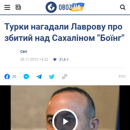
Турки нагадали Лаврову про
збитий над Сахаліном "Боїнг"
Світ
30.11.2015 14:22
31,6 т.
20
РУС