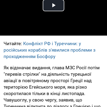
Play Video
Читайте:
Конфлікт РФ і Туреччини: у
російських кораблів з'явилися проблеми з
проходженням Босфору
Як відзначає видання, глава МЗС Росії потім
"перевів стрілки" на діяльність турецької
авіації в повітряному просторі Греції над
територією Егейського моря, яка різко
скоротилася тільки в кінці листопада.
Чавушоглу, у свою чергу, заявив, що
Туреччина відкрита до діалогу з Грецією і що