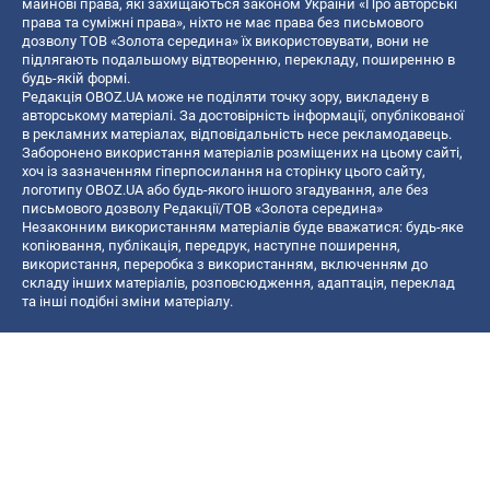
майнові права, які захищаються законом України «Про авторські
права та суміжні права», ніхто не має права без письмового
дозволу ТОВ «Золота середина» їх використовувати, вони не
підлягають подальшому відтворенню, перекладу, поширенню в
будь-якій формі.
Редакція OBOZ.UA може не поділяти точку зору, викладену в
авторському матеріалі. За достовірність інформації, опублікованої
в рекламних матеріалах, відповідальність несе рекламодавець.
Заборонено використання матеріалів розміщених на цьому сайті,
хоч із зазначенням гіперпосилання на сторінку цього сайту,
логотипу OBOZ.UA або будь-якого іншого згадування, але без
письмового дозволу Редакції/ТОВ «Золота середина»
Незаконним використанням матеріалів буде вважатися: будь-яке
копiювання, публiкацiя, передрук, наступне поширення,
використання, переробка з використанням, включенням до
складу інших матеріалів, розповсюдження, адаптація, переклад
та інші подібні зміни матеріалу.
Назва онлайн медіа — «OBOZ.UA»
- суб'єкт у сфері онлайн медіа;
- ідентифікатор медіа — R40-06156;
- поштова адреса — вул. Деревообробна, буд. 7, м. Київ, 01013;
- адреса електронної пошти —
[email protected]
; - телефон — (044)
585 46 20