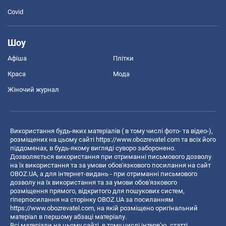
Covid
Шоу
Афіша
Плітки
Краса
Мода
Жіночий журнал
Використання будь-яких матеріалів ( в тому числі фото- та відео-),
розміщених на цьому сайті
https://www.obozrevatel.com
та всіх його
піддоменах, в будь-якому вигляді суворо заборонено.
Дозволяється використання при отриманні письмового дозволу
на їх використання та за умови обов'язкового посилання на сайт
OBOZ.UA, а для інтернет-видань - при отриманні письмового
дозволу на їх використання та за умови обов'язкового
розміщення прямого, відкритого для пошукових систем,
гіперпосилання на сторінку OBOZ.UA за посиланням
https://www.obozrevatel.com
, на якій розміщено оригінальний
матеріал в першому абзаці матеріалу.
Всі матеріали на цьому сайті, в тому числі інтерв’ю, статті,