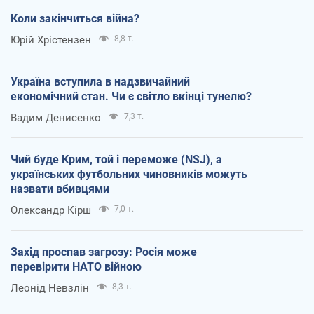
Коли закінчиться війна?
Юрій Хрістензен
8,8 т.
Україна вступила в надзвичайний
економічний стан. Чи є світло вкінці тунелю?
Вадим Денисенко
7,3 т.
Чий буде Крим, той і переможе (NSJ), а
українських футбольних чиновників можуть
назвати вбивцями
Олександр Кірш
7,0 т.
Захід проспав загрозу: Росія може
перевірити НАТО війною
Леонід Невзлін
8,3 т.