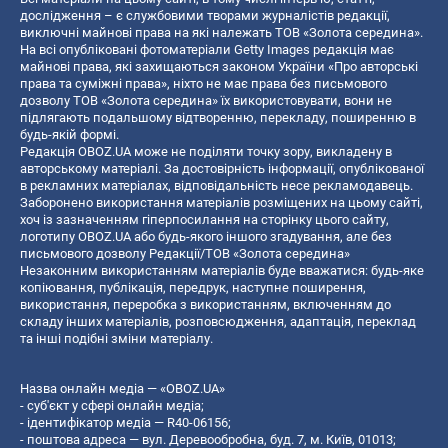
дослідження – є службовими творами журналістів редакції,
виключні майнові права на які належать ТОВ «Золота середина».
На всі опубліковані фотоматеріали Getty Images редакція має
майнові права, які захищаються законом України «Про авторські
права та суміжні права», ніхто не має права без письмового
дозволу ТОВ «Золота середина» їх використовувати, вони не
підлягають подальшому відтворенню, перекладу, поширенню в
будь-якій формі.
Редакція OBOZ.UA може не поділяти точку зору, викладену в
авторському матеріалі. За достовірність інформації, опублікованої
в рекламних матеріалах, відповідальність несе рекламодавець.
Заборонено використання матеріалів розміщених на цьому сайті,
хоч із зазначенням гіперпосилання на сторінку цього сайту,
логотипу OBOZ.UA або будь-якого іншого згадування, але без
письмового дозволу Редакції/ТОВ «Золота середина»
Незаконним використанням матеріалів буде вважатися: будь-яке
копiювання, публiкацiя, передрук, наступне поширення,
використання, переробка з використанням, включенням до
складу інших матеріалів, розповсюдження, адаптація, переклад
та інші подібні зміни матеріалу.
Назва онлайн медіа — «OBOZ.UA»
- суб'єкт у сфері онлайн медіа;
- ідентифікатор медіа — R40-06156;
- поштова адреса — вул. Деревообробна, буд. 7, м. Київ, 01013;