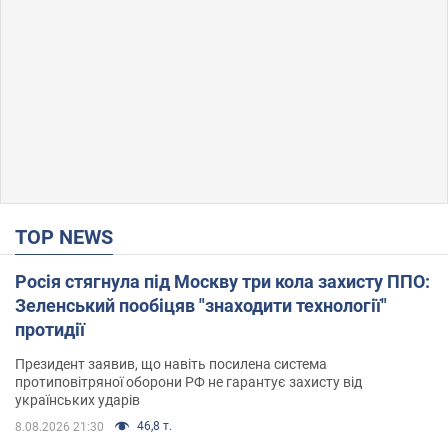
TOP NEWS
Росія стягнула під Москву три кола захисту ППО:
Зеленський пообіцяв "знаходити технології"
протидії
Президент заявив, що навіть посилена система
протиповітряної оборони РФ не гарантує захисту від
українських ударів
46,8 т.
8.08.2026 21:30