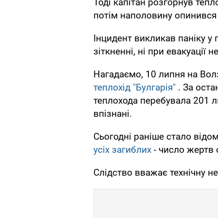
Тоді капітан розгорнув тепло
потім наполовину опинився 
Інцидент викликав паніку у п
зіткненні, ні при евакуації 
Нагадаємо, 10 липня на Вол
теплохід "Булгарія"
. За оста
теплохода перебувала 201 л
впізнані.
Сьогодні раніше стало відо
усіх загиблих
- число жертв
Слідство вважає технічну н