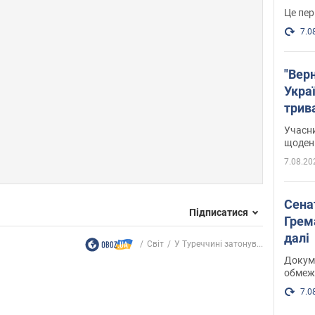
Це пер
7.0
"Верн
Украї
трив
карт
Учасн
щоденн
7.08.20
Сена
Підписатися
Грема
далі
Світ
У Туреччині затонув...
Докуме
обмеж
7.0