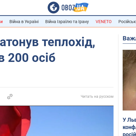
ни
Війна в Україні
Війна Ізраїлю та Ірану
VENETO
Російськ
Важ
атонув теплохід,
 200 осіб
Читать на русском
У Ль
конф
росі