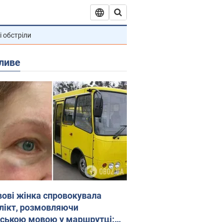
і обстріли
ливе
вові жінка спровокувала
лікт, розмовляючи
йською мовою у маршрутці: