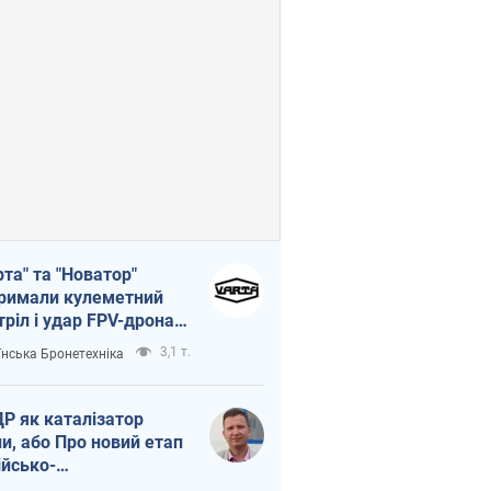
рта" та "Новатор"
римали кулеметний
тріл і удар FPV-дрона,
тувавши життя
3,1 т.
їнська Бронетехніка
церу ЗСУ
Р як каталізатор
ни, або Про новий етап
ійсько-
нічнокорейського