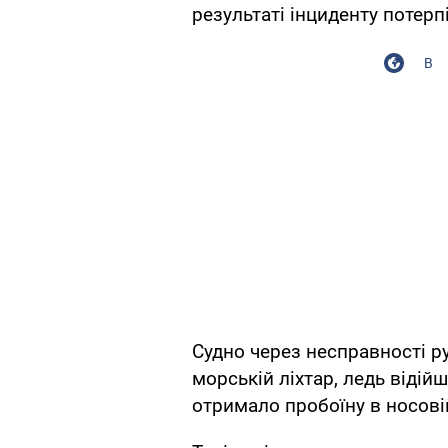
результаті інциденту потерп
В
Судно через несправності р
морській ліхтар, ледь відій
отримало пробоїну в носовій