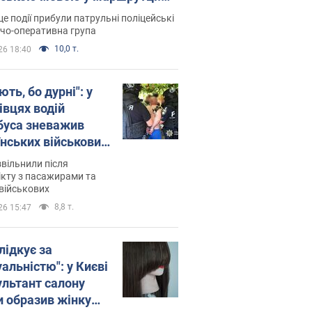
ція склала адмінпротокол.
це події прибули патрульні поліцейські
о
дчо-оперативна група
10,0 т.
26 18:40
ть, бо дурні": у
івцях водій
буса зневажив
їнських військових
латився. Відео
звільнили після
кту з пасажирами та
військових
8,8 т.
26 15:47
лідкує за
альністю": у Києві
ультант салону
и образив жінку