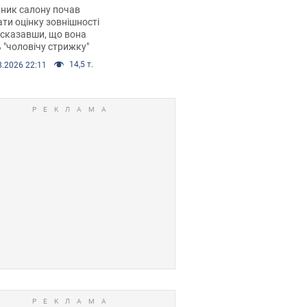
 хімієтерапії,
ник салону почав
орівся скандал.
ти оцінку зовнішності
 сказавши, що вона
 "чоловічу стрижку"
14,5 т.
8.2026 22:11