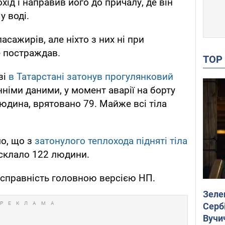
хід і направив його до причалу, де він
у воді.
асажирів, але ніхто з них ні при
не постраждав.
TO
зі
в Татарстані затонув прогулянковий
нніми даними, у момент аварії на борту
юдина, врятовано 79. Майже всі тіла
мо, що з
затонулого теплохода підняті тіла
 склало 122 людини.
есправність головною версією НП.
Зеле
Сербі
Вучи