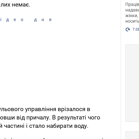
після
ілих немає.
Праців
розг
надава
жінки,
Фото
ідео дня
носить
7.0
ульового управління врізалося в
шовши від причалу. В результаті чого
 частині і стало набирати воду.