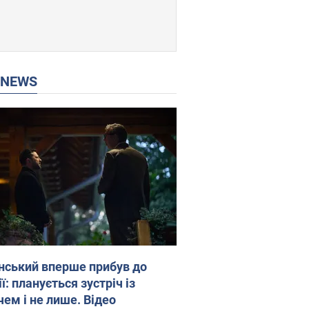
P NEWS
нський вперше прибув до
ї: планується зустріч із
чем і не лише. Відео