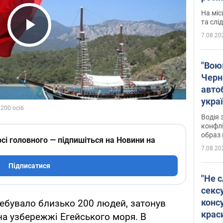
полі
На міс
Віде
та слі
7.08.20
Play Video
"Воюю
Черн
авто
укра
і поп
Водія 
конфлі
образ 
сі головного — підпишіться на Новини на
7.08.20
Підписатися
"Не с
сексу
конс
еребувало близько 200 людей, затонув
крас
 на узбережжі Егейського моря. В