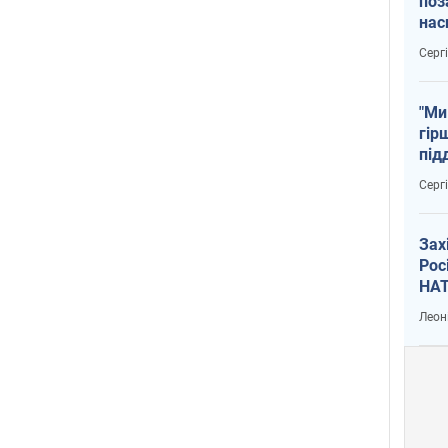
поз
нас
тем
Серг
"Ми
гір
під
рак
Серг
Зах
Рос
НАТ
Леон