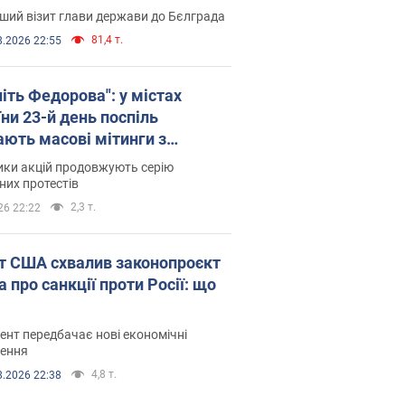
ший візит глави держави до Бєлграда
81,4 т.
8.2026 22:55
іть Федорова": у містах
ни 23-й день поспіль
ають масові мітинги з
онками. Фото і відео
ики акцій продовжують серію
их протестів
2,3 т.
26 22:22
т США схвалив законопроєкт
 про санкції проти Росії: що
нт передбачає нові економічні
ення
4,8 т.
8.2026 22:38