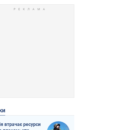
ки
ія втрачає ресурси