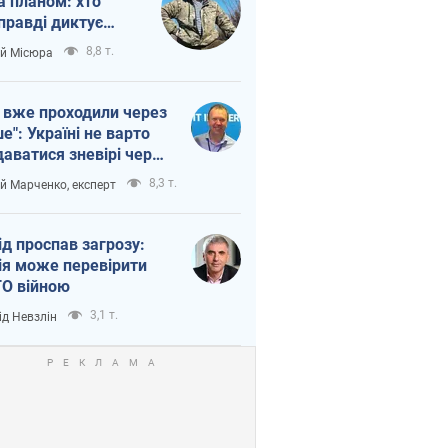
а планом: хто
правді диктує
п війни
8,8 т.
ій Місюра
 вже проходили через
ше": Україні не варто
даватися зневірі через
етний терор
8,3 т.
ій Марченко, експерт
ід проспав загрозу:
ія може перевірити
О війною
3,1 т.
ід Невзлін