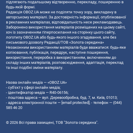
підлягають подальшому відтворенню, перекладу, поширенню в
будь-якій формі.
Редакція OBOZ.UA може не поділяти точку зору, викладену в
авторському матеріалі. За достовірність інформації, опублікованої
в рекламних матеріалах, відповідальність несе рекламодавець.
Заборонено використання матеріалів розміщених на цьому сайті,
хоч із зазначенням гіперпосилання на сторінку цього сайту,
логотипу OBOZ.UA або будь-якого іншого згадування, але без
письмового дозволу Редакції/ТОВ «Золота середина»
Незаконним використанням матеріалів буде вважатися: будь-яке
копiювання, публiкацiя, передрук, наступне поширення,
використання, переробка з використанням, включенням до
складу інших матеріалів, розповсюдження, адаптація, переклад
та інші подібні зміни матеріалу.
Назва онлайн медіа — «OBOZ.UA»
- суб'єкт у сфері онлайн медіа;
- ідентифікатор медіа — R40-06156;
- поштова адреса — вул. Деревообробна, буд. 7, м. Київ, 01013;
- адреса електронної пошти —
[email protected]
; - телефон — (044)
585 46 20
© 2026 Всі права захищені, ТОВ "Золота середина".