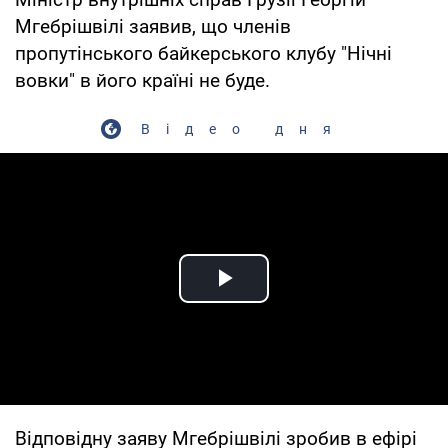
Мгебрішвілі заявив, що членів
пропутінського байкерського клубу "Нічні
вовки" в його країні не буде.
Відео дня
Play Video
Відповідну заяву Мгебрішвілі зробив в ефірі