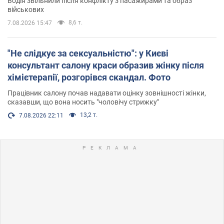
Водія звільнили після конфлікту з пасажирами та образ
військових
8,6 т.
7.08.2026 15:47
"Не слідкує за сексуальністю": у Києві
консультант салону краси образив жінку після
хімієтерапії, розгорівся скандал. Фото
Працівник салону почав надавати оцінку зовнішності жінки,
сказавши, що вона носить "чоловічу стрижку"
13,2 т.
7.08.2026 22:11