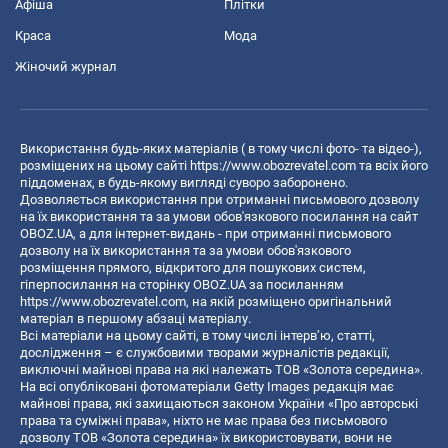
Афіша
Плітки
Краса
Мода
Жіночий журнал
Використання будь-яких матеріалів ( в тому числі фото- та відео-),
розміщених на цьому сайті
https://www.obozrevatel.com
та всіх його
піддоменах, в будь-якому вигляді суворо заборонено.
Дозволяється використання при отриманні письмового дозволу
на їх використання та за умови обов'язкового посилання на сайт
OBOZ.UA, а для інтернет-видань - при отриманні письмового
дозволу на їх використання та за умови обов'язкового
розміщення прямого, відкритого для пошукових систем,
гіперпосилання на сторінку OBOZ.UA за посиланням
https://www.obozrevatel.com
, на якій розміщено оригінальний
матеріал в першому абзаці матеріалу.
Всі матеріали на цьому сайті, в тому числі інтерв’ю, статті,
дослідження – є службовими творами журналістів редакції,
виключні майнові права на які належать ТОВ «Золота середина».
На всі опубліковані фотоматеріали Getty Images редакція має
майнові права, які захищаються законом України «Про авторські
права та суміжні права», ніхто не має права без письмового
дозволу ТОВ «Золота середина» їх використовувати, вони не