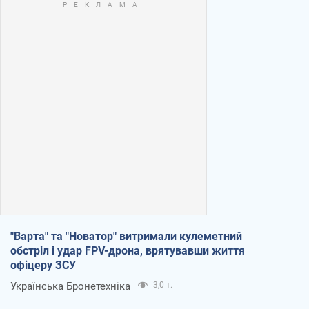
"Варта" та "Новатор" витримали кулеметний
обстріл і удар FPV-дрона, врятувавши життя
офіцеру ЗСУ
Українська Бронетехніка
3,0 т.