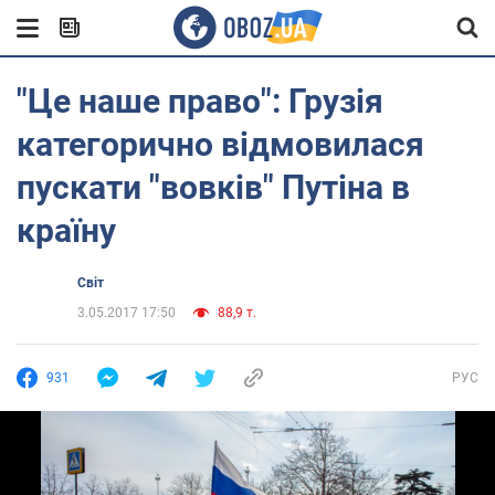
"Це наше право": Грузія
категорично відмовилася
пускати "вовків" Путіна в
країну
Світ
3.05.2017 17:50
88,9 т.
931
РУС